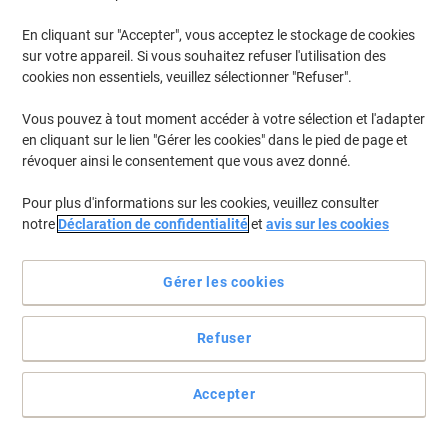
€70,66 TVA incl.
En cliquant sur "Accepter", vous acceptez le stockage de cookies
En stock
Livraison 2-3 jours ouvrables
sur votre appareil. Si vous souhaitez refuser l'utilisation des
Quantité
cookies non essentiels, veuillez sélectionner "Refuser".
Vous pouvez à tout moment accéder à votre sélection et l'adapter
Responsable
en cliquant sur le lien "Gérer les cookies" dans le pied de page et
Boîtes d'archivage Leitz Solid 6119 avec
révoquer ainsi le consentement que vous avez donné.
couvercle format L blanc carton 34,6 x
45 x 30,5 cm 10 Unités
Pour plus d'informations sur les cookies, veuillez consulter
notre
Déclaration de confidentialité
et
avis sur les cookies
Achetez Plus,
Dépensez Moins
€76,59
Paquet
À partir de 3 Paquets
€89,61 TVA incl.
Gérer les cookies
En stock
Livraison 2-3 jours ouvrables
Quantité
Refuser
Accepter
Responsable
Boîte à archives Bankers Box Carton
System Blanc, bleu 39 x 56 x 29,3 cm 10