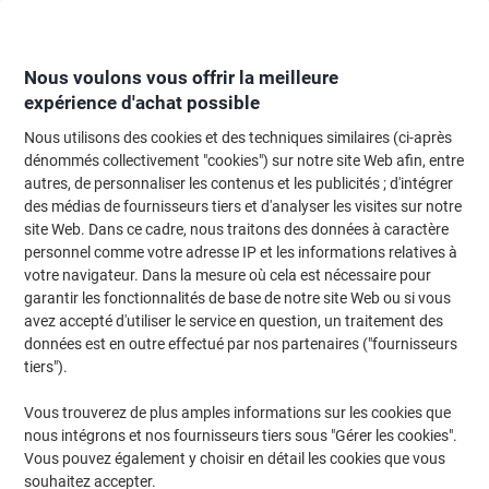
Passer
Passer
au
à
contenu
la
navigation
Nous voulons vous offrir la meilleure
expérience d'achat possible
Nous utilisons des cookies et des techniques similaires (ci-après
Page d'Accueil
Classement et archivage
Archivage et classement
Archi
dénommés collectivement "cookies") sur notre site Web afin, entre
autres, de personnaliser les contenus et les publicités ; d'intégrer
Boîtes à archives
(21)
des médias de fournisseurs tiers et d'analyser les visites sur notre
site Web. Dans ce cadre, nous traitons des données à caractère
personnel comme votre adresse IP et les informations relatives à
Filtrer par
votre navigateur. Dans la mesure où cela est nécessaire pour
garantir les fonctionnalités de base de notre site Web ou si vous
avez accepté d'utiliser le service en question, un traitement des
données est en outre effectué par nos partenaires ("fournisseurs
Responsable
tiers").
Boîte d'archivage ELBA Carton Tric Brun
54,5 x 32 x 36 cm 10 Unités
Vous trouverez de plus amples informations sur les cookies que
nous intégrons et nos fournisseurs tiers sous "Gérer les cookies".
Achetez Plus,
Dépensez Moins
Vous pouvez également y choisir en détail les cookies que vous
€60,39
Paquet
souhaitez accepter.
À partir de 3 Paquets