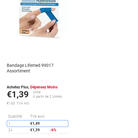
Bandage Lifemed 99017
Assortiment
Achetez Plus,
Dépensez Moins
€1,39
Unité
À partir de 2 Unités
€1,63 TVA incl.
conomies
Économies
Quantité
TVA excl.
1
€1,49
2+
€1,39
-6%