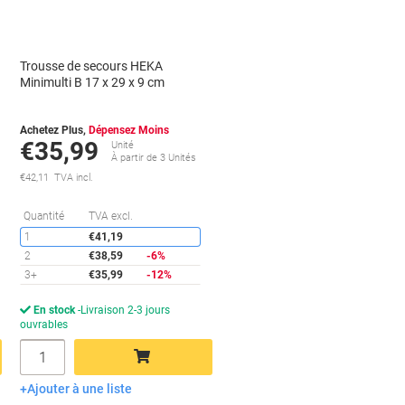
Trousse de secours HEKA
Minimulti B 17 x 29 x 9 cm
Achetez Plus,
Dépensez Moins
€35,99
Unité
À partir de 3 Unités
€42,11 TVA incl.
conomies
Économies
Quantité
TVA excl.
1
€41,19
2
€38,59
-6%
3+
€35,99
-12%
En stock
Livraison 2-3 jours
ouvrables
Quantité
Ajouter à une liste
Ajouter au panier