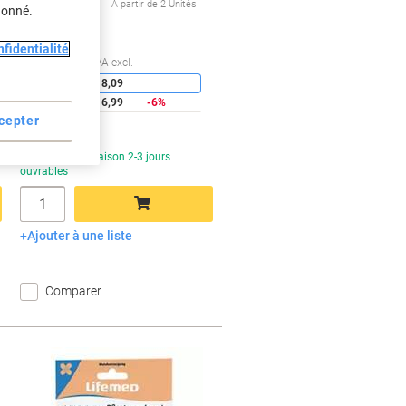
À partir de 2 Unités
donné.
€19,88 TVA incl.
fidentialité
conomies
Économies
Quantité
TVA excl.
1
€18,09
2+
€16,99
-6%
cepter
En stock
Livraison 2-3 jours
ouvrables
Quantité
Ajouter à une liste
Ajouter au panier
Comparer