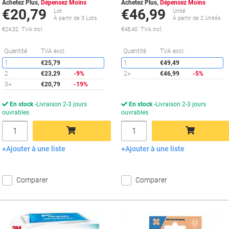
Achetez Plus,
Dépensez Moins
Achetez Plus,
Dépensez Moins
€20,79
€46,99
Lot
Unité
À partir de 3 Lots
À partir de 2 Unités
€24,32 TVA incl.
€48,40 TVA incl.
Économies
É
Quantité
TVA excl.
Quantité
TVA excl.
1
€25,79
1
€49,49
2
€23,29
-9%
2+
€46,99
-5%
3+
€20,79
-19%
En stock
Livraison 2-3 jours
En stock
Livraison 2-3 jours
ouvrables
ouvrables
Quantité
Quantité
Ajouter à une liste
Ajouter à une liste
Ajouter au panier
Ajouter au panier
Comparer
Comparer