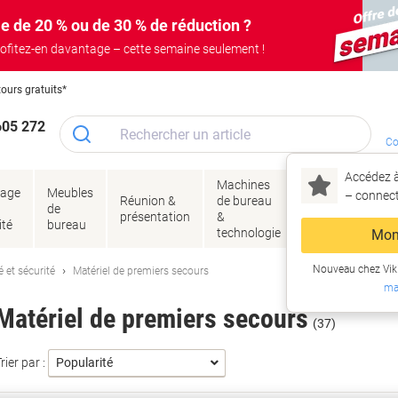
e de 20 % ou de 30 % de réduction ?
ofitez-en davantage – cette semaine seulement !
tours gratuits*
605 272
Co
Accédez à
Machines
Papie
lage
Meubles
Encres
– connec
Réunion &
de bureau
enve
de
&
présentation
&
&
ité
bureau
toner
technologie
emba
Mon
Nouveau chez Vik
 et sécurité
Matériel de premiers secours
ma
Matériel de premiers secours
(37)
rier par :