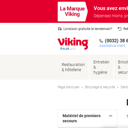
Passer
Passer
Vous avez envi
au
à
contenu
la
Dépensez moins, pr
navigation
Livraison gratuite le lendemain*
Re
(0032) 38 
Assistance client
Entretien
Brico
Restauration
&
&
& hôtellerie
hygiène
sécur
Page d'Accueil
Bricolage & sécurité
Santé
Matériel de premiers
T
secours