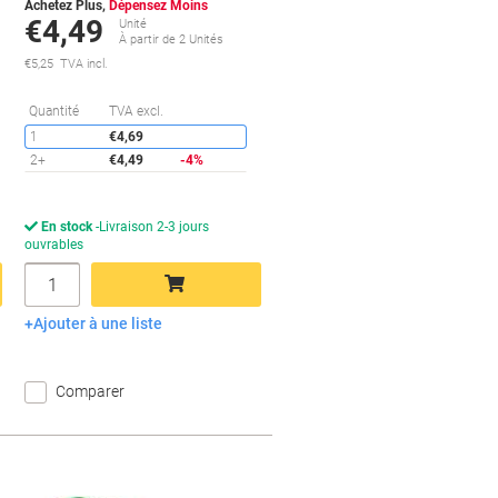
Achetez Plus,
Dépensez Moins
€4,49
Unité
À partir de 2 Unités
€5,25 TVA incl.
conomies
Économies
Quantité
TVA excl.
1
€4,69
2+
€4,49
-4%
En stock
Livraison 2-3 jours
ouvrables
Quantité
Ajouter à une liste
Ajouter au panier
Comparer