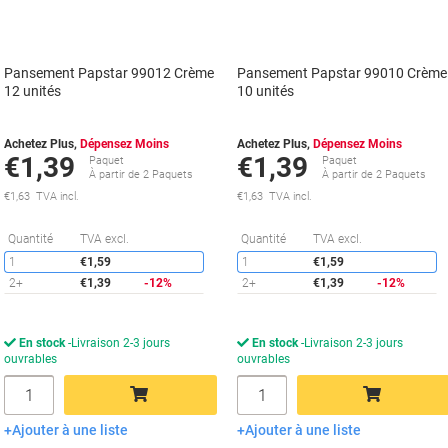
Pansement Papstar 99012 Crème
Pansement Papstar 99010 Crème
12 unités
10 unités
Achetez Plus,
Dépensez Moins
Achetez Plus,
Dépensez Moins
€1,39
€1,39
Paquet
Paquet
À partir de 2 Paquets
À partir de 2 Paquets
€1,63 TVA incl.
€1,63 TVA incl.
Économies
É
Quantité
TVA excl.
Quantité
TVA excl.
1
€1,59
1
€1,59
2+
€1,39
-12%
2+
€1,39
-12%
En stock
Livraison 2-3 jours
En stock
Livraison 2-3 jours
ouvrables
ouvrables
Quantité
Quantité
Ajouter à une liste
Ajouter à une liste
Ajouter au panier
Ajouter au panier