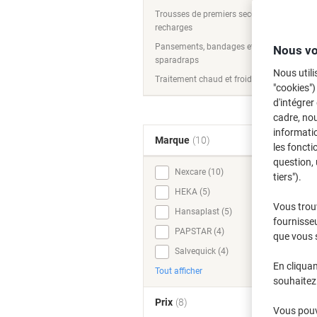
Trousses de premiers secours et
recharges
Pansements, bandages et
Nous vo
sparadraps
Nous utili
Traitement chaud et froid
"cookies")
d'intégrer
cadre, no
informatio
Marque
(10)
les foncti
question, 
Nexcare (10)
tiers").
HEKA (5)
Vous trou
Hansaplast (5)
fournisseu
PAPSTAR (4)
que vous 
Salvequick (4)
En cliquan
Tout afficher
souhaitez 
Prix
(8)
Vous pouve