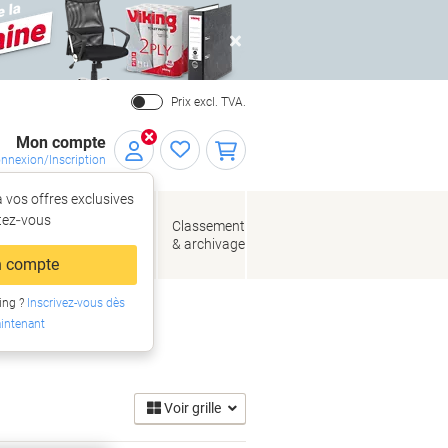
Close
Prix excl. TVA.
Mon compte
nnexion/Inscription
 vos offres exclusives
r,
tez‑vous
loppes
Fournitures
Classement
de bureau
& archivage
llage
 compte
ing ?
Inscrivez-vous dès
intenant
Voir grille