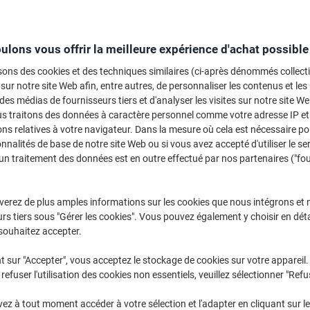
ulons vous offrir la meilleure expérience d'achat possible
sons des cookies et des techniques similaires (ci-après dénommés collec
 sur notre site Web afin, entre autres, de personnaliser les contenus et les p
 des médias de fournisseurs tiers et d'analyser les visites sur notre site W
us traitons des données à caractère personnel comme votre adresse IP et 
ns relatives à votre navigateur. Dans la mesure où cela est nécessaire po
onnalités de base de notre site Web ou si vous avez accepté d'utiliser le se
un traitement des données est en outre effectué par nos partenaires ("fo
verez de plus amples informations sur les cookies que nous intégrons et 
rs tiers sous "Gérer les cookies". Vous pouvez également y choisir en déta
souhaitez accepter.
Trousse de secours HEKA
Trousse de secours HEKA
Standaard B 17 x 26,5 x 8,5 cm
Medimulti BHV 40 x 47,5 x 33,5 c
t sur "Accepter", vous acceptez le stockage de cookies sur votre appareil.
refuser l'utilisation des cookies non essentiels, veuillez sélectionner "Refu
Achetez Plus,
Dépensez Moins
Achetez Plus,
Dépensez Moins
€46,49
€77,49
z à tout moment accéder à votre sélection et l'adapter en cliquant sur le 
Unité
Unité