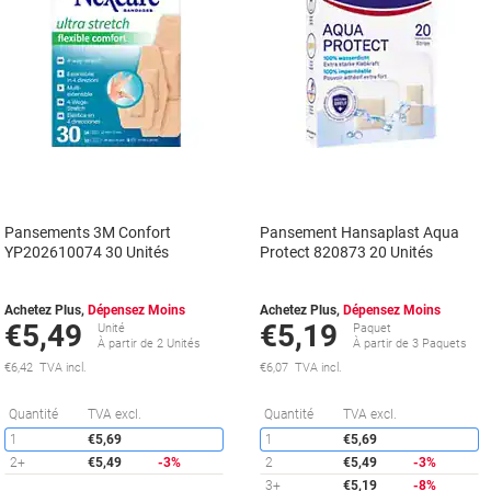
Pansements 3M Confort
Pansement Hansaplast Aqua
YP202610074 30 Unités
Protect 820873 20 Unités
Achetez Plus,
Dépensez Moins
Achetez Plus,
Dépensez Moins
€5,49
€5,19
Unité
Paquet
À partir de 2 Unités
À partir de 3 Paquets
€6,42 TVA incl.
€6,07 TVA incl.
Économies
É
Quantité
TVA excl.
Quantité
TVA excl.
1
€5,69
1
€5,69
2+
€5,49
-3%
2
€5,49
-3%
3+
€5,19
-8%