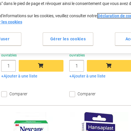
À partir de 3 Unités
À partir de 3 Unités
s" dans le pied de page et révoquer ainsi le consentement que vous avez 
€54,39 TVA incl.
€90,66 TVA incl.
d'informations sur les cookies, veuillez consulter notre
Déclaration de con
Économies
É
Quantité
TVA excl.
Quantité
TVA excl.
r les cookies
1
€51,49
1
€82,39
2
€48,99
-4%
2
€79,99
-2%
fuser
Gérer les cookies
Ac
3+
€46,49
-9%
3+
€77,49
-5%
En stock
Livraison 2-3 jours
En stock
Livraison 2-3 jours
ouvrables
ouvrables
Quantité
Quantité
Ajouter à une liste
Ajouter à une liste
Ajouter au panier
Ajouter au panier
Comparer
Comparer