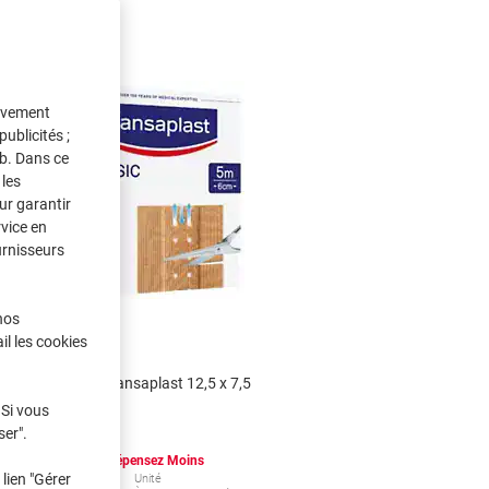
tivement
ublicités ;
eb. Dans ce
les
ur garantir
rvice en
urnisseurs
nos
il les cookies
Pansement Hansaplast 12,5 x 7,5
m
x 12 cm
 Si vous
ser".
Achetez Plus,
Dépensez Moins
€16,99
lien "Gérer
Unité