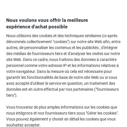
Passer
Passer
au
à
contenu
la
navigation
Nous voulons vous offrir la meilleure
expérience d'achat possible
Nous utilisons des cookies et des techniques similaires (ci-après
Page d'Accueil
Classement et archivage
Classeurs et dossiers
Classeur
dénommés collectivement "cookies") sur notre site Web afin, entre
autres, de personnaliser les contenus et les publicités ; d'intégrer
Classeurs
(385)
des médias de fournisseurs tiers et d'analyser les visites sur notre
site Web. Dans ce cadre, nous traitons des données à caractère
personnel comme votre adresse IP et les informations relatives à
Filtrer par
votre navigateur. Dans la mesure où cela est nécessaire pour
Un classeur à levier est un indispensable pour ranger
garantir les fonctionnalités de base de notre site Web ou si vous
correctement vos documents, que ce soit au bureau ou à la
maison. Si vous recherchez le moyen idéal pour classer et
avez accepté d'utiliser le service en question, un traitement des
organiser des documents, il vous suffit de choisir le classeur à
données est en outre effectué par nos partenaires ("fournisseurs
levier approprié parmi notre sélection Viking.
tiers").
Vous trouverez de plus amples informations sur les cookies que
Marque propre
Responsable
nous intégrons et nos fournisseurs tiers sous "Gérer les cookies".
Vous pouvez également y choisir en détail les cookies que vous
Classeur à levier Viking Large Premium
souhaitez accepter.
A4 75 mm Noir 2 Anneaux Plastique