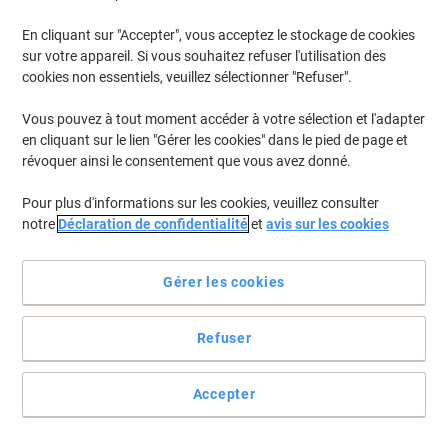
En stock
Livraison 2-3 jours ouvrables
Quantité
En cliquant sur "Accepter", vous acceptez le stockage de cookies
sur votre appareil. Si vous souhaitez refuser l'utilisation des
cookies non essentiels, veuillez sélectionner "Refuser".
Agrafeuse Leitz NeXXt 5501 Demi
bande 25 Feuilles Noir 24/6, 26/6 Métal,
Vous pouvez à tout moment accéder à votre sélection et l'adapter
Plastique
en cliquant sur le lien "Gérer les cookies" dans le pied de page et
révoquer ainsi le consentement que vous avez donné.
Achetez Plus,
Dépensez Moins
€8,99
Unité
Pour plus d'informations sur les cookies, veuillez consulter
À partir de 3 Unités
notre
Déclaration de confidentialité
€10,52 TVA incl.
et
avis sur les cookies
En stock
Livraison 2-3 jours ouvrables
Quantité
Gérer les cookies
Refuser
Agrafeuse Bostitch New Generation B8
Demi bande 30 Feuilles Bleu 6 mm
Métal, Plastique
Accepter
Achetez Plus,
Dépensez Moins
€9,29
Unité
À partir de 3 Unités