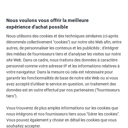
Passer
Passer
au
à
contenu
la
navigation
Nous voulons vous offrir la meilleure
expérience d'achat possible
Nous utilisons des cookies et des techniques similaires (ci-après
Page d'Accueil
Fournitures de bureau
Fournitures de bureau
Perforateu
dénommés collectivement "cookies") sur notre site Web afin, entre
autres, de personnaliser les contenus et les publicités ; d'intégrer
Agrafeuses
(159)
des médias de fournisseurs tiers et d'analyser les visites sur notre
site Web. Dans ce cadre, nous traitons des données à caractère
personnel comme votre adresse IP et les informations relatives à
Filtrer par
votre navigateur. Dans la mesure où cela est nécessaire pour
garantir les fonctionnalités de base de notre site Web ou si vous
avez accepté d'utiliser le service en question, un traitement des
données est en outre effectué par nos partenaires ("fournisseurs
Agrafeuse Bostitch B8 Pleine bande 25
tiers").
Feuilles Noir 6 mm Métal, Plastique
Vous trouverez de plus amples informations sur les cookies que
Achetez Plus,
Dépensez Moins
nous intégrons et nos fournisseurs tiers sous "Gérer les cookies".
€7,79
Unité
À partir de 5 Unités
Vous pouvez également y choisir en détail les cookies que vous
€9,11 TVA incl.
souhaitez accepter.