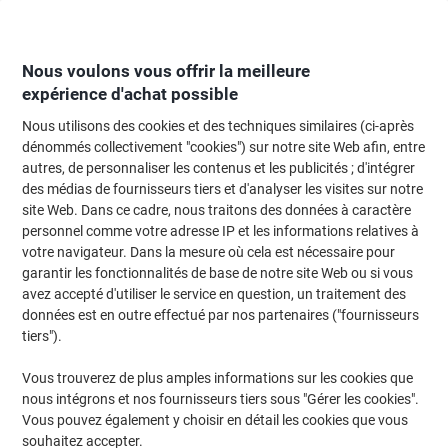
Passer
Passer
au
à
contenu
la
navigation
Nous voulons vous offrir la meilleure
expérience d'achat possible
Nous utilisons des cookies et des techniques similaires (ci-après
Page d'Accueil
Machines de bureau & technologie
Électronique
Piles, b
dénommés collectivement "cookies") sur notre site Web afin, entre
autres, de personnaliser les contenus et les publicités ; d'intégrer
Batteries externes
(3)
des médias de fournisseurs tiers et d'analyser les visites sur notre
site Web. Dans ce cadre, nous traitons des données à caractère
personnel comme votre adresse IP et les informations relatives à
Filtrer par
votre navigateur. Dans la mesure où cela est nécessaire pour
garantir les fonctionnalités de base de notre site Web ou si vous
avez accepté d'utiliser le service en question, un traitement des
données est en outre effectué par nos partenaires ("fournisseurs
Batterie externe Intenso XS 20 000 mAh
tiers").
Noir
Vous trouverez de plus amples informations sur les cookies que
Achetez Plus,
Dépensez Moins
nous intégrons et nos fournisseurs tiers sous "Gérer les cookies".
€18,59
Unité
À partir de 3 Unités
Vous pouvez également y choisir en détail les cookies que vous
€21,75 TVA incl.
souhaitez accepter.