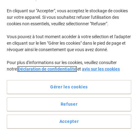
En stock
Livraison 2-3 jours ouvrables
Quantité
En cliquant sur "Accepter", vous acceptez le stockage de cookies
sur votre appareil. Si vous souhaitez refuser l'utilisation des
cookies non essentiels, veuillez sélectionner "Refuser".
Batterie externe XLayer 20000 mAh
Lithium Ion Polymère Noir
Vous pouvez à tout moment accéder à votre sélection et l'adapter
en cliquant sur le lien "Gérer les cookies" dans le pied de page et
Achetez Plus,
Dépensez Moins
révoquer ainsi le consentement que vous avez donné.
€24,89
Unité
À partir de 3 Unités
Pour plus d'informations sur les cookies, veuillez consulter
€29,12 TVA incl.
notre
Déclaration de confidentialité
et
avis sur les cookies
En stock
Livraison 2-3 jours ouvrables
Quantité
Gérer les cookies
Déstockage ! Tout doit partir !
Refuser
Batterie externe Intenso XS 10 000 mAh
Noir
Accepter
Seulement
€19,99
Unité