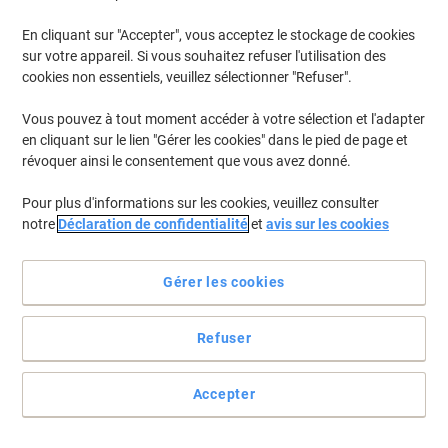
Quantité
En cliquant sur "Accepter", vous acceptez le stockage de cookies
sur votre appareil. Si vous souhaitez refuser l'utilisation des
cookies non essentiels, veuillez sélectionner "Refuser".
Détergent Diversey Jontec 300 Pur-Eco
2 Bouteilles de 5 L
Vous pouvez à tout moment accéder à votre sélection et l'adapter
en cliquant sur le lien "Gérer les cookies" dans le pied de page et
Achetez Plus,
Dépensez Moins
€89,99
Paquet
révoquer ainsi le consentement que vous avez donné.
À partir de 5 Paquets
€105,29 TVA incl.
Pour plus d'informations sur les cookies, veuillez consulter
En stock
Livraison 2-3 jours ouvrables
notre
Déclaration de confidentialité
et
avis sur les cookies
Quantité
Gérer les cookies
Nettoyant pour sol Swiffer PG 006413
Jaune 9,5 x 9,3 x 25,7 cm
Refuser
8001841006413 1,25 L
Achetez Plus,
Dépensez Moins
Accepter
€6,79
Unité
À partir de 5 Unités
€7,94 TVA incl.