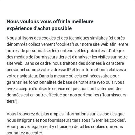
Passer
Passer
au
à
contenu
la
navigation
Nous voulons vous offrir la meilleure
expérience d'achat possible
Nous utilisons des cookies et des techniques similaires (ci-après
Page d'Accueil
Entretien & hygiène
Entretien et hygiène
Produits d'entr
dénommés collectivement "cookies") sur notre site Web afin, entre
autres, de personnaliser les contenus et les publicités ; d'intégrer
Nettoyants pour sols
(9)
des médias de fournisseurs tiers et d'analyser les visites sur notre
site Web. Dans ce cadre, nous traitons des données à caractère
personnel comme votre adresse IP et les informations relatives à
Filtrer par
votre navigateur. Dans la mesure où cela est nécessaire pour
garantir les fonctionnalités de base de notre site Web ou si vous
avez accepté d'utiliser le service en question, un traitement des
données est en outre effectué par nos partenaires ("fournisseurs
Nettoyant pour sol Diversey 1 L
tiers").
Achetez Plus,
Dépensez Moins
Vous trouverez de plus amples informations sur les cookies que
€6,99
Unité
À partir de 5 Unités
nous intégrons et nos fournisseurs tiers sous "Gérer les cookies".
€8,18 TVA incl.
Vous pouvez également y choisir en détail les cookies que vous
En stock
Livraison 2-3 jours ouvrables
souhaitez accepter.