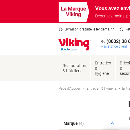
Passer
Passer
Vous avez envi
au
à
contenu
la
Dépensez moins, pr
navigation
Livraison gratuite le lendemain*
Re
(0032) 38 
Assistance client
Entretien
Brico
Restauration
&
&
& hôtellerie
hygiène
sécur
Page d'Accueil
Entretien & hygiène
Entre
T
Marque
(4)