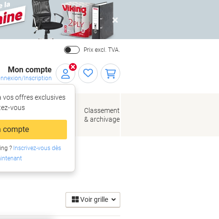
Close
Prix excl. TVA.
Mon compte
nnexion/Inscription
 vos offres exclusives
r,
tez‑vous
loppes
Fournitures
Classement
de bureau
& archivage
llage
 compte
ing ?
Inscrivez-vous dès
intenant
Voir grille