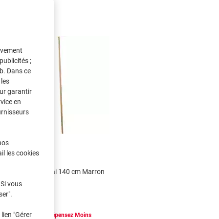
tivement
ublicités ;
eb. Dans ce
les
ur garantir
rvice en
urnisseurs
nos
il les cookies
Manche à balai 140 cm Marron
 Si vous
ser".
lien "Gérer
Achetez Plus,
Dépensez Moins