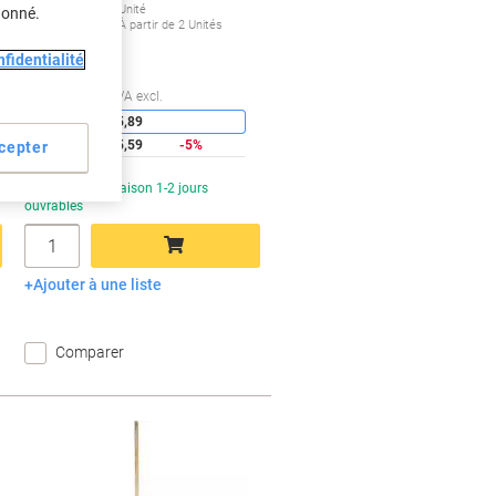
€5,59
Unité
donné.
À partir de 2 Unités
€6,54 TVA incl.
fidentialité
conomies
Économies
Quantité
TVA excl.
1
€5,89
2+
€5,59
-5%
cepter
En stock
Livraison 1-2 jours
ouvrables
Quantité
Ajouter à une liste
Ajouter au panier
Comparer