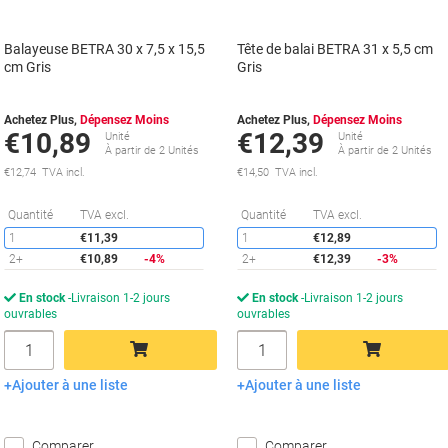
Balayeuse BETRA 30 x 7,5 x 15,5
Tête de balai BETRA 31 x 5,5 cm
cm Gris
Gris
Achetez Plus,
Dépensez Moins
Achetez Plus,
Dépensez Moins
€10,89
€12,39
Unité
Unité
À partir de 2 Unités
À partir de 2 Unités
€12,74 TVA incl.
€14,50 TVA incl.
Économies
É
Quantité
TVA excl.
Quantité
TVA excl.
1
€11,39
1
€12,89
2+
€10,89
-4%
2+
€12,39
-3%
En stock
Livraison 1-2 jours
En stock
Livraison 1-2 jours
ouvrables
ouvrables
Quantité
Quantité
Ajouter à une liste
Ajouter à une liste
Ajouter au panier
Ajouter au panier
Comparer
Comparer