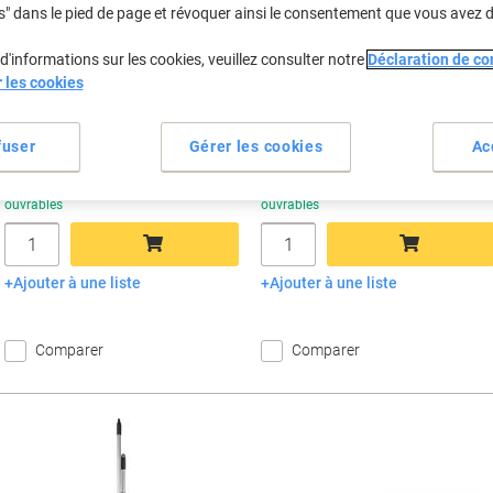
€4,49
€3,39
Unité
Unité
s" dans le pied de page et révoquer ainsi le consentement que vous avez 
À partir de 2 Unités
À partir de 2 Unités
€5,25 TVA incl.
€3,97 TVA incl.
d'informations sur les cookies, veuillez consulter notre
Déclaration de con
r les cookies
Économies
É
Quantité
TVA excl.
Quantité
TVA excl.
1
€4,69
1
€3,59
2+
€4,49
-4%
2+
€3,39
-5%
fuser
Gérer les cookies
Ac
En stock
Livraison 1-2 jours
En stock
Livraison 1-2 jours
ouvrables
ouvrables
Quantité
Quantité
Ajouter à une liste
Ajouter à une liste
Ajouter au panier
Ajouter au panier
Comparer
Comparer