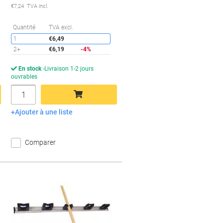
€7,24 TVA incl.
conomies
Économies
Quantité
TVA excl.
1
€6,49
2+
€6,19
-4%
En stock
Livraison 1-2 jours
ouvrables
Quantité
Ajouter à une liste
Ajouter au panier
Comparer