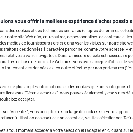
ulons vous offrir la meilleure expérience d'achat possible
sons des cookies et des techniques similaires (ci-après dénommés collec
 sur notre site Web afin, entre autres, de personnaliser les contenus et les p
 des médias de fournisseurs tiers et d'analyser les visites sur notre site W
us traitons des données à caractère personnel comme votre adresse IP et 
ns relatives à votre navigateur. Dans la mesure où cela est nécessaire po
onnalités de base de notre site Web ou si vous avez accepté d'utiliser le se
un traitement des données est en outre effectué par nos partenaires ("fo
verez de plus amples informations sur les cookies que nous intégrons et 
rs tiers sous "Gérer les cookies". Vous pouvez également y choisir en déta
souhaitez accepter.
Manche à balai BETRA 2,6 x 2,6 x
Recharge pour brosse adhésive
130 cm Blanc, Rouge
Scotch-Brite 7 x 9 cm Assortiment
t sur "Accepter", vous acceptez le stockage de cookies sur votre appareil.
56 Feuilles
refuser l'utilisation des cookies non essentiels, veuillez sélectionner "Refu
z à tout moment accéder à votre sélection et l'adapter en cliquant sur le 
Achetez Plus,
Dépensez Moins
Achetez Plus,
Dépensez Moins