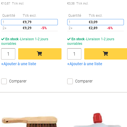
€10,87 TVA incl.
€3,38 TVA incl.
Économies
É
Quantité
TVA excl.
Quantité
TVA excl.
1
€9,79
1
€3,09
2+
€9,29
-5%
2+
€2,89
-6%
En stock
Livraison 1-2 jours
En stock
Livraison 1-2 jours
ouvrables
ouvrables
Quantité
Quantité
Ajouter à une liste
Ajouter à une liste
Ajouter au panier
Ajouter au panier
Comparer
Comparer