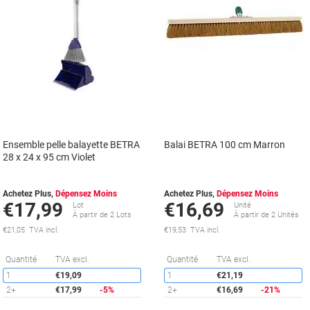
Ensemble pelle balayette BETRA
Balai BETRA 100 cm Marron
28 x 24 x 95 cm Violet
Achetez Plus,
Dépensez Moins
Achetez Plus,
Dépensez Moins
€17,99
€16,69
Lot
Unité
À partir de 2 Lots
À partir de 2 Unités
€21,05 TVA incl.
€19,53 TVA incl.
Économies
É
Quantité
TVA excl.
Quantité
TVA excl.
1
€19,09
1
€21,19
2+
€17,99
-5%
2+
€16,69
-21%