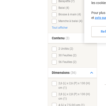
Balayette (7)
les cookie
Balai (4)
Pour plus 
Brosse à main (4)
et
avis su
Manche à balai (4)
Tout afficher
Re
Contenu
(3)
2 Unités (2)
30 Feuilles (2)
56 Feuilles (2)
Dimensions
(36)
2,6 (L) x 2,6 (P) x 130 (H)
cm (1)
2,8 (L) x 2,8 (P) x 130 (H)
cm (1)
4 (L) x 7,5 (H) cm (1)