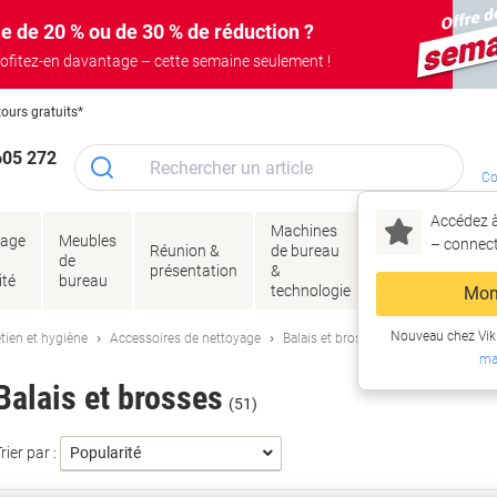
e de 20 % ou de 30 % de réduction ?
ofitez-en davantage – cette semaine seulement !
tours gratuits*
605 272
Co
Accédez à
Machines
Papie
lage
Meubles
Encres
– connec
Réunion &
de bureau
enve
de
&
présentation
&
&
ité
bureau
toner
technologie
emba
Mon
Nouveau chez Vik
tien et hygiène
Accessoires de nettoyage
Balais et brosses
ma
Balais et brosses
(51)
rier par :