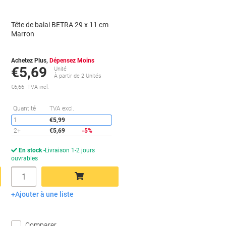
Tête de balai BETRA 29 x 11 cm
Marron
Achetez Plus,
Dépensez Moins
€5,69
Unité
À partir de 2 Unités
€6,66 TVA incl.
conomies
Économies
Quantité
TVA excl.
1
€5,99
2+
€5,69
-5%
En stock
Livraison 1-2 jours
ouvrables
Quantité
Ajouter à une liste
Ajouter au panier
Comparer