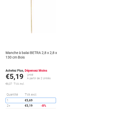
Manche à balai BETRA 2,8 x 2,8 x
130 cm Bois
Achetez Plus,
Dépensez Moins
€5,19
Unité
À partir de 2 Unités
€6,07 TVA incl.
conomies
Économies
Quantité
TVA excl.
1
€5,69
2+
€5,19
-8%