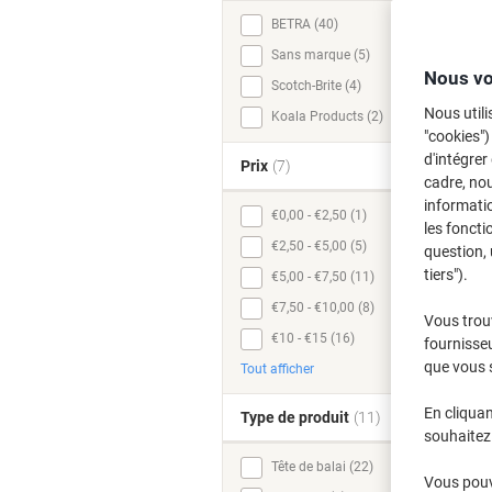
BETRA (40)
Sans marque (5)
Nous vo
Scotch-Brite (4)
Nous utili
Koala Products (2)
"cookies")
d'intégrer
Prix
(7)
cadre, no
informatio
€0,00 - €2,50 (1)
les foncti
€2,50 - €5,00 (5)
question, 
tiers").
€5,00 - €7,50 (11)
€7,50 - €10,00 (8)
Vous trou
€10 - €15 (16)
fournisseu
que vous 
Tout afficher
En cliquan
Type de produit
(11)
souhaitez 
Tête de balai (22)
Vous pouve