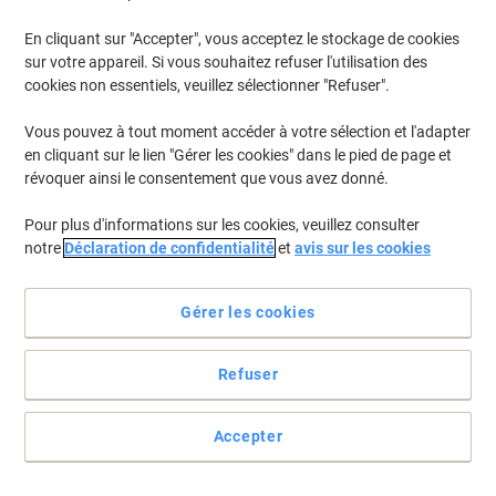
En stock
Livraison 2-3 jours ouvrables
En cliquant sur "Accepter", vous acceptez le stockage de cookies
Quantité
sur votre appareil. Si vous souhaitez refuser l'utilisation des
cookies non essentiels, veuillez sélectionner "Refuser".
Casque anti-bruit 3M H510AKGC1 Vert
Vous pouvez à tout moment accéder à votre sélection et l'adapter
en cliquant sur le lien "Gérer les cookies" dans le pied de page et
Achetez Plus,
Dépensez Moins
révoquer ainsi le consentement que vous avez donné.
€22,79
Unité
À partir de 3 Unités
Pour plus d'informations sur les cookies, veuillez consulter
€26,66 TVA incl.
notre
Déclaration de confidentialité
et
avis sur les cookies
En stock
Livraison 2-3 jours ouvrables
Quantité
Gérer les cookies
Casque anti-bruit 3M H510AC1 Jaune,
Refuser
noir
Achetez Plus,
Dépensez Moins
Accepter
€20,69
Unité
À partir de 3 Unités
€24,21 TVA incl.