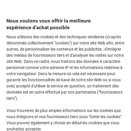
Passer
Passer
au
à
contenu
la
navigation
Nous voulons vous offrir la meilleure
expérience d'achat possible
Nous utilisons des cookies et des techniques similaires (ci-après
Page d'Accueil
Bricolage & sécurité
Santé et sécurité
Équipement de prot
dénommés collectivement "cookies") sur notre site Web afin, entre
autres, de personnaliser les contenus et les publicités ; d'intégrer
Protections auditives
(15)
des médias de fournisseurs tiers et d'analyser les visites sur notre
site Web. Dans ce cadre, nous traitons des données à caractère
personnel comme votre adresse IP et les informations relatives à
Filtrer par
votre navigateur. Dans la mesure où cela est nécessaire pour
garantir les fonctionnalités de base de notre site Web ou si vous
avez accepté d'utiliser le service en question, un traitement des
données est en outre effectué par nos partenaires ("fournisseurs
Protection Auditive 3M WorkTunes
tiers").
Connect Sans fil Noir 90570E-1
Bluetooth SNR 33 dB
Vous trouverez de plus amples informations sur les cookies que
nous intégrons et nos fournisseurs tiers sous "Gérer les cookies".
Achetez Plus,
Dépensez Moins
€66,99
Unité
Vous pouvez également y choisir en détail les cookies que vous
À partir de 5 Unités
souhaitez accepter.
€78,38 TVA incl.