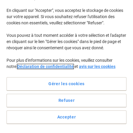
€11,10 TVA incl.
En cliquant sur "Accepter", vous acceptez le stockage de cookies
En stock
Livraison 1-2 jours ouvrables
sur votre appareil. Si vous souhaitez refuser l'utilisation des
Quantité
cookies non essentiels, veuillez sélectionner "Refuser".
Vous pouvez à tout moment accéder à votre sélection et l'adapter
Horloge murale TechnoLine WT 600 25 x
en cliquant sur le lien "Gérer les cookies" dans le pied de page et
2,4 cm Noir
révoquer ainsi le consentement que vous avez donné.
Achetez Plus,
Dépensez Moins
Pour plus d'informations sur les cookies, veuillez consulter
€10,89
Unité
À partir de 5 Unités
notre
Déclaration de confidentialité
et
avis sur les cookies
€12,74 TVA incl.
En stock
Livraison 1-2 jours ouvrables
Quantité
Gérer les cookies
Refuser
Horloge murale Alba Horissimo M 38 x
5,5 cm Gris
Accepter
Achetez Plus,
Dépensez Moins
€21,99
Unité
À partir de 5 Unités