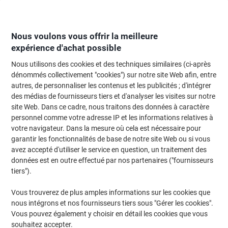
Passer
Passer
au
à
contenu
la
navigation
Nous voulons vous offrir la meilleure
expérience d'achat possible
Nous utilisons des cookies et des techniques similaires (ci-après
Page d'Accueil
Meubles de bureau
Mobilier
Décoration et aménagemen
dénommés collectivement "cookies") sur notre site Web afin, entre
autres, de personnaliser les contenus et les publicités ; d'intégrer
Horloges
(20)
des médias de fournisseurs tiers et d'analyser les visites sur notre
site Web. Dans ce cadre, nous traitons des données à caractère
personnel comme votre adresse IP et les informations relatives à
Filtrer par
votre navigateur. Dans la mesure où cela est nécessaire pour
garantir les fonctionnalités de base de notre site Web ou si vous
avez accepté d'utiliser le service en question, un traitement des
données est en outre effectué par nos partenaires ("fournisseurs
Marque propre
tiers").
Horloge murale Analogique Viking
Blanc, noir 31,5 x 5 cm
Vous trouverez de plus amples informations sur les cookies que
nous intégrons et nos fournisseurs tiers sous "Gérer les cookies".
Achetez Plus,
Dépensez Moins
Vous pouvez également y choisir en détail les cookies que vous
€9,49
Unité
souhaitez accepter.
À partir de 5 Unités