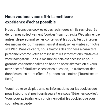
Passer
Passer
au
à
contenu
la
navigation
Nous voulons vous offrir la meilleure
expérience d'achat possible
Nous utilisons des cookies et des techniques similaires (ci-après
Page d'Accueil
Classement et archivage
Archivage et classement
Systè
dénommés collectivement "cookies") sur notre site Web afin, entre
autres, de personnaliser les contenus et les publicités ; d'intégrer
Systèmes de classement
(23)
des médias de fournisseurs tiers et d'analyser les visites sur notre
Choisir une sous-catégorie
site Web. Dans ce cadre, nous traitons des données à caractère
personnel comme votre adresse IP et les informations relatives à
Filtrer par
votre navigateur. Dans la mesure où cela est nécessaire pour
garantir les fonctionnalités de base de notre site Web ou si vous
avez accepté d'utiliser le service en question, un traitement des
données est en outre effectué par nos partenaires ("fournisseurs
Module de rangement Really Useful Box
tiers").
Plastique 56 L Noir 35 x 40 x 8,5 cm
Vous trouverez de plus amples informations sur les cookies que
Achetez Plus,
Dépensez Moins
nous intégrons et nos fournisseurs tiers sous "Gérer les cookies".
€87,89
Unité
À partir de 3 Unités
Vous pouvez également y choisir en détail les cookies que vous
€102,83 TVA incl.
souhaitez accepter.