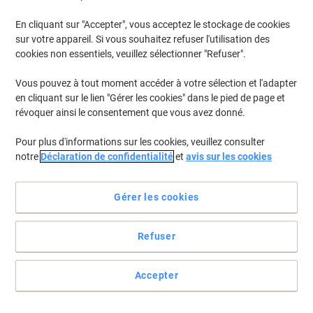
En stock
Livraison 2-3 jours ouvrables
Quantité
En cliquant sur "Accepter", vous acceptez le stockage de cookies
sur votre appareil. Si vous souhaitez refuser l'utilisation des
cookies non essentiels, veuillez sélectionner "Refuser".
Trieur à courrier Styro Gris, noir C4 12
compartiments
Vous pouvez à tout moment accéder à votre sélection et l'adapter
en cliquant sur le lien "Gérer les cookies" dans le pied de page et
Achetez Plus,
Dépensez Moins
révoquer ainsi le consentement que vous avez donné.
€99,99
Unité
À partir de 3 Unités
Pour plus d'informations sur les cookies, veuillez consulter
€116,99 TVA incl.
notre
Déclaration de confidentialité
et
avis sur les cookies
En stock
Livraison 2-3 jours ouvrables
Quantité
Gérer les cookies
Responsable
Refuser
Module à tiroirs Exacompta Black office
Plastique Arlequin, blanc 6 Tiroirs 35,5 x
27 x 27,1 cm
Accepter
Achetez Plus,
Dépensez Moins
Unité