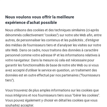
Passer
Passer
au
à
contenu
la
navigation
Nous voulons vous offrir la meilleure
expérience d'achat possible
Nous utilisons des cookies et des techniques similaires (ci-après
Page d'Accueil
Meubles de bureau
Mobilier
Décoration et aménagemen
dénommés collectivement "cookies") sur notre site Web afin, entre
autres, de personnaliser les contenus et les publicités ; d'intégrer
Repose-pieds
(23)
des médias de fournisseurs tiers et d'analyser les visites sur notre
site Web. Dans ce cadre, nous traitons des données à caractère
personnel comme votre adresse IP et les informations relatives à
Filtrer par
votre navigateur. Dans la mesure où cela est nécessaire pour
garantir les fonctionnalités de base de notre site Web ou si vous
avez accepté d'utiliser le service en question, un traitement des
données est en outre effectué par nos partenaires ("fournisseurs
Marque propre
tiers").
Repose-pieds Viking Hauteur Ajustable
440 x 330 x 105 mm Noir
Vous trouverez de plus amples informations sur les cookies que
nous intégrons et nos fournisseurs tiers sous "Gérer les cookies".
Achetez Plus,
Dépensez Moins
Vous pouvez également y choisir en détail les cookies que vous
€22,99
Unité
souhaitez accepter.
À partir de 3 Unités