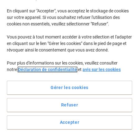
€26,90 TVA incl.
En cliquant sur "Accepter", vous acceptez le stockage de cookies
En stock
Livraison 2-3 jours ouvrables
sur votre appareil. Si vous souhaitez refuser l'utilisation des
Quantité
cookies non essentiels, veuillez sélectionner "Refuser".
Vous pouvez à tout moment accéder à votre sélection et l'adapter
Repose-pieds Fellowes 48121-70 Noir
en cliquant sur le lien "Gérer les cookies" dans le pied de page et
révoquer ainsi le consentement que vous avez donné.
Seulement
€25,79
Unité
Pour plus d'informations sur les cookies, veuillez consulter
€30,17 TVA incl.
notre
Déclaration de confidentialité
et
avis sur les cookies
En stock
Livraison 2-3 jours ouvrables
Quantité
Gérer les cookies
Repose-pieds ergonomique Kensington
Refuser
SmartFit SoleMate Plus 56146 Hauteur
réglable 558 x 396 x 96 mm Gris
Accepter
Seulement
€53,19
Unité