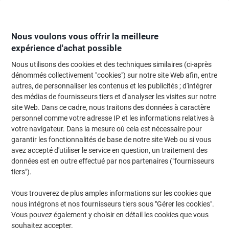
Passer
Passer
au
à
contenu
la
navigation
Nous voulons vous offrir la meilleure
expérience d'achat possible
Nous utilisons des cookies et des techniques similaires (ci-après
Page d'Accueil
Fournitures de bureau
Écriture et dessin
Marqueurs
dénommés collectivement "cookies") sur notre site Web afin, entre
autres, de personnaliser les contenus et les publicités ; d'intégrer
Marqueurs
(627)
des médias de fournisseurs tiers et d'analyser les visites sur notre
Choisir une sous-catégorie
site Web. Dans ce cadre, nous traitons des données à caractère
personnel comme votre adresse IP et les informations relatives à
Filtrer par
votre navigateur. Dans la mesure où cela est nécessaire pour
garantir les fonctionnalités de base de notre site Web ou si vous
avez accepté d'utiliser le service en question, un traitement des
données est en outre effectué par nos partenaires ("fournisseurs
Marqueur permanent Artline 70N Moyen
tiers").
Ogive - 1,5 mm Noir Rechargeable
Résistant à l'eau 12 Unités
Vous trouverez de plus amples informations sur les cookies que
nous intégrons et nos fournisseurs tiers sous "Gérer les cookies".
Achetez Plus,
Dépensez Moins
€18,99
Paquet
Vous pouvez également y choisir en détail les cookies que vous
À partir de 3 Paquets
souhaitez accepter.
€22,22 TVA incl.