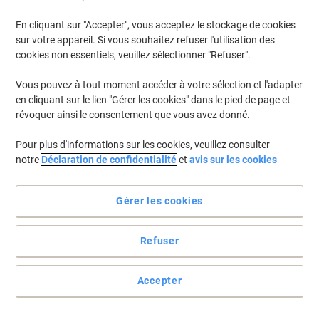
En stock
Livraison 2-3 jours ouvrables
En cliquant sur "Accepter", vous acceptez le stockage de cookies
Quantité
sur votre appareil. Si vous souhaitez refuser l'utilisation des
cookies non essentiels, veuillez sélectionner "Refuser".
Vous pouvez à tout moment accéder à votre sélection et l'adapter
Marque propre
en cliquant sur le lien "Gérer les cookies" dans le pied de page et
Marqueur pour tableau blanc Viking
révoquer ainsi le consentement que vous avez donné.
WBM2,5 Non permanent Assortiment
Moyen Ogive 1 - 2,5 mm 4 Unités
Pour plus d'informations sur les cookies, veuillez consulter
notre
Déclaration de confidentialité
Achetez Plus,
et
Dépensez Moins
avis sur les cookies
€2,99
Paquet
À partir de 3 Paquets
€3,50 TVA incl.
Gérer les cookies
En stock
Livraison 2-3 jours ouvrables
Quantité
Refuser
Cadeau
Accepter
gratuit
Surligneur STABILO BOSS ORIGINAL
Jaune Large Biseauté 2 - 5 mm