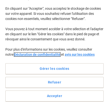
En stock
Livraison 2-3 jours ouvrables
En cliquant sur "Accepter", vous acceptez le stockage de cookies
Quantité
sur votre appareil. Si vous souhaitez refuser l'utilisation des
cookies non essentiels, veuillez sélectionner "Refuser".
Vous pouvez à tout moment accéder à votre sélection et l'adapter
Marque propre
en cliquant sur le lien "Gérer les cookies" dans le pied de page et
Repose-pieds Viking Hauteur Ajustable
révoquer ainsi le consentement que vous avez donné.
440 x 330 x 105 mm Noir
Pour plus d'informations sur les cookies, veuillez consulter
Achetez Plus,
Dépensez Moins
€22,99
Unité
notre
Déclaration de confidentialité
et
avis sur les cookies
À partir de 3 Unités
€26,90 TVA incl.
En stock
Livraison 2-3 jours ouvrables
Gérer les cookies
Quantité
Refuser
Marque propre
Accepter
Sous-chaise Standard Viking Realspace
PVC (Polychlorure de vinyle)
Rectangulaire Transparent 120 x 90 cm