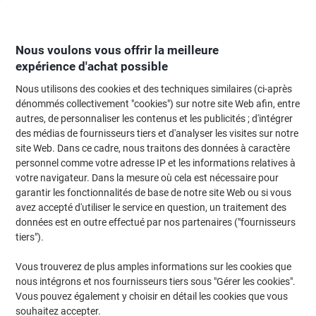
Passer
Passer
au
à
contenu
la
navigation
Nous voulons vous offrir la meilleure
expérience d'achat possible
Nous utilisons des cookies et des techniques similaires (ci-après
Page d'Accueil
Meubles de bureau
Mobilier
Décoration et aménagemen
dénommés collectivement "cookies") sur notre site Web afin, entre
autres, de personnaliser les contenus et les publicités ; d'intégrer
Décoration et aménagement du bureau
(288)
des médias de fournisseurs tiers et d'analyser les visites sur notre
Choisir une sous-catégorie
site Web. Dans ce cadre, nous traitons des données à caractère
personnel comme votre adresse IP et les informations relatives à
Filtrer par
votre navigateur. Dans la mesure où cela est nécessaire pour
garantir les fonctionnalités de base de notre site Web ou si vous
avez accepté d'utiliser le service en question, un traitement des
données est en outre effectué par nos partenaires ("fournisseurs
Cadre d’affichage DURABLE A4
tiers").
Aluminium 479623 24 (L) x 1,2 (P) x
32,9 (H) cm
Vous trouverez de plus amples informations sur les cookies que
nous intégrons et nos fournisseurs tiers sous "Gérer les cookies".
Achetez Plus,
Dépensez Moins
€17,59
Unité
Vous pouvez également y choisir en détail les cookies que vous
À partir de 3 Unités
souhaitez accepter.
€20,58 TVA incl.