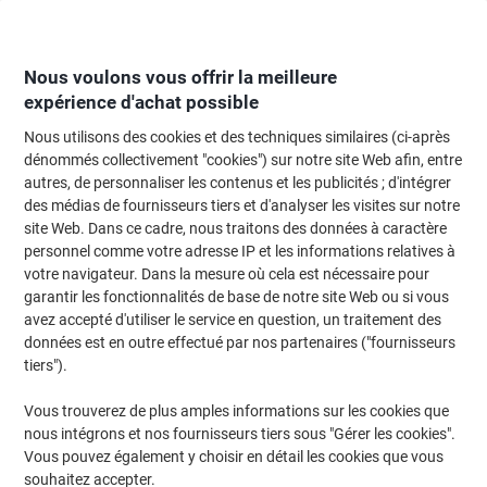
Passer
Passer
au
à
contenu
la
navigation
Nous voulons vous offrir la meilleure
expérience d'achat possible
Nous utilisons des cookies et des techniques similaires (ci-après
Page d'Accueil
Bricolage & sécurité
Bricolage
Échelles et marchepieds
dénommés collectivement "cookies") sur notre site Web afin, entre
autres, de personnaliser les contenus et les publicités ; d'intégrer
Marchepieds
(9)
des médias de fournisseurs tiers et d'analyser les visites sur notre
site Web. Dans ce cadre, nous traitons des données à caractère
personnel comme votre adresse IP et les informations relatives à
Filtrer par
votre navigateur. Dans la mesure où cela est nécessaire pour
garantir les fonctionnalités de base de notre site Web ou si vous
avez accepté d'utiliser le service en question, un traitement des
données est en outre effectué par nos partenaires ("fournisseurs
Escabeau Hailo L40 Easyclix 3 marches
tiers").
43 x 136 cm
Vous trouverez de plus amples informations sur les cookies que
Achetez Plus,
Dépensez Moins
nous intégrons et nos fournisseurs tiers sous "Gérer les cookies".
€68,59
Unité
À partir de 2 Unités
Vous pouvez également y choisir en détail les cookies que vous
€80,25 TVA incl.
souhaitez accepter.