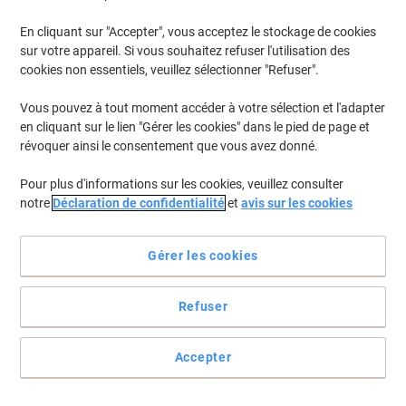
En stock
Livraison 1-2 jours ouvrables
Quantité
En cliquant sur "Accepter", vous acceptez le stockage de cookies
sur votre appareil. Si vous souhaitez refuser l'utilisation des
cookies non essentiels, veuillez sélectionner "Refuser".
Marchepied WEDO 428 mm PP
(Polypropylène) Noir
Vous pouvez à tout moment accéder à votre sélection et l'adapter
en cliquant sur le lien "Gérer les cookies" dans le pied de page et
Achetez Plus,
Dépensez Moins
révoquer ainsi le consentement que vous avez donné.
€35,99
Unité
À partir de 3 Unités
Pour plus d'informations sur les cookies, veuillez consulter
€42,11 TVA incl.
notre
Déclaration de confidentialité
et
avis sur les cookies
En stock
Livraison 1-2 jours ouvrables
Quantité
Gérer les cookies
Marchepied WEDO 428 mm PP
Refuser
(Polypropylène) Gris
Achetez Plus,
Dépensez Moins
Accepter
€35,99
Unité
À partir de 3 Unités
€42,11 TVA incl.