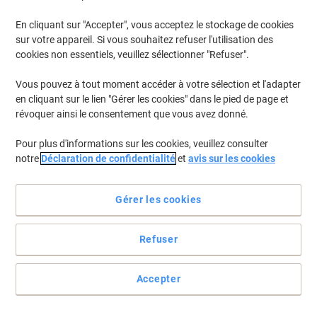
Quantité
En cliquant sur "Accepter", vous acceptez le stockage de cookies
sur votre appareil. Si vous souhaitez refuser l'utilisation des
cookies non essentiels, veuillez sélectionner "Refuser".
Bras de téléphone pivotant Hansa
5020004 Noir 26 x 18,5 x 49 cm
Vous pouvez à tout moment accéder à votre sélection et l'adapter
en cliquant sur le lien "Gérer les cookies" dans le pied de page et
Achetez Plus,
Dépensez Moins
€58,89
Unité
révoquer ainsi le consentement que vous avez donné.
À partir de 2 Unités
€68,90 TVA incl.
Pour plus d'informations sur les cookies, veuillez consulter
En stock
Livraison 1-2 jours ouvrables
notre
Déclaration de confidentialité
et
avis sur les cookies
Quantité
Gérer les cookies
Haut-parleur Jabra Speak2 55 UC Noir
Refuser
Achetez Plus,
Dépensez Moins
€114,99
Unité
À partir de 3 Unités
€134,54 TVA incl.
Accepter
En stock
Livraison 1-2 jours ouvrables
Quantité