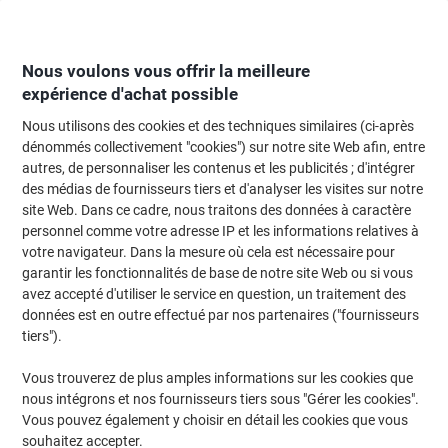
Passer
Passer
au
à
contenu
la
navigation
Nous voulons vous offrir la meilleure
expérience d'achat possible
Nous utilisons des cookies et des techniques similaires (ci-après
Page d'Accueil
Machines de bureau & technologie
Électronique
Télépho
dénommés collectivement "cookies") sur notre site Web afin, entre
autres, de personnaliser les contenus et les publicités ; d'intégrer
Téléphonie et accessoires
(31)
des médias de fournisseurs tiers et d'analyser les visites sur notre
Choisir une sous-catégorie
site Web. Dans ce cadre, nous traitons des données à caractère
personnel comme votre adresse IP et les informations relatives à
Filtrer par
votre navigateur. Dans la mesure où cela est nécessaire pour
garantir les fonctionnalités de base de notre site Web ou si vous
avez accepté d'utiliser le service en question, un traitement des
données est en outre effectué par nos partenaires ("fournisseurs
Chargeur ACT AC2100 1 USB-C
tiers").
Achetez Plus,
Dépensez Moins
Vous trouverez de plus amples informations sur les cookies que
€10,39
Unité
À partir de 3 Unités
nous intégrons et nos fournisseurs tiers sous "Gérer les cookies".
€12,16 TVA incl.
Vous pouvez également y choisir en détail les cookies que vous
En stock
Livraison 1-2 jours ouvrables
souhaitez accepter.