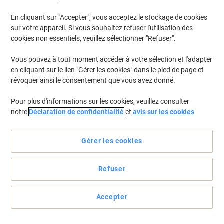
€9,11 TVA incl.
En cliquant sur "Accepter", vous acceptez le stockage de cookies
En stock
Livraison 2-3 jours ouvrables
sur votre appareil. Si vous souhaitez refuser l'utilisation des
Quantité
cookies non essentiels, veuillez sélectionner "Refuser".
Vous pouvez à tout moment accéder à votre sélection et l'adapter
Tapette à mouches BETRA Assortiment
en cliquant sur le lien "Gérer les cookies" dans le pied de page et
révoquer ainsi le consentement que vous avez donné.
Achetez Plus,
Dépensez Moins
€2,59
Unité
À partir de 2 Unités
Pour plus d'informations sur les cookies, veuillez consulter
€3,03 TVA incl.
notre
Déclaration de confidentialité
et
avis sur les cookies
En stock
Livraison 2-3 jours ouvrables
Quantité
Gérer les cookies
Armoire à clés Pavo 36 crochets Serrure
Refuser
à combinaison 8041923 Gris foncé
Achetez Plus,
Accepter
Dépensez Moins
€25,29
Unité
À partir de 3 Unités
€29,59 TVA incl.