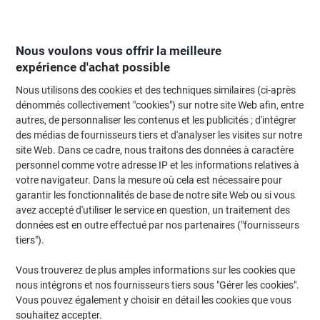
Passer
Passer
au
à
contenu
la
navigation
Nous voulons vous offrir la meilleure
expérience d'achat possible
Nous utilisons des cookies et des techniques similaires (ci-après
Page d'Accueil
Bricolage & sécurité
Bricolage
Outillage
dénommés collectivement "cookies") sur notre site Web afin, entre
autres, de personnaliser les contenus et les publicités ; d'intégrer
Outillage
(136)
des médias de fournisseurs tiers et d'analyser les visites sur notre
Choisir une sous-catégorie
site Web. Dans ce cadre, nous traitons des données à caractère
personnel comme votre adresse IP et les informations relatives à
Filtrer par
votre navigateur. Dans la mesure où cela est nécessaire pour
garantir les fonctionnalités de base de notre site Web ou si vous
avez accepté d'utiliser le service en question, un traitement des
données est en outre effectué par nos partenaires ("fournisseurs
Marque propre
tiers").
Porte-clés Viking Standard Plastique
Assortiment 50 Unités
Vous trouverez de plus amples informations sur les cookies que
nous intégrons et nos fournisseurs tiers sous "Gérer les cookies".
Achetez Plus,
Dépensez Moins
Vous pouvez également y choisir en détail les cookies que vous
€7,79
Paquet
souhaitez accepter.
À partir de 3 Paquets