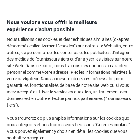
Passer
Passer
au
à
contenu
la
navigation
Nous voulons vous offrir la meilleure
expérience d'achat possible
Nous utilisons des cookies et des techniques similaires (ci-après
Page d'Accueil
Restauration & hôtellerie
Restauration et cuisine
Apparei
dénommés collectivement "cookies") sur notre site Web afin, entre
autres, de personnaliser les contenus et les publicités ; d'intégrer
Bouilloires et distributeurs d'eau chaude
(8)
des médias de fournisseurs tiers et d'analyser les visites sur notre
site Web. Dans ce cadre, nous traitons des données à caractère
personnel comme votre adresse IP et les informations relatives à
Filtrer par
votre navigateur. Dans la mesure où cela est nécessaire pour
garantir les fonctionnalités de base de notre site Web ou si vous
Bouilloire électrique SEVERIN 1,7 L
avez accepté d'utiliser le service en question, un traitement des
Plastique Noir
données est en outre effectué par nos partenaires ("fournisseurs
tiers").
Achetez Plus,
Dépensez Moins
€22,79
Unité
À partir de 3 Unités
Vous trouverez de plus amples informations sur les cookies que
€26,66 TVA incl.
nous intégrons et nos fournisseurs tiers sous "Gérer les cookies".
En stock
Livraison 2-3 jours ouvrables
Vous pouvez également y choisir en détail les cookies que vous
Quantité
souhaitez accepter.