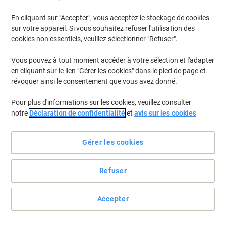
En cliquant sur "Accepter", vous acceptez le stockage de cookies
sur votre appareil. Si vous souhaitez refuser l'utilisation des
Bouilloire électrique SEVERIN 1.7 L
cookies non essentiels, veuillez sélectionner "Refuser".
Argenté, Noir Acier inoxydable 2200 W
Sans fil WK 3409
Vous pouvez à tout moment accéder à votre sélection et l'adapter
en cliquant sur le lien "Gérer les cookies" dans le pied de page et
Achetez Plus,
Dépensez Moins
€35,99
Unité
révoquer ainsi le consentement que vous avez donné.
À partir de 3 Unités
€42,11 TVA incl.
Pour plus d'informations sur les cookies, veuillez consulter
En stock
Livraison 2-3 jours ouvrables
notre
Déclaration de confidentialité
et
avis sur les cookies
Quantité
Gérer les cookies
Bouilloire électrique Princess 1,7 L
Argenté Acier inoxydable 2200 W Sans
Refuser
fil 236039
Achetez Plus,
Dépensez Moins
Accepter
€28,89
Unité
À partir de 3 Unités
€33,80 TVA incl.