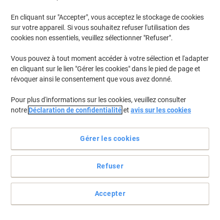
En stock
Livraison 1-2 jours ouvrables
Quantité
En cliquant sur "Accepter", vous acceptez le stockage de cookies
sur votre appareil. Si vous souhaitez refuser l'utilisation des
cookies non essentiels, veuillez sélectionner "Refuser".
Marque propre
Vous pouvez à tout moment accéder à votre sélection et l'adapter
Corbeille à courrier Viking PS
en cliquant sur le lien "Gérer les cookies" dans le pied de page et
(Polystyrène) Empilable C4 Transparent
révoquer ainsi le consentement que vous avez donné.
Achetez Plus,
Dépensez Moins
Pour plus d'informations sur les cookies, veuillez consulter
€3,49
Unité
À partir de 10 Unités
notre
Déclaration de confidentialité
et
avis sur les cookies
€4,08 TVA incl.
En stock
Livraison 1-2 jours ouvrables
Quantité
Gérer les cookies
Refuser
Marque propre
Responsable
Corbeille à courrier Viking 1027-X-OD-13
Accepter
Polystyrène Noir A4 25,5 x 34,8 x 6,5 cm
Achetez Plus,
Dépensez Moins