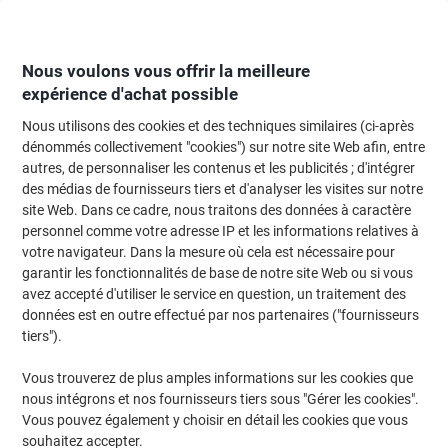
Passer
Passer
au
à
contenu
la
navigation
Nous voulons vous offrir la meilleure
expérience d'achat possible
Nous utilisons des cookies et des techniques similaires (ci-après
Page d'Accueil
Fournitures de bureau
Fournitures de bureau
Rangement
dénommés collectivement "cookies") sur notre site Web afin, entre
autres, de personnaliser les contenus et les publicités ; d'intégrer
Corbeilles à courrier
(100)
des médias de fournisseurs tiers et d'analyser les visites sur notre
site Web. Dans ce cadre, nous traitons des données à caractère
personnel comme votre adresse IP et les informations relatives à
Filtrer par
votre navigateur. Dans la mesure où cela est nécessaire pour
garantir les fonctionnalités de base de notre site Web ou si vous
avez accepté d'utiliser le service en question, un traitement des
données est en outre effectué par nos partenaires ("fournisseurs
Corbeille à courrier Leitz Plus 5227 A4
tiers").
Noir 25,5 x 35,7 x 7 cm
Vous trouverez de plus amples informations sur les cookies que
Achetez Plus,
Dépensez Moins
nous intégrons et nos fournisseurs tiers sous "Gérer les cookies".
€4,19
Unité
À partir de 10 Unités
Vous pouvez également y choisir en détail les cookies que vous
€4,90 TVA incl.
souhaitez accepter.