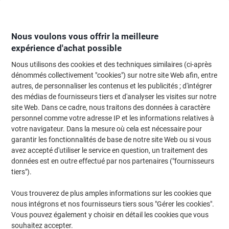
Passer
Passer
au
à
contenu
la
navigation
Nous voulons vous offrir la meilleure
expérience d'achat possible
Nous utilisons des cookies et des techniques similaires (ci-après
Page d'Accueil
Cartouche jet d'encre et toner
Cartouches d'encre, toner et
dénommés collectivement "cookies") sur notre site Web afin, entre
autres, de personnaliser les contenus et les publicités ; d'intégrer
Cartouches d'encre originales
(456)
des médias de fournisseurs tiers et d'analyser les visites sur notre
site Web. Dans ce cadre, nous traitons des données à caractère
personnel comme votre adresse IP et les informations relatives à
Filtrer par
votre navigateur. Dans la mesure où cela est nécessaire pour
garantir les fonctionnalités de base de notre site Web ou si vous
Cadeau
Multipack
avez accepté d'utiliser le service en question, un traitement des
gratuit
données est en outre effectué par nos partenaires ("fournisseurs
Cartouche jet d'encre HP 953 D'origine
6ZC69AE Noir, cyan, magenta, jaune
tiers").
Multipack 4 Unités
Vous trouverez de plus amples informations sur les cookies que
Achetez Plus,
Dépensez Moins
nous intégrons et nos fournisseurs tiers sous "Gérer les cookies".
€99,99
Multipack
Vous pouvez également y choisir en détail les cookies que vous
À partir de 3 Multipacks
€116,99 TVA incl.
souhaitez accepter.