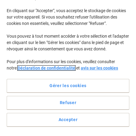
En stock
Livraison 1-2 jours ouvrables
En cliquant sur "Accepter", vous acceptez le stockage de cookies
Quantité
sur votre appareil. Si vous souhaitez refuser l'utilisation des
cookies non essentiels, veuillez sélectionner "Refuser".
Cadeau
Vous pouvez à tout moment accéder à votre sélection et l'adapter
gratuit
Cartouche jet d’encre HP 305XL
en cliquant sur le lien "Gérer les cookies" dans le pied de page et
D'origine 3YM62AE Noir
révoquer ainsi le consentement que vous avez donné.
Achetez Plus,
Dépensez Moins
Pour plus d'informations sur les cookies, veuillez consulter
€22,99
Unité
notre
Déclaration de confidentialité
et
avis sur les cookies
À partir de 3 Unités
€26,90 TVA incl.
En stock
Livraison 1-2 jours ouvrables
Gérer les cookies
Quantité
Refuser
Cadeau
gratuit
Cartouche jet d’encre HP 305XL
Accepter
D'origine 3YM63AE Cyan, magenta,
jaune