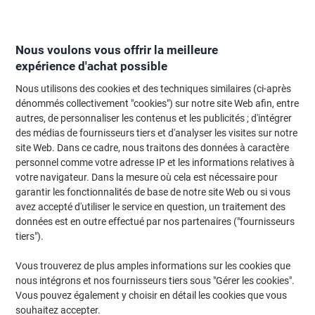
Passer
Passer
au
à
contenu
la
navigation
Nous voulons vous offrir la meilleure
expérience d'achat possible
Nous utilisons des cookies et des techniques similaires (ci-après
Page d'Accueil
Restauration & hôtellerie
Restauration et cuisine
Accesso
dénommés collectivement "cookies") sur notre site Web afin, entre
autres, de personnaliser les contenus et les publicités ; d'intégrer
Sucre et édulcorant
(17)
des médias de fournisseurs tiers et d'analyser les visites sur notre
site Web. Dans ce cadre, nous traitons des données à caractère
personnel comme votre adresse IP et les informations relatives à
Filtrer par
votre navigateur. Dans la mesure où cela est nécessaire pour
garantir les fonctionnalités de base de notre site Web ou si vous
avez accepté d'utiliser le service en question, un traitement des
données est en outre effectué par nos partenaires ("fournisseurs
Sticks de sucre Douwe Egberts 4 gr 500
tiers").
Unités de 4 g
Vous trouverez de plus amples informations sur les cookies que
Achetez Plus,
Dépensez Moins
nous intégrons et nos fournisseurs tiers sous "Gérer les cookies".
€13,49
Paquet
À partir de 5 Paquets
Vous pouvez également y choisir en détail les cookies que vous
€13,89 TVA incl.
souhaitez accepter.