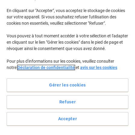
En stock
Livraison 1-2 jours ouvrables
Quantité
En cliquant sur "Accepter", vous acceptez le stockage de cookies
sur votre appareil. Si vous souhaitez refuser l'utilisation des
cookies non essentiels, veuillez sélectionner "Refuser".
Bâtonnets de sucre Viking 1000 Unités
de 4 g
Vous pouvez à tout moment accéder à votre sélection et l'adapter
en cliquant sur le lien "Gérer les cookies" dans le pied de page et
Achetez Plus,
Dépensez Moins
révoquer ainsi le consentement que vous avez donné.
€18,59
Paquet
À partir de 4 Paquets
Pour plus d'informations sur les cookies, veuillez consulter
€19,15 TVA incl.
notre
Déclaration de confidentialité
et
avis sur les cookies
En stock
Livraison 1-2 jours ouvrables
Quantité
Gérer les cookies
Bâtonnets d'édulcorant Canderel
Refuser
Original 500 Unités de 0.5 g
Achetez Plus,
Dépensez Moins
Accepter
€16,99
Paquet
À partir de 3 Paquets
€17,50 TVA incl.