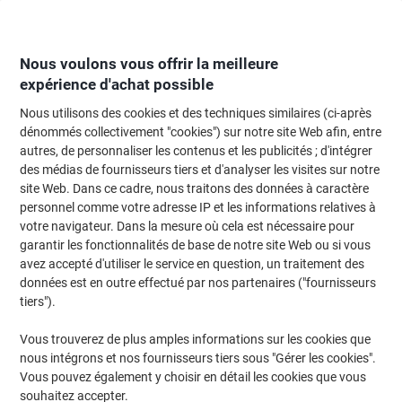
Passer
Passer
au
à
contenu
la
navigation
Nous voulons vous offrir la meilleure
expérience d'achat possible
Nous utilisons des cookies et des techniques similaires (ci-après
Page d'Accueil
Fournitures de bureau
Fournitures de bureau
Massicots, 
dénommés collectivement "cookies") sur notre site Web afin, entre
autres, de personnaliser les contenus et les publicités ; d'intégrer
Massicots, cisailles et ciseaux
(82)
des médias de fournisseurs tiers et d'analyser les visites sur notre
Choisir une sous-catégorie
site Web. Dans ce cadre, nous traitons des données à caractère
personnel comme votre adresse IP et les informations relatives à
Filtrer par
votre navigateur. Dans la mesure où cela est nécessaire pour
garantir les fonctionnalités de base de notre site Web ou si vous
avez accepté d'utiliser le service en question, un traitement des
données est en outre effectué par nos partenaires ("fournisseurs
Marque propre
tiers").
Ciseaux Viking Ambidextre Convient aux
droitiers et aux gauchers 160 mm Acier
Vous trouverez de plus amples informations sur les cookies que
inoxydable
nous intégrons et nos fournisseurs tiers sous "Gérer les cookies".
Vous pouvez également y choisir en détail les cookies que vous
Achetez Plus,
Dépensez Moins
souhaitez accepter.
Unité