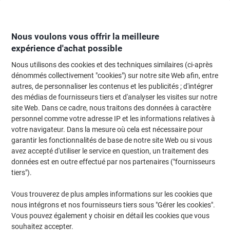
Passer
Passer
au
à
contenu
la
navigation
Nous voulons vous offrir la meilleure
expérience d'achat possible
Nous utilisons des cookies et des techniques similaires (ci-après
Page d'Accueil
Classement et archivage
Classeurs et dossiers
Classeur
dénommés collectivement "cookies") sur notre site Web afin, entre
autres, de personnaliser les contenus et les publicités ; d'intégrer
Classeurs anneaux
(72)
des médias de fournisseurs tiers et d'analyser les visites sur notre
site Web. Dans ce cadre, nous traitons des données à caractère
personnel comme votre adresse IP et les informations relatives à
Filtrer par
votre navigateur. Dans la mesure où cela est nécessaire pour
garantir les fonctionnalités de base de notre site Web ou si vous
avez accepté d'utiliser le service en question, un traitement des
données est en outre effectué par nos partenaires ("fournisseurs
Responsable
tiers").
Classeur à anneaux Exacompta Pop'N
Co 15 mm PP (Polypropylène) A4 2
Vous trouverez de plus amples informations sur les cookies que
anneaux Assortiment 54910E 4 unités
nous intégrons et nos fournisseurs tiers sous "Gérer les cookies".
Vous pouvez également y choisir en détail les cookies que vous
Achetez Plus,
Dépensez Moins
souhaitez accepter.
Paquet