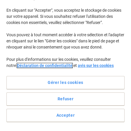
€12,69
À partir de 3 Paquets
€14,85 TVA incl.
En cliquant sur "Accepter", vous acceptez le stockage de cookies
En stock
Livraison 1-2 jours ouvrables
sur votre appareil. Si vous souhaitez refuser l'utilisation des
Quantité
cookies non essentiels, veuillez sélectionner "Refuser".
Vous pouvez à tout moment accéder à votre sélection et l'adapter
en cliquant sur le lien "Gérer les cookies" dans le pied de page et
Responsable
révoquer ainsi le consentement que vous avez donné.
Classeur à anneaux Exacompta
Iderama 30 mm Papier A4 2 Anneaux
Pour plus d'informations sur les cookies, veuillez consulter
Assortiment 10 Unités
notre
Déclaration de confidentialité
et
avis sur les cookies
Achetez Plus,
Dépensez Moins
€32,39
Paquet
Gérer les cookies
À partir de 10 Paquets
€37,90 TVA incl.
En stock
Livraison 1-2 jours ouvrables
Refuser
Quantité
Accepter
Responsable
Classeur à anneaux Exacompta Skandi