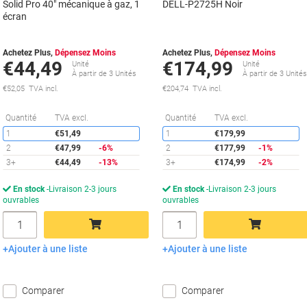
Solid Pro 40" mécanique à gaz, 1
DELL-P2725H Noir
de
écran
Achetez Plus,
Dépensez Moins
Achetez Plus,
Dépensez Moins
€44,49
€174,99
Unité
Unité
À partir de 3 Unités
À partir de 3 Unité
€52,05 TVA incl.
€204,74 TVA incl.
Économies
É
Quantité
TVA excl.
Quantité
TVA excl.
1
€51,49
1
€179,99
2
€47,99
-6%
2
€177,99
-1%
3+
€44,49
-13%
3+
€174,99
-2%
En stock
Livraison 2-3 jours
En stock
Livraison 2-3 jours
ouvrables
ouvrables
Quantité
Quantité
Ajouter à une liste
Ajouter à une liste
Ajouter au panier
Ajouter au panier
Comparer
Comparer