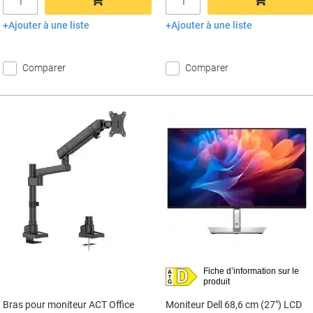
Ajouter à une liste
Ajouter à une liste
Ajouter au panier
Ajouter au panier
Comparer
Comparer
Classe d’efficacité énergétique
D
Fiche d’information sur le
A
sur
à
produit
G
une
Bras pour moniteur ACT Office
Moniteur Dell 68,6 cm (27") LCD
échelle