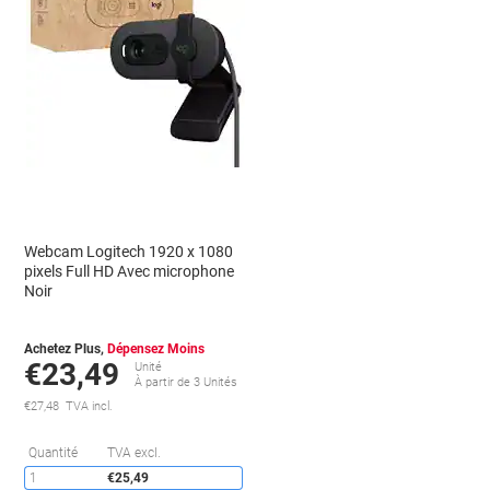
Webcam Logitech 1920 x 1080
pixels Full HD Avec microphone
Noir
Achetez Plus,
Dépensez Moins
€23,49
Unité
À partir de 3 Unités
€27,48 TVA incl.
Économies
Quantité
TVA excl.
1
€25,49