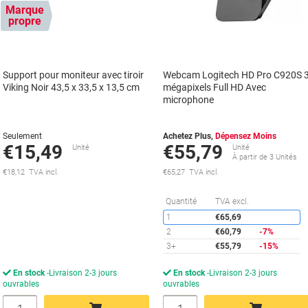
Marque
propre
Support pour moniteur avec tiroir
Webcam Logitech HD Pro C920S 
Viking Noir 43,5 x 33,5 x 13,5 cm
mégapixels Full HD Avec
microphone
Seulement
Achetez Plus,
Dépensez Moins
€15,49
€55,79
Unité
Unité
À partir de 3 Unités
€18,12 TVA incl.
€65,27 TVA incl.
É
Quantité
TVA excl.
1
€65,69
2
€60,79
-7%
3+
€55,79
-15%
En stock
Livraison 2-3 jours
En stock
Livraison 2-3 jours
ouvrables
ouvrables
Quantité
Quantité