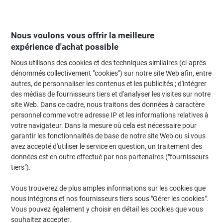
Passer
Passer
au
à
contenu
la
navigation
Nous voulons vous offrir la meilleure
expérience d'achat possible
Nous utilisons des cookies et des techniques similaires (ci-après
Page d'Accueil
Restauration & hôtellerie
Restauration et cuisine
Thé
dénommés collectivement "cookies") sur notre site Web afin, entre
autres, de personnaliser les contenus et les publicités ; d'intégrer
Thés noirs
(30)
des médias de fournisseurs tiers et d'analyser les visites sur notre
site Web. Dans ce cadre, nous traitons des données à caractère
personnel comme votre adresse IP et les informations relatives à
Filtrer par
votre navigateur. Dans la mesure où cela est nécessaire pour
garantir les fonctionnalités de base de notre site Web ou si vous
avez accepté d'utiliser le service en question, un traitement des
données est en outre effectué par nos partenaires ("fournisseurs
Thé noir Lipton Yellow Label 100 Unités
tiers").
de 3 g
Vous trouverez de plus amples informations sur les cookies que
Achetez Plus,
Dépensez Moins
nous intégrons et nos fournisseurs tiers sous "Gérer les cookies".
€8,29
Paquet
À partir de 6 Paquets
Vous pouvez également y choisir en détail les cookies que vous
€8,54 TVA incl.
souhaitez accepter.