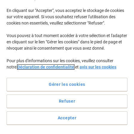
En stock
Livraison 2-3 jours ouvrables
Quantité
En cliquant sur "Accepter", vous acceptez le stockage de cookies
sur votre appareil. Si vous souhaitez refuser l'utilisation des
cookies non essentiels, veuillez sélectionner "Refuser".
Thé noir Lipton Earl Grey 25 Unités de 2
g
Vous pouvez à tout moment accéder à votre sélection et l'adapter
en cliquant sur le lien "Gérer les cookies" dans le pied de page et
Achetez Plus,
Dépensez Moins
révoquer ainsi le consentement que vous avez donné.
€6,19
Paquet
À partir de 6 Paquets
Pour plus d'informations sur les cookies, veuillez consulter
€6,38 TVA incl.
notre
Déclaration de confidentialité
et
avis sur les cookies
En stock
Livraison 2-3 jours ouvrables
Quantité
Gérer les cookies
Thé Lipton Exclusive Selection Variety
Refuser
Box Assortiment 108 unités
Achetez Plus,
Dépensez Moins
Accepter
€28,99
Paquet
À partir de 3 Paquets
€29,86 TVA incl.