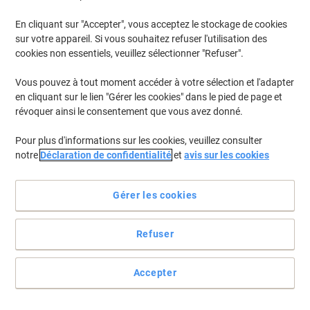
En stock
Livraison 1-2 jours ouvrables
Quantité
En cliquant sur "Accepter", vous acceptez le stockage de cookies
sur votre appareil. Si vous souhaitez refuser l'utilisation des
cookies non essentiels, veuillez sélectionner "Refuser".
Chocolat Côte d'Or Mignonette Chocolat
au lait 120 Unités de 10 g
Vous pouvez à tout moment accéder à votre sélection et l'adapter
en cliquant sur le lien "Gérer les cookies" dans le pied de page et
Achetez Plus,
Dépensez Moins
révoquer ainsi le consentement que vous avez donné.
€19,99
Paquet
À partir de 3 Paquets
Pour plus d'informations sur les cookies, veuillez consulter
€20,59 TVA incl.
notre
Déclaration de confidentialité
et
avis sur les cookies
En stock
Livraison 1-2 jours ouvrables
Quantité
Gérer les cookies
Soupe instantanée Royco Poulet
Refuser
Classique 25 Unités de 30 g
Achetez Plus,
Dépensez Moins
Accepter
€16,99
Paquet
À partir de 5 Paquets
€17,50 TVA incl.