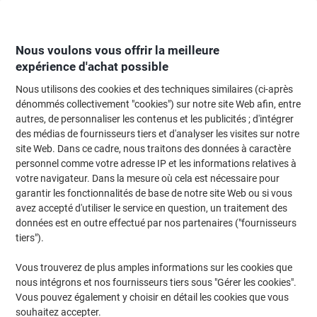
Passer
Passer
au
à
contenu
la
navigation
Nous voulons vous offrir la meilleure
expérience d'achat possible
Nous utilisons des cookies et des techniques similaires (ci-après
Page d'Accueil
Restauration & hôtellerie
Restauration et cuisine
Aliment
dénommés collectivement "cookies") sur notre site Web afin, entre
autres, de personnaliser les contenus et les publicités ; d'intégrer
Alimentations et collations
(152)
des médias de fournisseurs tiers et d'analyser les visites sur notre
Choisir une sous-catégorie
site Web. Dans ce cadre, nous traitons des données à caractère
personnel comme votre adresse IP et les informations relatives à
Filtrer par
votre navigateur. Dans la mesure où cela est nécessaire pour
garantir les fonctionnalités de base de notre site Web ou si vous
avez accepté d'utiliser le service en question, un traitement des
données est en outre effectué par nos partenaires ("fournisseurs
Biscuits Delacre Treasure Chocolat 110
tiers").
Unités de 8,38 g
Vous trouverez de plus amples informations sur les cookies que
Achetez Plus,
Dépensez Moins
nous intégrons et nos fournisseurs tiers sous "Gérer les cookies".
€29,99
Paquet
À partir de 4 Paquets
Vous pouvez également y choisir en détail les cookies que vous
€30,89 TVA incl.
souhaitez accepter.