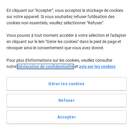
€18,99
À partir de 6 Paquets
€22,22 TVA incl.
En cliquant sur "Accepter", vous acceptez le stockage de cookies
En stock
Livraison 1-2 jours ouvrables
sur votre appareil. Si vous souhaitez refuser l'utilisation des
Quantité
cookies non essentiels, veuillez sélectionner "Refuser".
Vous pouvez à tout moment accéder à votre sélection et l'adapter
en cliquant sur le lien "Gérer les cookies" dans le pied de page et
Marque propre
révoquer ainsi le consentement que vous avez donné.
Ruban adhésif de bureau Viking Crystal
Clear Transparent 19 mm (L) x 33 m (L)
Pour plus d'informations sur les cookies, veuillez consulter
PP (Polypropylène) 6 Rouleaux
notre
Déclaration de confidentialité
et
avis sur les cookies
Achetez Plus,
Dépensez Moins
€5,19
Paquet
Gérer les cookies
À partir de 5 Paquets
€6,07 TVA incl.
En stock
Livraison 1-2 jours ouvrables
Refuser
Quantité
Accepter
Ruban adhésif Scotch Magic 810
Transparent 19 mm (L) x 33 m (L)