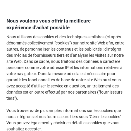
Passer
Passer
au
à
contenu
la
navigation
Nous voulons vous offrir la meilleure
expérience d'achat possible
Nous utilisons des cookies et des techniques similaires (ci-après
Page d'Accueil
Fournitures de bureau
Fournitures de bureau
Rubans adh
dénommés collectivement "cookies") sur notre site Web afin, entre
autres, de personnaliser les contenus et les publicités ; d'intégrer
Rubans adhésifs et dévidoirs
(123)
des médias de fournisseurs tiers et d'analyser les visites sur notre
Choisir une sous-catégorie
site Web. Dans ce cadre, nous traitons des données à caractère
personnel comme votre adresse IP et les informations relatives à
Filtrer par
votre navigateur. Dans la mesure où cela est nécessaire pour
garantir les fonctionnalités de base de notre site Web ou si vous
avez accepté d'utiliser le service en question, un traitement des
données est en outre effectué par nos partenaires ("fournisseurs
Pack avantage
tiers").
Ruban adhésif Scotch Scotch Magic
810 Transparent 19 mm (L) x 33 m (L)
Vous trouverez de plus amples informations sur les cookies que
Fibres Déroulement sans bruit 8
nous intégrons et nos fournisseurs tiers sous "Gérer les cookies".
Rouleaux
Vous pouvez également y choisir en détail les cookies que vous
Achetez Plus,
Dépensez Moins
souhaitez accepter.
Paquet