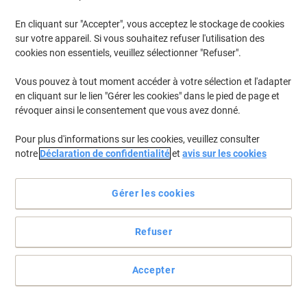
En stock
Livraison 2-3 jours ouvrables
Quantité
En cliquant sur "Accepter", vous acceptez le stockage de cookies
sur votre appareil. Si vous souhaitez refuser l'utilisation des
cookies non essentiels, veuillez sélectionner "Refuser".
Recharge pour plumeau Swiffer 18
unités
Vous pouvez à tout moment accéder à votre sélection et l'adapter
en cliquant sur le lien "Gérer les cookies" dans le pied de page et
Achetez Plus,
Dépensez Moins
révoquer ainsi le consentement que vous avez donné.
€18,59
Paquet
À partir de 4 Paquets
Pour plus d'informations sur les cookies, veuillez consulter
€21,75 TVA incl.
notre
Déclaration de confidentialité
et
avis sur les cookies
En stock
Livraison 2-3 jours ouvrables
Quantité
Gérer les cookies
Responsable
Refuser
Essuie-tout Tork Premium W1, W2
Rouleau Bleu 2 épaisseurs 0,524 m
130052 2 Rouleaux de 750 Feuilles
Accepter
Achetez Plus,
Dépensez Moins
Paquet