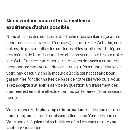
Passer
Passer
au
à
contenu
la
navigation
Nous voulons vous offrir la meilleure
expérience d'achat possible
Nous utilisons des cookies et des techniques similaires (ci-après
Page d'Accueil
Entretien & hygiène
Entretien et hygiène
Accessoires de
dénommés collectivement "cookies") sur notre site Web afin, entre
autres, de personnaliser les contenus et les publicités ; d'intégrer
Accessoires de nettoyage
(385)
des médias de fournisseurs tiers et d'analyser les visites sur notre
Choisir une sous-catégorie
site Web. Dans ce cadre, nous traitons des données à caractère
personnel comme votre adresse IP et les informations relatives à
Filtrer par
votre navigateur. Dans la mesure où cela est nécessaire pour
garantir les fonctionnalités de base de notre site Web ou si vous
avez accepté d'utiliser le service en question, un traitement des
données est en outre effectué par nos partenaires ("fournisseurs
Éponges à gratter BETRA Extra Strong
tiers").
Assortiment 10 Unités
Vous trouverez de plus amples informations sur les cookies que
Achetez Plus,
Dépensez Moins
nous intégrons et nos fournisseurs tiers sous "Gérer les cookies".
€1,89
Paquet
À partir de 2 Paquets
Vous pouvez également y choisir en détail les cookies que vous
€2,21 TVA incl.
souhaitez accepter.