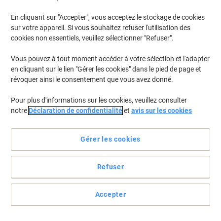
Anglais, Français, Néerlandais Bleu
0,216,1256,06,6,0
En cliquant sur "Accepter", vous acceptez le stockage de cookies
Achetez Plus,
Dépensez Moins
sur votre appareil. Si vous souhaitez refuser l'utilisation des
€5,19
Unité
cookies non essentiels, veuillez sélectionner "Refuser".
À partir de 5 Unités
€6,07 TVA incl.
Vous pouvez à tout moment accéder à votre sélection et l'adapter
En stock
Livraison 2-3 jours ouvrables
en cliquant sur le lien "Gérer les cookies" dans le pied de page et
Quantité
révoquer ainsi le consentement que vous avez donné.
Pour plus d'informations sur les cookies, veuillez consulter
Responsable
notre
Déclaration de confidentialité
et
avis sur les cookies
Déstockage ! Tout doit partir !
Agenda Brepols Saturnus Lima 2027
Gérer les cookies
Spécial 1 Jour par page Allemand,
Anglais, Français, Néerlandais Noir
0,216,1256,01,6,0
Refuser
Achetez Plus,
Dépensez Moins
€5,19
Unité
À partir de 5 Unités
€6,07 TVA incl.
Accepter
En stock
Livraison 2-3 jours ouvrables
Quantité