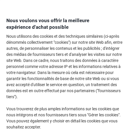
Passer
Passer
au
à
contenu
la
navigation
Nous voulons vous offrir la meilleure
expérience d'achat possible
Nous utilisons des cookies et des techniques similaires (ci-après
Page d'Accueil
Fournitures de bureau
Fournitures de bureau
Agendas, c
dénommés collectivement "cookies") sur notre site Web afin, entre
autres, de personnaliser les contenus et les publicités ; d'intégrer
Agendas
(43)
des médias de fournisseurs tiers et d'analyser les visites sur notre
site Web. Dans ce cadre, nous traitons des données à caractère
personnel comme votre adresse IP et les informations relatives à
Filtrer par
votre navigateur. Dans la mesure où cela est nécessaire pour
Pas besoin de pile ou de licence avec le traditionnel agenda de
garantir les fonctionnalités de base de notre site Web ou si vous
bureau qui continue à tenir le haut du pavé et ce malgré
l'avènement de l'ère numérique. Simple à utiliser, efficace et
avez accepté d'utiliser le service en question, un traitement des
pratique, l'agenda professionnel est un accessoire indispensable
données est en outre effectué par nos partenaires ("fournisseurs
dont aucune entreprise ne devrait se passer.
tiers").
Vous trouverez de plus amples informations sur les cookies que
Responsable
nous intégrons et nos fournisseurs tiers sous "Gérer les cookies".
Vous pouvez également y choisir en détail les cookies que vous
Agenda Brepols Saturnus Luxe Lima
souhaitez accepter.
2027 Spécial 1 Jour par page Allemand,