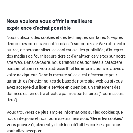
Passer
Passer
au
à
contenu
la
navigation
Nous voulons vous offrir la meilleure
expérience d'achat possible
Nous utilisons des cookies et des techniques similaires (ci-après
Page d'Accueil
Fournitures de bureau
Fournitures de bureau
Post-it et
dénommés collectivement "cookies") sur notre site Web afin, entre
autres, de personnaliser les contenus et les publicités ; d'intégrer
Notes adhésives
(159)
des médias de fournisseurs tiers et d'analyser les visites sur notre
site Web. Dans ce cadre, nous traitons des données à caractère
personnel comme votre adresse IP et les informations relatives à
Filtrer par
votre navigateur. Dans la mesure où cela est nécessaire pour
garantir les fonctionnalités de base de notre site Web ou si vous
avez accepté d'utiliser le service en question, un traitement des
données est en outre effectué par nos partenaires ("fournisseurs
Pack avantage
Responsable
tiers").
Notes Post-it 76 x 76 mm Jaune canari
100 Feuilles Pack économique 5 + 1
Vous trouverez de plus amples informations sur les cookies que
GRATUIT
nous intégrons et nos fournisseurs tiers sous "Gérer les cookies".
Vous pouvez également y choisir en détail les cookies que vous
Achetez Plus,
Dépensez Moins
souhaitez accepter.
Paquet