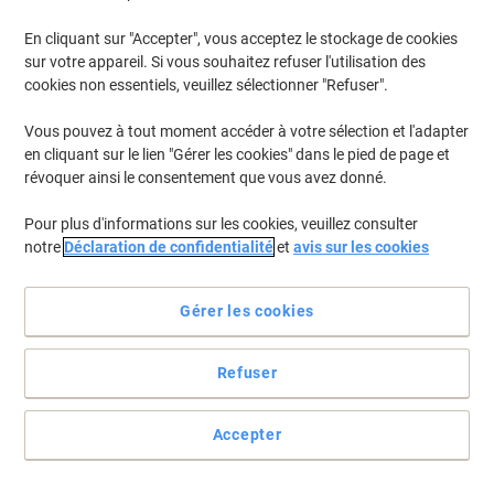
€7,49
À partir de 6 Paquets
€8,76 TVA incl.
En cliquant sur "Accepter", vous acceptez le stockage de cookies
En stock
Livraison 2-3 jours ouvrables
sur votre appareil. Si vous souhaitez refuser l'utilisation des
Quantité
cookies non essentiels, veuillez sélectionner "Refuser".
Vous pouvez à tout moment accéder à votre sélection et l'adapter
en cliquant sur le lien "Gérer les cookies" dans le pied de page et
Marque propre
Responsable
révoquer ainsi le consentement que vous avez donné.
Notes adhésives Viking Jaune 76 x 76
mm 12 Blocs de 100 Feuilles
Pour plus d'informations sur les cookies, veuillez consulter
notre
Déclaration de confidentialité
et
avis sur les cookies
Achetez Plus,
Dépensez Moins
€7,29
Paquet
À partir de 5 Paquets
€8,53 TVA incl.
Gérer les cookies
En stock
Livraison 2-3 jours ouvrables
Quantité
Refuser
Accepter
Responsable
Notes Super Sticky Post-it Carnival 76 x
76 mm Assortiment Carré 6 Blocs de 90