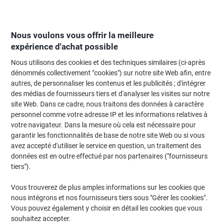
Passer
Passer
au
à
contenu
la
navigation
Nous voulons vous offrir la meilleure
expérience d'achat possible
Nous utilisons des cookies et des techniques similaires (ci-après
Page d'Accueil
Restauration & hôtellerie
Restauration et cuisine
Café
dénommés collectivement "cookies") sur notre site Web afin, entre
autres, de personnaliser les contenus et les publicités ; d'intégrer
Café instantané
(5)
des médias de fournisseurs tiers et d'analyser les visites sur notre
site Web. Dans ce cadre, nous traitons des données à caractère
personnel comme votre adresse IP et les informations relatives à
Filtrer par
votre navigateur. Dans la mesure où cela est nécessaire pour
garantir les fonctionnalités de base de notre site Web ou si vous
avez accepté d'utiliser le service en question, un traitement des
données est en outre effectué par nos partenaires ("fournisseurs
Café instantané Douwe Egberts Classic
tiers").
300 g
Vous trouverez de plus amples informations sur les cookies que
Achetez Plus,
Dépensez Moins
nous intégrons et nos fournisseurs tiers sous "Gérer les cookies".
€22,49
Unité
À partir de 6 Unités
Vous pouvez également y choisir en détail les cookies que vous
€23,16 TVA incl.
souhaitez accepter.