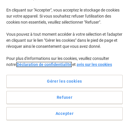
En stock
Livraison 1-2 jours ouvrables
Quantité
En cliquant sur "Accepter", vous acceptez le stockage de cookies
sur votre appareil. Si vous souhaitez refuser l'utilisation des
cookies non essentiels, veuillez sélectionner "Refuser".
Café instantané Starbucks Premium
Cappuccino Instantané Sachets 40
Vous pouvez à tout moment accéder à votre sélection et l'adapter
unités de 18 g
en cliquant sur le lien "Gérer les cookies" dans le pied de page et
révoquer ainsi le consentement que vous avez donné.
Achetez Plus,
Dépensez Moins
€30,99
Paquet
Pour plus d'informations sur les cookies, veuillez consulter
À partir de 3 Paquets
notre
Déclaration de confidentialité
€31,92 TVA incl.
et
avis sur les cookies
En stock
Livraison 1-2 jours ouvrables
Quantité
Gérer les cookies
Refuser
Café instantané Nescafé Instantané
Moyen, Fort 500 g
Accepter
Achetez Plus,
Dépensez Moins
€35,99
Unité
À partir de 3 Unités
€37,07 TVA incl.