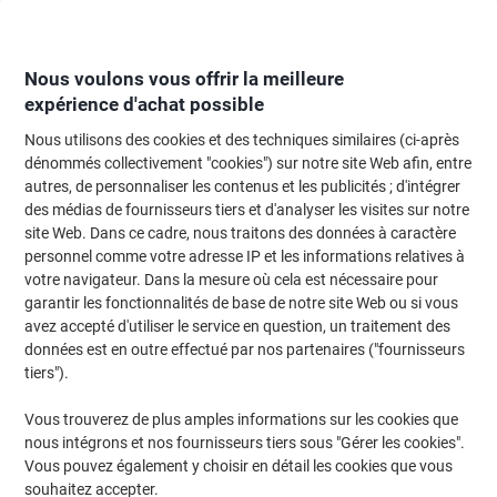
Passer
Passer
au
à
contenu
la
navigation
Nous voulons vous offrir la meilleure
expérience d'achat possible
Nous utilisons des cookies et des techniques similaires (ci-après
Page d'Accueil
Entretien & hygiène
Entretien et hygiène
Produits d'entr
dénommés collectivement "cookies") sur notre site Web afin, entre
autres, de personnaliser les contenus et les publicités ; d'intégrer
Produits d'entretien et détérgents
(149)
des médias de fournisseurs tiers et d'analyser les visites sur notre
Choisir une sous-catégorie
site Web. Dans ce cadre, nous traitons des données à caractère
personnel comme votre adresse IP et les informations relatives à
Filtrer par
votre navigateur. Dans la mesure où cela est nécessaire pour
garantir les fonctionnalités de base de notre site Web ou si vous
avez accepté d'utiliser le service en question, un traitement des
données est en outre effectué par nos partenaires ("fournisseurs
1
+
1
gratuit
Responsable
tiers").
Tablettes pour lave-vaisselle Sun Classic
100 unités
Vous trouverez de plus amples informations sur les cookies que
nous intégrons et nos fournisseurs tiers sous "Gérer les cookies".
Seulement
Vous pouvez également y choisir en détail les cookies que vous
€20,59
Paquet
souhaitez accepter.