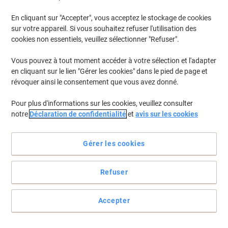
€24,09 TVA incl.
En stock
Livraison 1-2 jours ouvrables
En cliquant sur "Accepter", vous acceptez le stockage de cookies
sur votre appareil. Si vous souhaitez refuser l'utilisation des
Quantité
cookies non essentiels, veuillez sélectionner "Refuser".
Vous pouvez à tout moment accéder à votre sélection et l'adapter
Nettoyant pour WC WC-EEND Ocean
en cliquant sur le lien "Gérer les cookies" dans le pied de page et
Fresh 3 Unités de 750 ml
révoquer ainsi le consentement que vous avez donné.
Achetez Plus,
Dépensez Moins
Pour plus d'informations sur les cookies, veuillez consulter
€10,99
Paquet
À partir de 5 Paquets
notre
Déclaration de confidentialité
et
avis sur les cookies
€12,86 TVA incl.
En stock
Livraison 1-2 jours ouvrables
Quantité
Gérer les cookies
Refuser
Nouveau
Liquide de rinçage Dreft Original 5 L
Accepter
Achetez Plus,
Dépensez Moins
€23,79
Unité