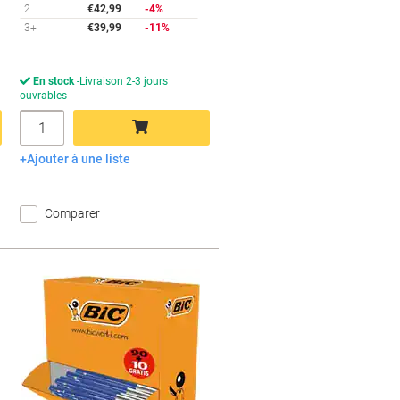
2
€42,99
-4%
3+
€39,99
-11%
En stock
Livraison 2-3 jours
ouvrables
Quantité
Ajouter à une liste
Ajouter au panier
Comparer