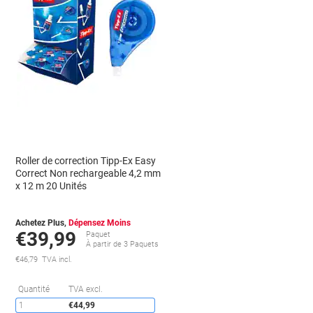
Roller de correction Tipp-Ex Easy
Correct Non rechargeable 4,2 mm
x 12 m 20 Unités
Achetez Plus,
Dépensez Moins
€39,99
Paquet
À partir de 3 Paquets
€46,79 TVA incl.
conomies
Économies
Quantité
TVA excl.
1
€44,99