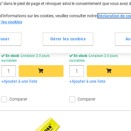
€18,99
€3,49
Paquet
Unité
s" dans le pied de page et révoquer ainsi le consentement que vous avez 
À partir de 3 Paquets
À partir de 10 Unités
€22,22 TVA incl.
€4,08 TVA incl.
d'informations sur les cookies, veuillez consulter notre
Déclaration de con
r les cookies
Économies
É
Quantité
TVA excl.
Quantité
TVA excl.
1
€21,99
1-4
€4,49
2
€20,49
-6%
5-9
€3,99
-11%
fuser
Gérer les cookies
Ac
3+
€18,99
-13%
10+
€3,49
-22%
En stock
Livraison 2-3 jours
En stock
Livraison 2-3 jours
ouvrables
ouvrables
Quantité
Quantité
Ajouter à une liste
Ajouter à une liste
Ajouter au panier
Ajouter au panier
Comparer
Comparer