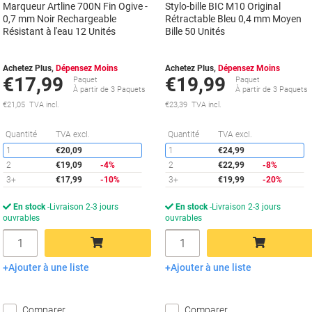
Marqueur Artline 700N Fin Ogive -
Stylo-bille BIC M10 Original
0,7 mm Noir Rechargeable
Rétractable Bleu 0,4 mm Moyen
Résistant à l'eau 12 Unités
Bille 50 Unités
Achetez Plus,
Dépensez Moins
Achetez Plus,
Dépensez Moins
€17,99
€19,99
Paquet
Paquet
À partir de 3 Paquets
À partir de 3 Paquets
€21,05 TVA incl.
€23,39 TVA incl.
Économies
É
Quantité
TVA excl.
Quantité
TVA excl.
1
€20,09
1
€24,99
2
€19,09
-4%
2
€22,99
-8%
3+
€17,99
-10%
3+
€19,99
-20%
En stock
Livraison 2-3 jours
En stock
Livraison 2-3 jours
ouvrables
ouvrables
Quantité
Quantité
Ajouter à une liste
Ajouter à une liste
Ajouter au panier
Ajouter au panier
Comparer
Comparer