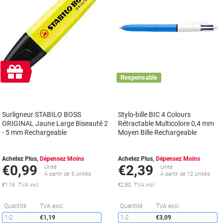
Cadeau
gratuit
Responsable
Surligneur STABILO BOSS
Stylo-bille BIC 4 Colours
ORIGINAL Jaune Large Biseauté 2
Rétractable Multicolore 0,4 mm
- 5 mm Rechargeable
Moyen Bille Rechargeable
Achetez Plus,
Dépensez Moins
Achetez Plus,
Dépensez Moins
€0,99
€2,39
Unité
Unité
À partir de 5 Unités
À partir de 12 Unités
€1,16 TVA incl.
€2,80 TVA incl.
Économies
É
Quantité
TVA excl.
Quantité
TVA excl.
1-2
€1,19
1-2
€3,09