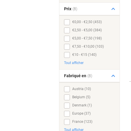
Prix
(8)
€0,00 - €2,50 (453)
€2,50 - €5,00 (384)
€5,00 - €7,50 (198)
€7,50 - €10,00 (103)
€10 - €15 (140)
Tout afficher
Fabriqué en
(8)
Austria (10)
Belgium (5)
Denmark (1)
Europe (37)
France (123)
Tout afficher