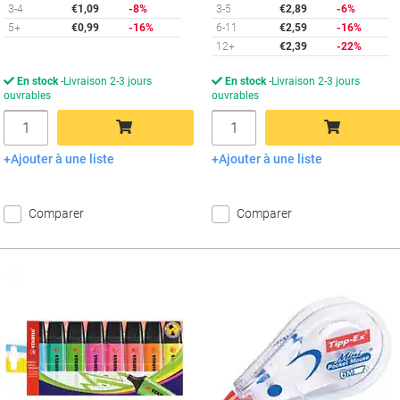
3-4
€1,09
-8%
3-5
€2,89
-6%
5+
€0,99
-16%
6-11
€2,59
-16%
12+
€2,39
-22%
En stock
Livraison 2-3 jours
En stock
Livraison 2-3 jours
ouvrables
ouvrables
Quantité
Quantité
Ajouter à une liste
Ajouter à une liste
Ajouter au panier
Ajouter au panier
Comparer
Comparer