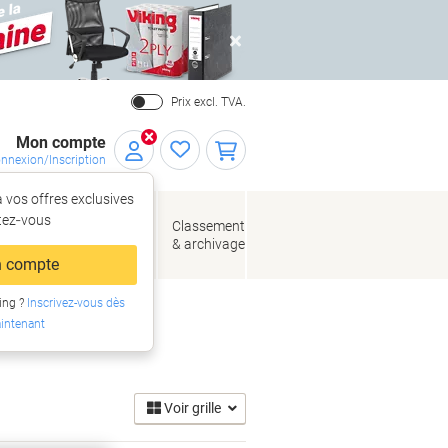
Close
Prix excl. TVA.
Mon compte
nnexion/Inscription
 vos offres exclusives
r,
tez‑vous
loppes
Fournitures
Classement
de bureau
& archivage
llage
 compte
ing ?
Inscrivez-vous dès
intenant
Voir grille