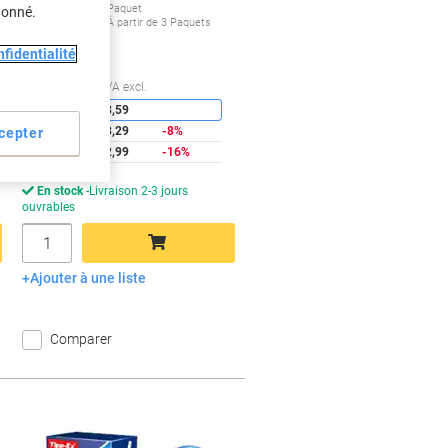
€2,99
Paquet
donné.
À partir de 3 Paquets
€3,50 TVA incl.
fidentialité
conomies
Économies
Quantité
TVA excl.
1
€3,59
2
€3,29
-8%
cepter
3+
€2,99
-16%
En stock
Livraison 2-3 jours
ouvrables
Quantité
Ajouter à une liste
Ajouter au panier
Comparer