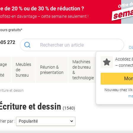
e de 20 % ou de 30 % de réduction ?
ofitez-en davantage – cette semaine seulement !
tours gratuits*
605 272
Co
Accédez à
Machines
Papie
lage
Meubles
Encres
– connec
Réunion &
de bureau
enve
de
&
présentation
&
&
ité
bureau
toner
technologie
emba
Mon
Nouveau chez Vik
riture et dessin
ma
Écriture et dessin
(1540)
rier par :