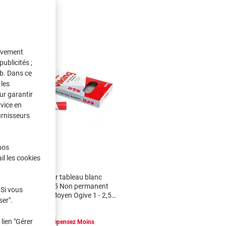
tivement
ublicités ;
eb. Dans ce
les
ur garantir
rvice en
urnisseurs
Marque
propre
nos
il les cookies
Marqueur pour tableau blanc
Viking WBM2,5 Non permanent
 Si vous
Assortiment Moyen Ogive 1 - 2,5
ser".
mm 4 Unités
lien "Gérer
Achetez Plus,
Dépensez Moins