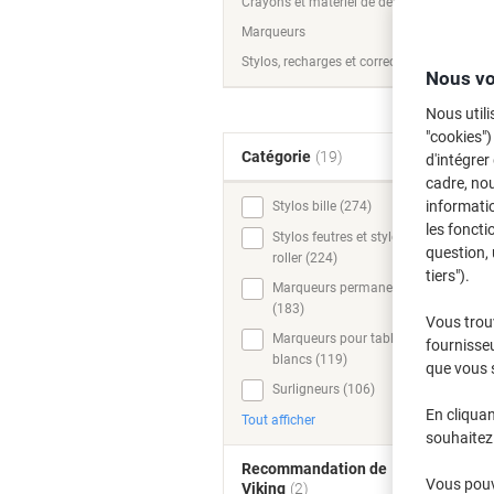
Crayons et matériel de dessin
Marqueurs
Stylos, recharges et corrections
Nous vo
Nous utili
"cookies")
Catégorie
(19)
d'intégrer
cadre, no
informatio
Stylos bille (274)
les foncti
Stylos feutres et stylos
question, 
roller (224)
tiers").
Marqueurs permanents
(183)
Vous trou
Marqueurs pour tableaux
fournisseu
blancs (119)
que vous 
Surligneurs (106)
En cliquan
Tout afficher
souhaitez 
Recommandation de
Vous pouve
Viking
(2)