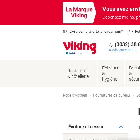
Passer
Passer
Vous avez envi
au
à
contenu
la
Dépensez moins, pr
navigation
Livraison gratuite le lendemain*
Re
(0032) 38 
Assistance client
Entretien
Brico
Restauration
&
&
& hôtellerie
hygiène
sécur
Page d'Accueil
Fournitures de bureau
Éc
Écriture et dessin
T