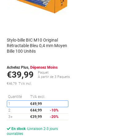
Stylo-bille BIC M10 Original
Rétractable Bleu 0,4 mm Moyen
Bille 100 Unités
Achetez Plus,
Dépensez Moins
€39,99
Paquet
À partir de 3 Paquets
€46,79 TVA incl.
conomies
Économies
Quantité
TVA excl.
1
€49,99
2
€44,99
-10%
3+
€39,99
-20%
En stock
Livraison 2-3 jours
ouvrables