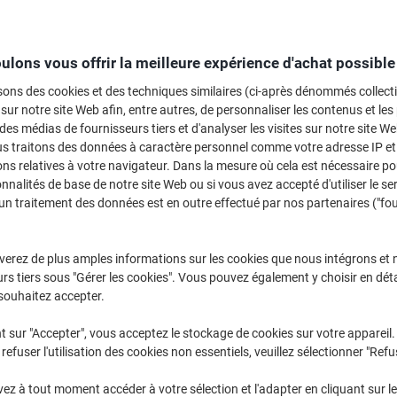
ulons vous offrir la meilleure expérience d'achat possible
sons des cookies et des techniques similaires (ci-après dénommés collec
 sur notre site Web afin, entre autres, de personnaliser les contenus et les p
 des médias de fournisseurs tiers et d'analyser les visites sur notre site W
us traitons des données à caractère personnel comme votre adresse IP et 
ns relatives à votre navigateur. Dans la mesure où cela est nécessaire po
onnalités de base de notre site Web ou si vous avez accepté d'utiliser le se
un traitement des données est en outre effectué par nos partenaires ("fo
verez de plus amples informations sur les cookies que nous intégrons et 
rs tiers sous "Gérer les cookies". Vous pouvez également y choisir en déta
souhaitez accepter.
Marqueur permanent Artline 70N
Roller de correction Tipp-Ex Easy
Moyen Ogive - 1,5 mm Noir
Correct Non rechargeable 4,2 mm
t sur "Accepter", vous acceptez le stockage de cookies sur votre appareil.
Rechargeable Résistant à l'eau 12
x 12 m
refuser l'utilisation des cookies non essentiels, veuillez sélectionner "Refu
Unités
z à tout moment accéder à votre sélection et l'adapter en cliquant sur le 
Achetez Plus,
Dépensez Moins
Achetez Plus,
Dépensez Moins