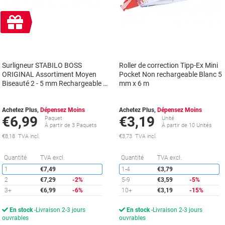
Cadeau
gratuit
Surligneur STABILO BOSS
Roller de correction Tipp-Ex Mini
ORIGINAL Assortiment Moyen
Pocket Non rechargeable Blanc 5
Biseauté 2 - 5 mm Rechargeable 8
mm x 6 m
Unités
Achetez Plus,
Dépensez Moins
Achetez Plus,
Dépensez Moins
€6,99
€3,19
Paquet
Unité
À partir de 3 Paquets
À partir de 10 Unités
€8,18 TVA incl.
€3,73 TVA incl.
Économies
É
Quantité
TVA excl.
Quantité
TVA excl.
1
€7,49
1-4
€3,79
2
€7,29
-2%
5-9
€3,59
-5%
3+
€6,99
-6%
10+
€3,19
-15%
En stock
Livraison 2-3 jours
En stock
Livraison 2-3 jours
ouvrables
ouvrables