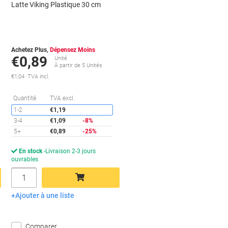
Latte Viking Plastique 30 cm
Achetez Plus,
Dépensez Moins
€0,89
Unité
À partir de 5 Unités
€1,04 TVA incl.
conomies
Économies
Quantité
TVA excl.
1-2
€1,19
3-4
€1,09
-8%
5+
€0,89
-25%
En stock
Livraison 2-3 jours
ouvrables
Quantité
Ajouter à une liste
Ajouter au panier
Comparer