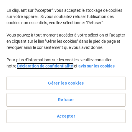
€5,79
€6,77 TVA incl.
En cliquant sur "Accepter", vous acceptez le stockage de cookies
En stock
Livraison 2-3 jours ouvrables
sur votre appareil. Si vous souhaitez refuser l'utilisation des
Quantité
cookies non essentiels, veuillez sélectionner "Refuser".
Vous pouvez à tout moment accéder à votre sélection et l'adapter
en cliquant sur le lien "Gérer les cookies" dans le pied de page et
Touillette Papstar 878848 Crème 1000
révoquer ainsi le consentement que vous avez donné.
unités
Pour plus d'informations sur les cookies, veuillez consulter
Achetez Plus,
Dépensez Moins
€4,19
Paquet
notre
Déclaration de confidentialité
et
avis sur les cookies
À partir de 5 Paquets
€4,90 TVA incl.
En stock
Livraison 2-3 jours ouvrables
Gérer les cookies
Quantité
Refuser
Gobelets jetables PAPSTAR Jetables
Carton, PE (Polyéthylène) 180 ml Brun
Accepter
100 unités
Achetez Plus,
Dépensez Moins