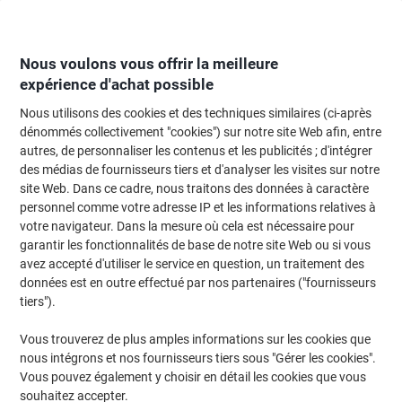
Passer
Passer
au
à
contenu
la
navigation
Nous voulons vous offrir la meilleure
expérience d'achat possible
Nous utilisons des cookies et des techniques similaires (ci-après
Page d'Accueil
Restauration & hôtellerie
Restauration et cuisine
Vaissel
dénommés collectivement "cookies") sur notre site Web afin, entre
autres, de personnaliser les contenus et les publicités ; d'intégrer
Vaisselle
(142)
des médias de fournisseurs tiers et d'analyser les visites sur notre
Choisir une sous-catégorie
site Web. Dans ce cadre, nous traitons des données à caractère
personnel comme votre adresse IP et les informations relatives à
Filtrer par
votre navigateur. Dans la mesure où cela est nécessaire pour
garantir les fonctionnalités de base de notre site Web ou si vous
avez accepté d'utiliser le service en question, un traitement des
données est en outre effectué par nos partenaires ("fournisseurs
-20%
tiers").
Gobelets jetables PAPSTAR Jetables
Carton 200 ml 80 mm Assortiment 50
Vous trouverez de plus amples informations sur les cookies que
unités
nous intégrons et nos fournisseurs tiers sous "Gérer les cookies".
Vous pouvez également y choisir en détail les cookies que vous
Promo
souhaitez accepter.
Paquet