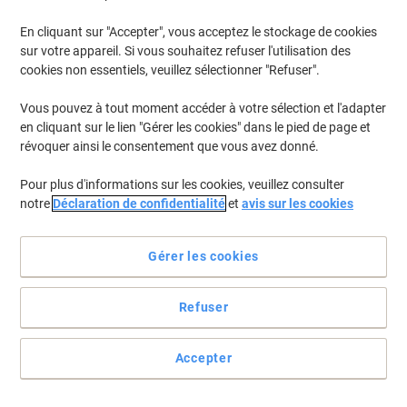
En stock
Livraison 1-2 jours ouvrables
Quantité
En cliquant sur "Accepter", vous acceptez le stockage de cookies
sur votre appareil. Si vous souhaitez refuser l'utilisation des
cookies non essentiels, veuillez sélectionner "Refuser".
Bac de classement Viso SPACY4B Bleu
10 l 21,5 x 33,5 x 15 cm
Vous pouvez à tout moment accéder à votre sélection et l'adapter
en cliquant sur le lien "Gérer les cookies" dans le pied de page et
Achetez Plus,
Dépensez Moins
révoquer ainsi le consentement que vous avez donné.
€6,19
Unité
À partir de 10 Unités
Pour plus d'informations sur les cookies, veuillez consulter
€7,24 TVA incl.
notre
Déclaration de confidentialité
et
avis sur les cookies
En stock
Livraison 1-2 jours ouvrables
Quantité
Gérer les cookies
Bac de classement Viso SPACY2R
Refuser
Rouge 1 l 10,1 x 15,7 x 7 cm
Achetez Plus,
Dépensez Moins
Accepter
€1,99
Unité
À partir de 10 Unités
€2,33 TVA incl.