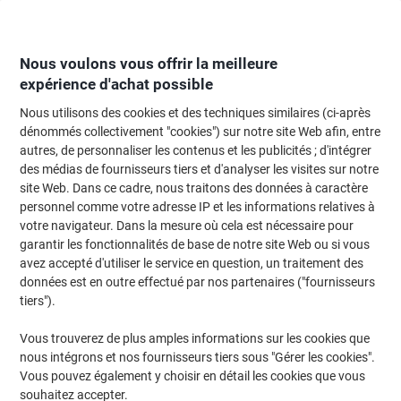
Passer
Passer
au
à
contenu
la
navigation
Nous voulons vous offrir la meilleure
expérience d'achat possible
Nous utilisons des cookies et des techniques similaires (ci-après
Page d'Accueil
Classement et archivage
Archivage et classement
Systè
dénommés collectivement "cookies") sur notre site Web afin, entre
autres, de personnaliser les contenus et les publicités ; d'intégrer
Bacs de stockage
(9)
des médias de fournisseurs tiers et d'analyser les visites sur notre
site Web. Dans ce cadre, nous traitons des données à caractère
personnel comme votre adresse IP et les informations relatives à
Filtrer par
votre navigateur. Dans la mesure où cela est nécessaire pour
garantir les fonctionnalités de base de notre site Web ou si vous
avez accepté d'utiliser le service en question, un traitement des
données est en outre effectué par nos partenaires ("fournisseurs
Bac de rangement Viso Bleu 4 l 15 x 23,5
tiers").
x 12,6 cm
Vous trouverez de plus amples informations sur les cookies que
Achetez Plus,
Dépensez Moins
nous intégrons et nos fournisseurs tiers sous "Gérer les cookies".
€2,99
Unité
À partir de 10 Unités
Vous pouvez également y choisir en détail les cookies que vous
€3,50 TVA incl.
souhaitez accepter.