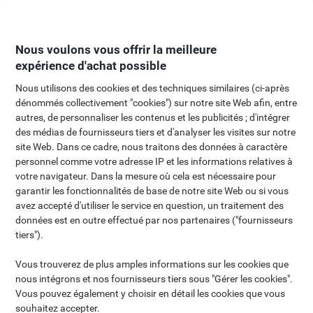
Passer
Passer
au
à
contenu
la
Nous voulons vous offrir la meilleure
navigation
expérience d'achat possible
Nous utilisons des cookies et des techniques similaires (ci-après
dénommés collectivement "cookies") sur notre site Web afin, entre
Guide d'achats
autres, de personnaliser les contenus et les publicités ; d'intégrer
des médias de fournisseurs tiers et d'analyser les visites sur notre
Besoin d'un peu d'aide pour choisir le bon produit?
site Web. Dans ce cadre, nous traitons des données à caractère
Retrouvez tous les conseils dont vous avez besoin
personnel comme votre adresse IP et les informations relatives à
dans nos guides d'achat.
votre navigateur. Dans la mesure où cela est nécessaire pour
garantir les fonctionnalités de base de notre site Web ou si vous
avez accepté d'utiliser le service en question, un traitement des
données est en outre effectué par nos partenaires ("fournisseurs
tiers").
Vous trouverez de plus amples informations sur les cookies que
nous intégrons et nos fournisseurs tiers sous "Gérer les cookies".
Vous pouvez également y choisir en détail les cookies que vous
souhaitez accepter.