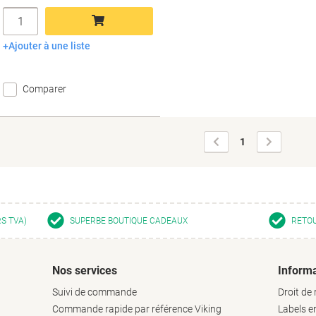
Quantité
Ajouter à une liste
Ajouter au panier
Comparer
Page
Page
1
précédente
suivante
RS TVA)
SUPERBE BOUTIQUE CADEAUX
RETOU
Nos services
Informa
Suivi de commande
Droit de 
Commande rapide par référence Viking
Labels 