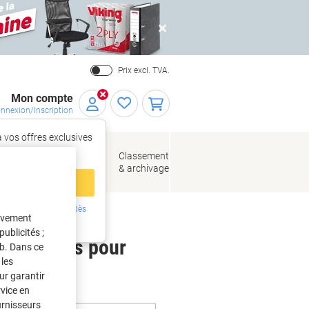
Close
Prix excl. TVA.
Mon compte
nnexion/Inscription
 vos offres exclusives
r,
tez‑vous
loppes
Fournitures
Classement
de bureau
& archivage
llage
 compte
ing ?
Inscrivez-vous dès
tivement
intenant
ublicités ;
 étiquettes pour
eb. Dans ce
les
ur garantir
rvice en
urnisseurs