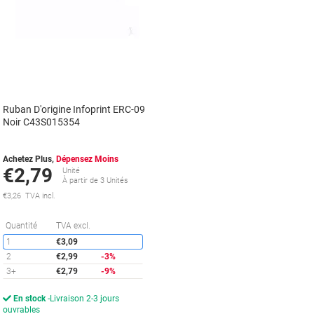
Ruban D'origine Infoprint ERC-09
Noir C43S015354
Achetez Plus,
Dépensez Moins
€2,79
Unité
À partir de 3 Unités
€3,26 TVA incl.
Économies
Quantité
TVA excl.
1
€3,09
2
€2,99
-3%
3+
€2,79
-9%
En stock
Livraison 2-3 jours
ouvrables