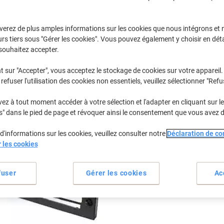
Sélectionner la marque, la gamme et le modèle
verez de plus amples informations sur les cookies que nous intégrons et 
rs tiers sous "Gérer les cookies". Vous pouvez également y choisir en déta
None
Brandt 2791
souhaitez accepter.
t sur "Accepter", vous acceptez le stockage de cookies sur votre appareil.
refuser l'utilisation des cookies non essentiels, veuillez sélectionner "Refu
/ou les cartouches précédemment achetées
Se connecter
z à tout moment accéder à votre sélection et l'adapter en cliquant sur le 
Brandt 2791 Journal Cartouches Jet 
s" dans le pied de page et révoquer ainsi le consentement que vous avez 
d'informations sur les cookies, veuillez consulter notre
Déclaration de con
rier par :
r les cookies
fuser
Gérer les cookies
Ac