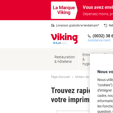
Passer
Passer
Vous avez envi
au
à
contenu
la
Dépensez moins, pr
navigation
Livraison gratuite le lendemain*
Re
(0032) 38 
Assistance client
Entretien
Brico
Restauration
&
&
& hôtellerie
hygiène
sécur
Nous vo
Page d'Accueil
Moteur de recherche d'encre
Nous utili
"cookies")
Trouvez rapidement l
d'intégrer
cadre, no
votre imprimante.
informatio
les foncti
question, 