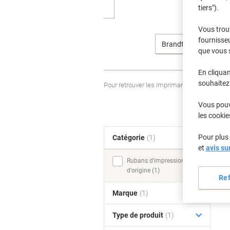
tiers").
Vous trou
fournisseu
Brandt
que vous 
En cliquan
souhaitez 
Pour retrouver les imprimantes listées et
Vous pouve
les cookie
Pour plus 
Catégorie
(1)
T
et
avis su
Rubans d'impression,
d'origine (1)
Re
Marque
(1)
Type de produit
(1)