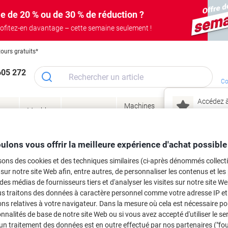
e de 20 % ou de 30 % de réduction ?
ofitez-en davantage – cette semaine seulement !
tours gratuits*
605 272
Co
Accédez à
Machines
Papie
lage
Meubles
Encres
– connec
Réunion &
de bureau
enve
de
&
présentation
&
&
ité
bureau
toner
technologie
emba
Mon
ulons vous offrir la meilleure expérience d'achat possible
Nouveau chez Vik
 et toner
sons des cookies et des techniques similaires (ci-après dénommés collec
ma
 sur notre site Web afin, entre autres, de personnaliser les contenus et les p
es cartouches d'encre, toners ou les
 des médias de fournisseurs tiers et d'analyser les visites sur notre site W
us traitons des données à caractère personnel comme votre adresse IP et 
ns relatives à votre navigateur. Dans la mesure où cela est nécessaire po
onnalités de base de notre site Web ou si vous avez accepté d'utiliser le se
un traitement des données est en outre effectué par nos partenaires ("fo