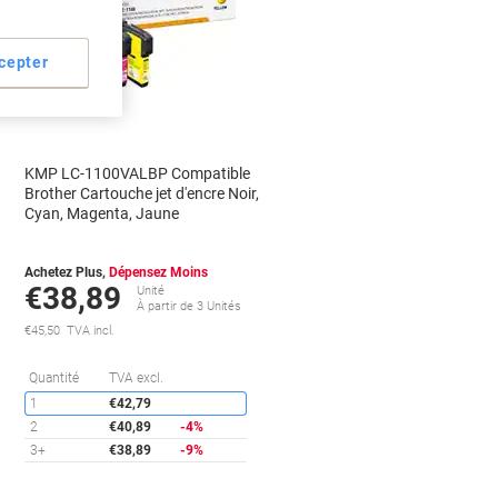
cepter
KMP LC-1100VALBP Compatible
Brother Cartouche jet d'encre Noir,
Cyan, Magenta, Jaune
Achetez Plus,
Dépensez Moins
€38,89
Unité
À partir de 3 Unités
€45,50 TVA incl.
conomies
Économies
Quantité
TVA excl.
1
€42,79
2
€40,89
-4%
3+
€38,89
-9%