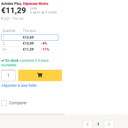
Achetez Plus,
Dépensez Moins
€11,29
Unité
À partir de 3 Unités
€13,21 TVA incl.
Économies
Quantité
TVA excl.
1
€12,69
2
€12,09
-4%
3+
€11,29
-11%
En stock
Livraison 2-3 jours
ouvrables
Quantité
Ajouter à une liste
Ajouter au panier
Comparer
Page
Page
1