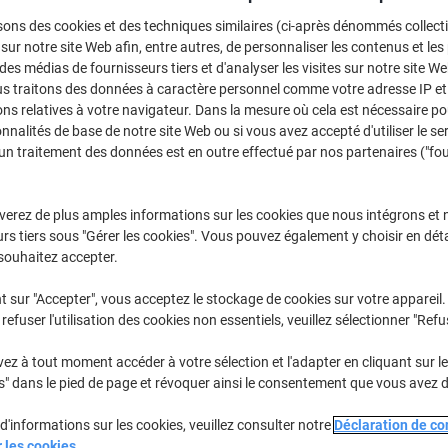
Sélectionner la marque, la gamme et le modèle
sons des cookies et des techniques similaires (ci-après dénommés collec
 sur notre site Web afin, entre autres, de personnaliser les contenus et les p
 des médias de fournisseurs tiers et d'analyser les visites sur notre site W
DCP
Brother DC
us traitons des données à caractère personnel comme votre adresse IP et 
ns relatives à votre navigateur. Dans la mesure où cela est nécessaire po
onnalités de base de notre site Web ou si vous avez accepté d'utiliser le se
un traitement des données est en outre effectué par nos partenaires ("fo
/ou les cartouches précédemment achetées
Se connecter
Brother DCP-585 C Cartouches Jet En
verez de plus amples informations sur les cookies que nous intégrons et 
rs tiers sous "Gérer les cookies". Vous pouvez également y choisir en déta
souhaitez accepter.
rier par :
t sur "Accepter", vous acceptez le stockage de cookies sur votre appareil.
refuser l'utilisation des cookies non essentiels, veuillez sélectionner "Refu
z à tout moment accéder à votre sélection et l'adapter en cliquant sur le 
s" dans le pied de page et révoquer ainsi le consentement que vous avez 
d'informations sur les cookies, veuillez consulter notre
Déclaration de con
r les cookies