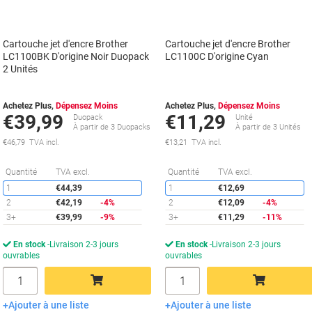
Cartouche jet d'encre Brother
Cartouche jet d'encre Brother
LC1100BK D'origine Noir Duopack
LC1100C D'origine Cyan
2 Unités
Achetez Plus,
Dépensez Moins
Achetez Plus,
Dépensez Moins
€39,99
€11,29
Duopack
Unité
À partir de 3 Duopacks
À partir de 3 Unités
€46,79 TVA incl.
€13,21 TVA incl.
Économies
É
Quantité
TVA excl.
Quantité
TVA excl.
1
€44,39
1
€12,69
2
€42,19
-4%
2
€12,09
-4%
3+
€39,99
-9%
3+
€11,29
-11%
En stock
Livraison 2-3 jours
En stock
Livraison 2-3 jours
ouvrables
ouvrables
Quantité
Quantité
Ajouter à une liste
Ajouter à une liste
Ajouter au panier
Ajouter au panier