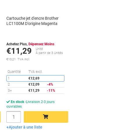
Cartouche jet d'encre Brother
LC1100M D'origine Magenta
Achetez Plus,
Dépensez Moins
€11,29
Unité
À partir de 3 Unités
€13,21 TVA incl.
conomies
Économies
Quantité
TVA excl.
1
€12,69
2
€12,09
-4%
3+
€11,29
-11%
En stock
Livraison 2-3 jours
ouvrables
Quantité
Ajouter à une liste
Ajouter au panier