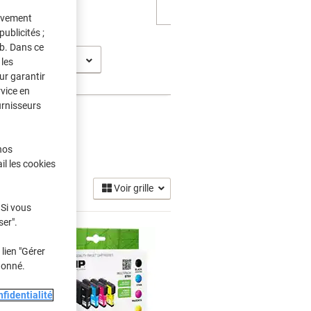
tivement
ublicités ;
eb. Dans ce
P-585 C
les
ur garantir
rvice en
urnisseurs
cre
nos
(7)
il les cookies
Voir grille
 Si vous
ser".
lien "Gérer
donné.
fidentialité