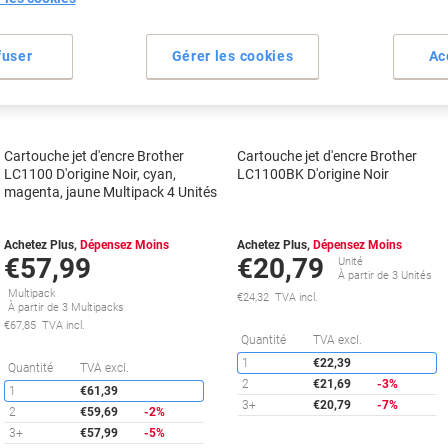
Cadeau
fuser
Gérer les cookies
Ac
gratuit
Cadeau
Multipack
gratuit
Cartouche jet d'encre Brother
Cartouche jet d'encre Brother
LC1100 D'origine Noir, cyan,
LC1100BK D'origine Noir
magenta, jaune Multipack 4 Unités
Achetez Plus,
Dépensez Moins
Achetez Plus,
Dépensez Moins
€57,99
€20,79
Unité
À partir de 3 Unités
Multipack
€24,32 TVA incl.
À partir de 3 Multipacks
€67,85 TVA incl.
É
Quantité
TVA excl.
1
€22,39
Économies
Quantité
TVA excl.
2
€21,69
-3%
1
€61,39
3+
€20,79
-7%
2
€59,69
-2%
3+
€57,99
-5%