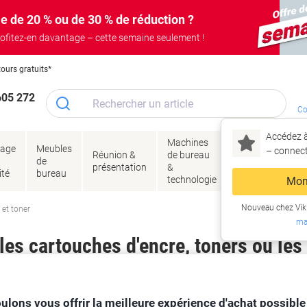
e de 20 % ou de 30 % de réduction ?
ofitez-en davantage – cette semaine seulement !
tours gratuits*
605 272
Co
Accédez à
Machines
Papie
lage
Meubles
Encres
– connec
Réunion &
de bureau
enve
de
&
présentation
&
&
ité
bureau
toner
technologie
emba
Mon
Nouveau chez Vik
 et toner
ma
es cartouches d'encre, toners ou les
ulons vous offrir la meilleure expérience d'achat possible