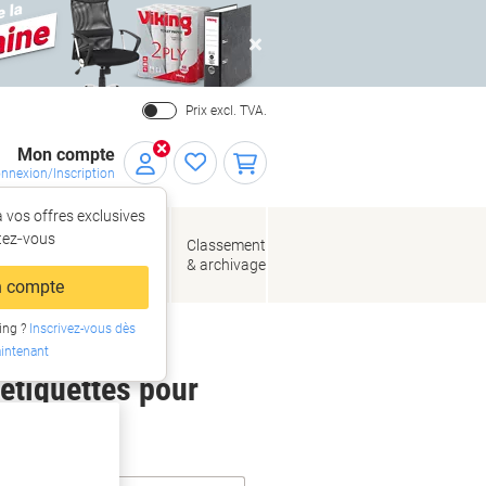
Close
Prix excl. TVA.
Mon compte
nnexion/Inscription
 vos offres exclusives
r,
tez‑vous
loppes
Fournitures
Classement
de bureau
& archivage
llage
 compte
ing ?
Inscrivez-vous dès
intenant
 étiquettes pour