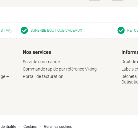
précédente
suivante
RS TVA)
SUPERBE BOUTIQUE CADEAUX
RETOU
Nos services
Informa
Suivi de commande
Droit de 
Commande rapide par référence Viking
Labels 
age –
Portail de facturation
Déchets d
Cotisati
dentialité
Cookies
Gérer les cookies