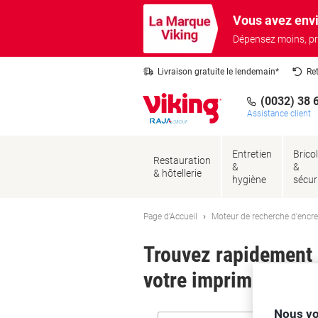
Passer
Passer
Vous avez envi
au
à
contenu
la
Dépensez moins, pr
navigation
Livraison gratuite le lendemain*
Re
(0032) 38 
Assistance client
Entretien
Brico
Restauration
&
&
& hôtellerie
hygiène
sécur
Page d'Accueil
Moteur de recherche d'encre
Trouvez rapidement l
votre imprimante.
Nous vo