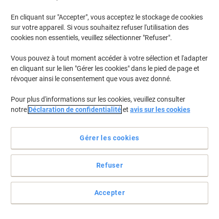
En cliquant sur "Accepter", vous acceptez le stockage de cookies
Pour retrouver les imprimantes listées et/ou les cartouches
précédemment achetées
Se connecter
sur votre appareil. Si vous souhaitez refuser l'utilisation des
cookies non essentiels, veuillez sélectionner "Refuser".
Brother DCP-9440 Cartouches Toner
(4)
Vous pouvez à tout moment accéder à votre sélection et l'adapter
en cliquant sur le lien "Gérer les cookies" dans le pied de page et
Filtrer par
révoquer ainsi le consentement que vous avez donné.
Toner Brother TN-135M D'origine
Pour plus d'informations sur les cookies, veuillez consulter
Magenta
notre
Déclaration de confidentialité
et
avis sur les cookies
Achetez Plus,
Dépensez Moins
€159,99
Unité
À partir de 3 Unités
Gérer les cookies
€187,19 TVA incl.
Livraison directe par le fournisseur
Refuser
Quantité
Accepter
Cadeau
gratuit
Toner Brother TN-130 D'origine Cyan