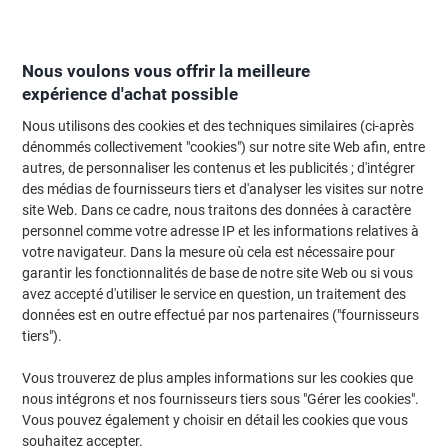
Passer
Passer
au
à
contenu
la
navigation
Nous voulons vous offrir la meilleure
expérience d'achat possible
Nous utilisons des cookies et des techniques similaires (ci-après
Page d'Accueil
Moteur de recherche d'encre et toner
dénommés collectivement "cookies") sur notre site Web afin, entre
autres, de personnaliser les contenus et les publicités ; d'intégrer
Trouvez rapidement les cartouches d'encre, toners ou
des médias de fournisseurs tiers et d'analyser les visites sur notre
les étiquettes pour votre imprimante.
site Web. Dans ce cadre, nous traitons des données à caractère
personnel comme votre adresse IP et les informations relatives à
votre navigateur. Dans la mesure où cela est nécessaire pour
Sélectionner la marque, la gamme et le modèle
garantir les fonctionnalités de base de notre site Web ou si vous
avez accepté d'utiliser le service en question, un traitement des
Brother
données est en outre effectué par nos partenaires ("fournisseurs
tiers").
DCP
Vous trouverez de plus amples informations sur les cookies que
nous intégrons et nos fournisseurs tiers sous "Gérer les cookies".
Brother DCP-9440
Vous pouvez également y choisir en détail les cookies que vous
souhaitez accepter.