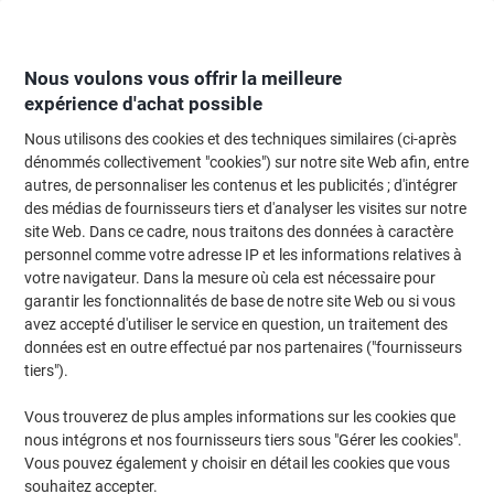
Passer
Passer
au
à
contenu
la
navigation
Nous voulons vous offrir la meilleure
expérience d'achat possible
Nous utilisons des cookies et des techniques similaires (ci-après
Page d'Accueil
Moteur de recherche d'encre et toner
dénommés collectivement "cookies") sur notre site Web afin, entre
autres, de personnaliser les contenus et les publicités ; d'intégrer
Trouvez rapidement les cartouches d'encre, toners ou
des médias de fournisseurs tiers et d'analyser les visites sur notre
les étiquettes pour votre imprimante.
site Web. Dans ce cadre, nous traitons des données à caractère
personnel comme votre adresse IP et les informations relatives à
votre navigateur. Dans la mesure où cela est nécessaire pour
Sélectionner la marque, la gamme et le modèle
garantir les fonctionnalités de base de notre site Web ou si vous
avez accepté d'utiliser le service en question, un traitement des
Brother
données est en outre effectué par nos partenaires ("fournisseurs
tiers").
DCP-L
Vous trouverez de plus amples informations sur les cookies que
nous intégrons et nos fournisseurs tiers sous "Gérer les cookies".
Brother DCP-L 5510
Vous pouvez également y choisir en détail les cookies que vous
souhaitez accepter.