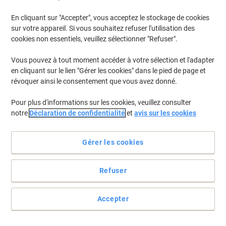
En cliquant sur "Accepter", vous acceptez le stockage de cookies
Pour retrouver les imprimantes listées et/ou les cartouches
précédemment achetées
Se connecter
sur votre appareil. Si vous souhaitez refuser l'utilisation des
cookies non essentiels, veuillez sélectionner "Refuser".
Brother DCP-L 5510 Cartouches Toner
(4)
Vous pouvez à tout moment accéder à votre sélection et l'adapter
en cliquant sur le lien "Gérer les cookies" dans le pied de page et
Filtrer par
révoquer ainsi le consentement que vous avez donné.
Cadeau
Marque propre
Nouveau
gratuit
Pour plus d'informations sur les cookies, veuillez consulter
Toner Viking TN-3600XL Compatible
notre
Déclaration de confidentialité
et
avis sur les cookies
Brother Noir
Achetez Plus,
Dépensez Moins
Gérer les cookies
€114,99
Unité
À partir de 3 Unités
€134,54 TVA incl.
Refuser
En stock
Livraison 1-2 jours ouvrables
Quantité
Accepter
Cadeau
Marque propre
Nouveau