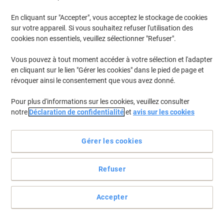
En cliquant sur "Accepter", vous acceptez le stockage de cookies
Pour retrouver les imprimantes listées et/ou les cartouches
précédemment achetées
Se connecter
sur votre appareil. Si vous souhaitez refuser l'utilisation des
cookies non essentiels, veuillez sélectionner "Refuser".
Brother DCP-L 5650 DN Cartouches Toner
(11)
Vous pouvez à tout moment accéder à votre sélection et l'adapter
en cliquant sur le lien "Gérer les cookies" dans le pied de page et
Filtrer par
révoquer ainsi le consentement que vous avez donné.
Cadeau
Marque propre
gratuit
Pour plus d'informations sur les cookies, veuillez consulter
Tambour Viking DR3400 Compatible
notre
Déclaration de confidentialité
et
avis sur les cookies
Brother Noir
Achetez Plus,
Dépensez Moins
Gérer les cookies
€82,79
Unité
À partir de 3 Unités
€96,86 TVA incl.
Refuser
En stock
Livraison 2-3 jours ouvrables
Quantité
Accepter
Cadeau
Marque propre