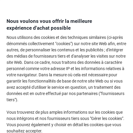
Passer
Passer
au
à
contenu
la
navigation
Nous voulons vous offrir la meilleure
expérience d'achat possible
Nous utilisons des cookies et des techniques similaires (ci-après
Page d'Accueil
Moteur de recherche d'encre et toner
dénommés collectivement "cookies") sur notre site Web afin, entre
autres, de personnaliser les contenus et les publicités ; d'intégrer
Trouvez rapidement les cartouches d'encre, toners ou
des médias de fournisseurs tiers et d'analyser les visites sur notre
les étiquettes pour votre imprimante.
site Web. Dans ce cadre, nous traitons des données à caractère
personnel comme votre adresse IP et les informations relatives à
votre navigateur. Dans la mesure où cela est nécessaire pour
Sélectionner la marque, la gamme et le modèle
garantir les fonctionnalités de base de notre site Web ou si vous
avez accepté d'utiliser le service en question, un traitement des
Brother
données est en outre effectué par nos partenaires ("fournisseurs
tiers").
DCP-L
Vous trouverez de plus amples informations sur les cookies que
nous intégrons et nos fournisseurs tiers sous "Gérer les cookies".
Brother DCP-L 5650 DN
Vous pouvez également y choisir en détail les cookies que vous
souhaitez accepter.