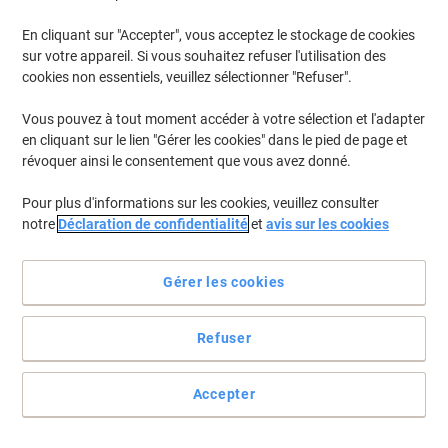
En cliquant sur "Accepter", vous acceptez le stockage de cookies
Pour retrouver les imprimantes listées et/ou les cartouches
précédemment achetées
Se connecter
sur votre appareil. Si vous souhaitez refuser l'utilisation des
cookies non essentiels, veuillez sélectionner "Refuser".
Brother HL 3142 Cartouches Toner
(28)
Vous pouvez à tout moment accéder à votre sélection et l'adapter
en cliquant sur le lien "Gérer les cookies" dans le pied de page et
Filtrer par
révoquer ainsi le consentement que vous avez donné.
Cadeau
Marque propre
gratuit
Pour plus d'informations sur les cookies, veuillez consulter
Toner Viking compatible Brother TN-
notre
Déclaration de confidentialité
et
avis sur les cookies
241Y Jaune
Achetez Plus,
Dépensez Moins
Gérer les cookies
€39,99
Unité
À partir de 3 Unités
€46,79 TVA incl.
Refuser
En stock
Livraison 2-3 jours ouvrables
Quantité
Accepter
Cadeau
Marque propre