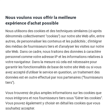
Passer
Passer
au
à
contenu
la
navigation
Nous voulons vous offrir la meilleure
expérience d'achat possible
Nous utilisons des cookies et des techniques similaires (ci-après
Page d'Accueil
Moteur de recherche d'encre et toner
dénommés collectivement "cookies") sur notre site Web afin, entre
autres, de personnaliser les contenus et les publicités ; d'intégrer
Trouvez rapidement les cartouches d'encre, toners ou
des médias de fournisseurs tiers et d'analyser les visites sur notre
les étiquettes pour votre imprimante.
site Web. Dans ce cadre, nous traitons des données à caractère
personnel comme votre adresse IP et les informations relatives à
votre navigateur. Dans la mesure où cela est nécessaire pour
Sélectionner la marque, la gamme et le modèle
garantir les fonctionnalités de base de notre site Web ou si vous
avez accepté d'utiliser le service en question, un traitement des
Brother
données est en outre effectué par nos partenaires ("fournisseurs
tiers").
HL
Vous trouverez de plus amples informations sur les cookies que
nous intégrons et nos fournisseurs tiers sous "Gérer les cookies".
Brother HL 3142
Vous pouvez également y choisir en détail les cookies que vous
souhaitez accepter.