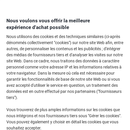
Passer
Passer
au
à
contenu
la
navigation
Nous voulons vous offrir la meilleure
expérience d'achat possible
Nous utilisons des cookies et des techniques similaires (ci-après
Page d'Accueil
Moteur de recherche d'encre et toner
dénommés collectivement "cookies") sur notre site Web afin, entre
autres, de personnaliser les contenus et les publicités ; d'intégrer
Trouvez rapidement les cartouches d'encre, toners ou
des médias de fournisseurs tiers et d'analyser les visites sur notre
les étiquettes pour votre imprimante.
site Web. Dans ce cadre, nous traitons des données à caractère
personnel comme votre adresse IP et les informations relatives à
votre navigateur. Dans la mesure où cela est nécessaire pour
Sélectionner la marque, la gamme et le modèle
garantir les fonctionnalités de base de notre site Web ou si vous
avez accepté d'utiliser le service en question, un traitement des
Brother
données est en outre effectué par nos partenaires ("fournisseurs
tiers").
HL
Vous trouverez de plus amples informations sur les cookies que
nous intégrons et nos fournisseurs tiers sous "Gérer les cookies".
Brother HL 4050 CDN
Vous pouvez également y choisir en détail les cookies que vous
souhaitez accepter.