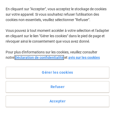
En cliquant sur "Accepter", vous acceptez le stockage de cookies
Pour retrouver les imprimantes listées et/ou les cartouches
précédemment achetées
Se connecter
sur votre appareil. Si vous souhaitez refuser l'utilisation des
cookies non essentiels, veuillez sélectionner "Refuser".
Brother HL 4050 CDN Cartouches Toner
(4)
Vous pouvez à tout moment accéder à votre sélection et l'adapter
en cliquant sur le lien "Gérer les cookies" dans le pied de page et
Filtrer par
révoquer ainsi le consentement que vous avez donné.
Toner Brother TN-135M D'origine
Pour plus d'informations sur les cookies, veuillez consulter
Magenta
notre
Déclaration de confidentialité
et
avis sur les cookies
Achetez Plus,
Dépensez Moins
€159,99
Unité
À partir de 3 Unités
Gérer les cookies
€187,19 TVA incl.
Livraison directe par le fournisseur
Refuser
Quantité
Accepter
Cadeau
gratuit
Toner Brother TN-130 D'origine Cyan