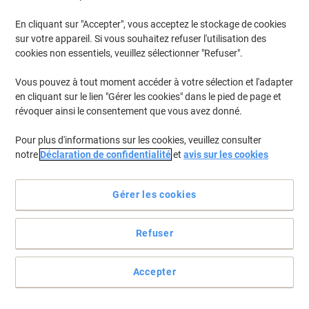
En cliquant sur "Accepter", vous acceptez le stockage de cookies
Pour retrouver les imprimantes listées et/ou les cartouches
précédemment achetées
Se connecter
sur votre appareil. Si vous souhaitez refuser l'utilisation des
cookies non essentiels, veuillez sélectionner "Refuser".
Brother HL 5440 D Cartouches Toner
(7)
Vous pouvez à tout moment accéder à votre sélection et l'adapter
en cliquant sur le lien "Gérer les cookies" dans le pied de page et
Filtrer par
révoquer ainsi le consentement que vous avez donné.
Cadeau
Marque propre
gratuit
Pour plus d'informations sur les cookies, veuillez consulter
Toner Viking compatible Brother TN-
notre
Déclaration de confidentialité
et
avis sur les cookies
3380 Noir
Achetez Plus,
Dépensez Moins
Gérer les cookies
€70,99
Unité
À partir de 3 Unités
€83,06 TVA incl.
Refuser
En stock
Livraison 2-3 jours ouvrables
Quantité
Accepter
Cadeau
Marque propre