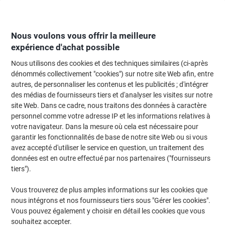
Passer
Passer
au
à
contenu
la
navigation
Nous voulons vous offrir la meilleure
expérience d'achat possible
Nous utilisons des cookies et des techniques similaires (ci-après
Page d'Accueil
Moteur de recherche d'encre et toner
dénommés collectivement "cookies") sur notre site Web afin, entre
autres, de personnaliser les contenus et les publicités ; d'intégrer
Trouvez rapidement les cartouches d'encre, toners ou
des médias de fournisseurs tiers et d'analyser les visites sur notre
les étiquettes pour votre imprimante.
site Web. Dans ce cadre, nous traitons des données à caractère
personnel comme votre adresse IP et les informations relatives à
votre navigateur. Dans la mesure où cela est nécessaire pour
Sélectionner la marque, la gamme et le modèle
garantir les fonctionnalités de base de notre site Web ou si vous
avez accepté d'utiliser le service en question, un traitement des
Brother
données est en outre effectué par nos partenaires ("fournisseurs
tiers").
HL
Vous trouverez de plus amples informations sur les cookies que
nous intégrons et nos fournisseurs tiers sous "Gérer les cookies".
Brother HL 5440 D
Vous pouvez également y choisir en détail les cookies que vous
souhaitez accepter.