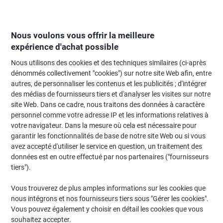
Passer
Passer
au
à
contenu
la
navigation
Nous voulons vous offrir la meilleure
expérience d'achat possible
Nous utilisons des cookies et des techniques similaires (ci-après
Page d'Accueil
Moteur de recherche d'encre et toner
dénommés collectivement "cookies") sur notre site Web afin, entre
autres, de personnaliser les contenus et les publicités ; d'intégrer
Trouvez rapidement les cartouches d'encre, toners ou
des médias de fournisseurs tiers et d'analyser les visites sur notre
les étiquettes pour votre imprimante.
site Web. Dans ce cadre, nous traitons des données à caractère
personnel comme votre adresse IP et les informations relatives à
votre navigateur. Dans la mesure où cela est nécessaire pour
Sélectionner la marque, la gamme et le modèle
garantir les fonctionnalités de base de notre site Web ou si vous
avez accepté d'utiliser le service en question, un traitement des
Brother
données est en outre effectué par nos partenaires ("fournisseurs
tiers").
MFC
Vous trouverez de plus amples informations sur les cookies que
nous intégrons et nos fournisseurs tiers sous "Gérer les cookies".
Brother MFC-7820
Vous pouvez également y choisir en détail les cookies que vous
souhaitez accepter.