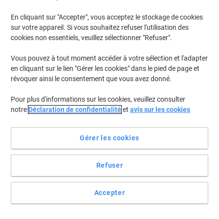
En cliquant sur "Accepter", vous acceptez le stockage de cookies
Pour retrouver les imprimantes listées et/ou les cartouches
précédemment achetées
Se connecter
sur votre appareil. Si vous souhaitez refuser l'utilisation des
cookies non essentiels, veuillez sélectionner "Refuser".
Brother MFC-7820 Cartouches Toner
(4)
Vous pouvez à tout moment accéder à votre sélection et l'adapter
en cliquant sur le lien "Gérer les cookies" dans le pied de page et
Filtrer par
révoquer ainsi le consentement que vous avez donné.
Cadeau
Marque propre
gratuit
Pour plus d'informations sur les cookies, veuillez consulter
Toner Viking compatible Brother TN-
notre
Déclaration de confidentialité
et
avis sur les cookies
2000 Noir
Achetez Plus,
Dépensez Moins
Gérer les cookies
€49,59
Unité
À partir de 3 Unités
€58,02 TVA incl.
Refuser
En stock
Livraison 2-3 jours ouvrables
Quantité
Accepter
Cadeau
Marque propre