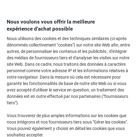
Passer
Passer
au
à
contenu
la
navigation
Nous voulons vous offrir la meilleure
expérience d'achat possible
Nous utilisons des cookies et des techniques similaires (ci-après
Page d'Accueil
Moteur de recherche d'encre et toner
dénommés collectivement "cookies") sur notre site Web afin, entre
autres, de personnaliser les contenus et les publicités ; d'intégrer
Trouvez rapidement les cartouches d'encre, toners ou
des médias de fournisseurs tiers et d'analyser les visites sur notre
les étiquettes pour votre imprimante.
site Web. Dans ce cadre, nous traitons des données à caractère
personnel comme votre adresse IP et les informations relatives à
votre navigateur. Dans la mesure où cela est nécessaire pour
Sélectionner la marque, la gamme et le modèle
garantir les fonctionnalités de base de notre site Web ou si vous
avez accepté d'utiliser le service en question, un traitement des
Brother
données est en outre effectué par nos partenaires ("fournisseurs
tiers").
MFC
Vous trouverez de plus amples informations sur les cookies que
nous intégrons et nos fournisseurs tiers sous "Gérer les cookies".
Brother MFC-9850
Vous pouvez également y choisir en détail les cookies que vous
souhaitez accepter.