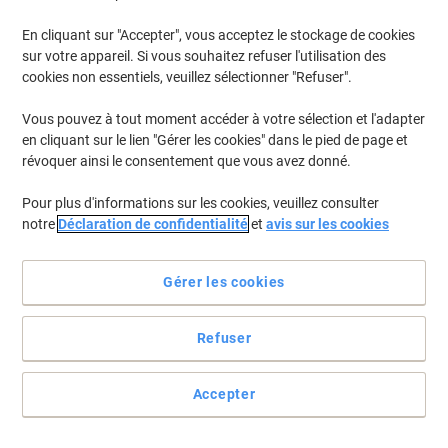
En cliquant sur "Accepter", vous acceptez le stockage de cookies
Pour retrouver les imprimantes listées et/ou les cartouches
précédemment achetées
Se connecter
sur votre appareil. Si vous souhaitez refuser l'utilisation des
cookies non essentiels, veuillez sélectionner "Refuser".
Brother MFC-9850 Cartouches Toner
(1)
Vous pouvez à tout moment accéder à votre sélection et l'adapter
en cliquant sur le lien "Gérer les cookies" dans le pied de page et
Filtrer par
révoquer ainsi le consentement que vous avez donné.
Cadeau
Marque propre
gratuit
Pour plus d'informations sur les cookies, veuillez consulter
Tambour Viking compatible Brother
notre
Déclaration de confidentialité
et
avis sur les cookies
DR6000 Noir
Achetez Plus,
Dépensez Moins
Gérer les cookies
€129,99
Unité
À partir de 3 Unités
€152,09 TVA incl.
Refuser
En stock
Livraison 2-3 jours ouvrables
Quantité
Accepter
Page
Page
1