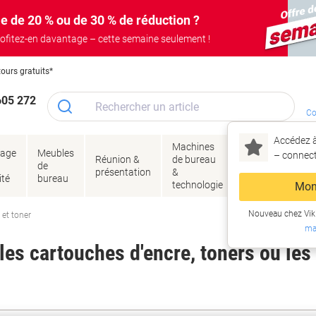
e de 20 % ou de 30 % de réduction ?
ofitez-en davantage – cette semaine seulement !
tours gratuits*
605 272
Co
Accédez à
Machines
Papie
lage
Meubles
Encres
– connec
Réunion &
de bureau
enve
de
&
présentation
&
&
ité
bureau
toner
technologie
emba
Mon
Nouveau chez Vik
 et toner
ma
es cartouches d'encre, toners ou les