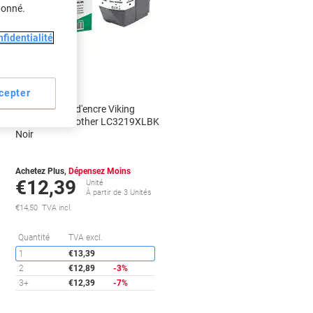
donné.
Marque
propre
fidentialité
Cadeau
gratuit
cepter
Cartouche jet d'encre Viking
compatible Brother LC3219XLBK
Noir
Achetez Plus,
Dépensez Moins
€12,39
Unité
À partir de 3 Unités
€14,50 TVA incl.
conomies
Économies
Quantité
TVA excl.
1
€13,39
2
€12,89
-3%
3+
€12,39
-7%