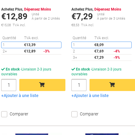
Achetez Plus,
Dépensez Moins
Achetez Plus,
Dépensez Moins
€12,89
€7,29
Unité
Unité
À partir de 2 Unités
À partir de 3 Unités
€15,08 TVA incl.
€8,53 TVA incl.
Économies
É
Quantité
TVA excl.
Quantité
TVA excl.
1
€13,39
1
€8,09
2+
€12,89
-3%
2
€7,69
-4%
3+
€7,29
-9%
En stock
Livraison 2-3 jours
En stock
Livraison 2-3 jours
ouvrables
ouvrables
Quantité
Quantité
Ajouter à une liste
Ajouter à une liste
Ajouter au panier
Ajouter au panier
Comparer
Comparer