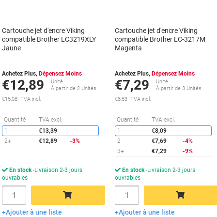
Cartouche jet d'encre Viking
Cartouche jet d'encre Viking
compatible Brother LC3219XLY
compatible Brother LC-3217M
Jaune
Magenta
Achetez Plus,
Dépensez Moins
Achetez Plus,
Dépensez Moins
€12,89
€7,29
Unité
Unité
À partir de 2 Unités
À partir de 3 Unités
€15,08 TVA incl.
€8,53 TVA incl.
Économies
É
Quantité
TVA excl.
Quantité
TVA excl.
1
€13,39
1
€8,09
2+
€12,89
-3%
2
€7,69
-4%
3+
€7,29
-9%
En stock
Livraison 2-3 jours
En stock
Livraison 2-3 jours
ouvrables
ouvrables
Quantité
Quantité
Ajouter à une liste
Ajouter à une liste
Ajouter au panier
Ajouter au panier