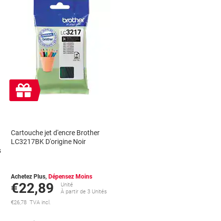
Cadeau
gratuit
Cartouche jet d'encre Brother
LC3217BK D'origine Noir
s
Achetez Plus,
Dépensez Moins
€22,89
Unité
À partir de 3 Unités
€26,78 TVA incl.