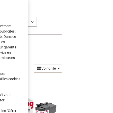
C-J 5930 DW (G1)
tivement
ublicités ;
eb. Dans ce
les
ur garantir
rvice en
urnisseurs
Voir grille
nos
il les cookies
 Si vous
ser".
lien "Gérer