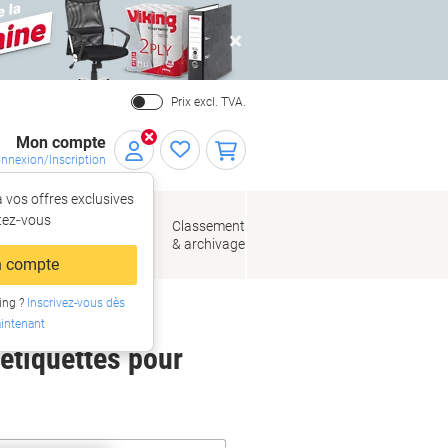
Close
Prix excl. TVA.
Mon compte
nnexion/Inscription
 vos offres exclusives
r,
tez‑vous
loppes
Fournitures
Classement
de bureau
& archivage
llage
 compte
ing ?
Inscrivez-vous dès
intenant
 étiquettes pour