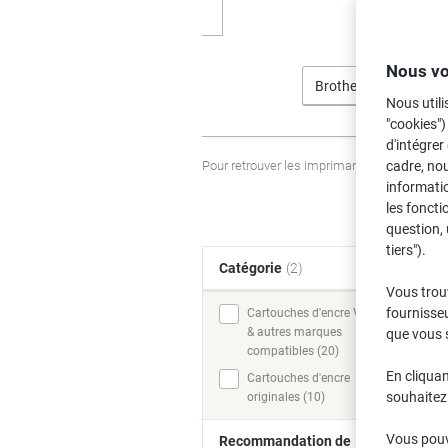
Nous vo
Brother
Nous utili
"cookies")
d'intégrer
Pour retrouver les imprimantes listées et
cadre, no
informatio
les foncti
question, 
tiers").
Catégorie
(2)
T
Vous trou
fournisseu
Cartouches d'encre Viking
& autres marques
que vous 
compatibles (20)
En cliquan
Cartouches d'encre
souhaitez 
originales (10)
Vous pouve
Recommandation de