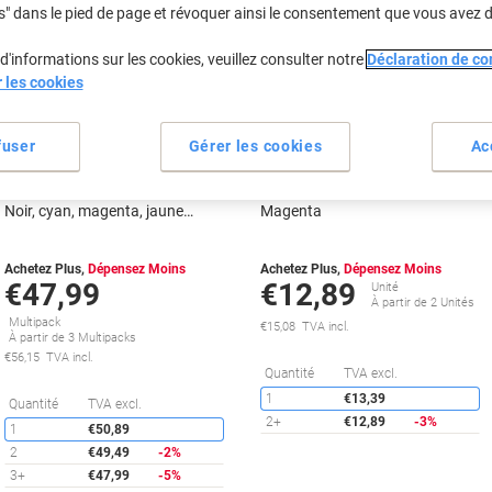
propre
s" dans le pied de page et révoquer ainsi le consentement que vous avez 
Marque
propre
Cadeau
d'informations sur les cookies, veuillez consulter notre
Déclaration de con
gratuit
Cadeau
r les cookies
Multipack
gratuit
fuser
Gérer les cookies
Ac
Cartouche jet d'encre Viking
Cartouche jet d'encre Viking
LC3219XL Compatible Brother
compatible Brother LC3219XLM
Noir, cyan, magenta, jaune
Magenta
Multipack 4 Unités
Achetez Plus,
Dépensez Moins
Achetez Plus,
Dépensez Moins
€47,99
€12,89
Unité
À partir de 2 Unités
Multipack
€15,08 TVA incl.
À partir de 3 Multipacks
€56,15 TVA incl.
É
Quantité
TVA excl.
1
€13,39
Économies
Quantité
TVA excl.
2+
€12,89
-3%
1
€50,89
2
€49,49
-2%
3+
€47,99
-5%