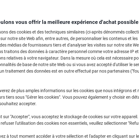
Sélectionner la marque, la gamme et le modèle
ulons vous offrir la meilleure expérience d'achat possible
MFC-J
Brother MF
sons des cookies et des techniques similaires (ci-après dénommés collec
 sur notre site Web afin, entre autres, de personnaliser les contenus et les p
 des médias de fournisseurs tiers et d'analyser les visites sur notre site W
/ou les cartouches précédemment achetées
us traitons des données à caractère personnel comme votre adresse IP et 
Se connecter
ns relatives à votre navigateur. Dans la mesure où cela est nécessaire po
onnalités de base de notre site Web ou si vous avez accepté d'utiliser le se
Brother MFC-J 5930 DW (G1)
(30)
un traitement des données est en outre effectué par nos partenaires ("fo
rier par :
verez de plus amples informations sur les cookies que nous intégrons et 
rs tiers sous "Gérer les cookies". Vous pouvez également y choisir en déta
souhaitez accepter.
t sur "Accepter", vous acceptez le stockage de cookies sur votre appareil.
refuser l'utilisation des cookies non essentiels, veuillez sélectionner "Refu
Marque
z à tout moment accéder à votre sélection et l'adapter en cliquant sur le 