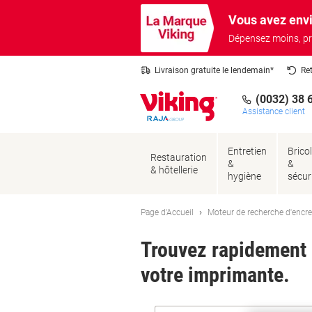
Passer
Passer
Vous avez envi
au
à
contenu
la
Dépensez moins, pr
navigation
Livraison gratuite le lendemain*
Re
(0032) 38 
Assistance client
Entretien
Brico
Restauration
&
&
& hôtellerie
hygiène
sécur
Page d'Accueil
Moteur de recherche d'encre
Trouvez rapidement l
votre imprimante.