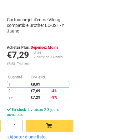
Cartouche jet d'encre Viking
compatible Brother LC-3217Y
Jaune
Achetez Plus,
Dépensez Moins
€7,29
Unité
À partir de 3 Unités
€8,53 TVA incl.
conomies
Économies
Quantité
TVA excl.
1
€8,09
2
€7,69
-4%
3+
€7,29
-9%
En stock
Livraison 2-3 jours
ouvrables
Quantité
Ajouter à une liste
Ajouter au panier