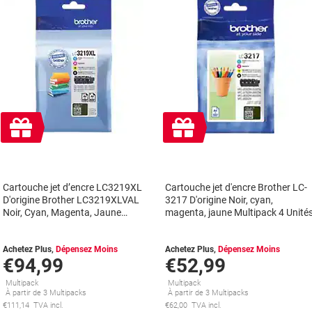
Cadeau
Cadeau
gratuit
gratuit
Cartouche jet d’encre LC3219XL
Cartouche jet d'encre Brother LC-
D'origine Brother LC3219XLVAL
3217 D'origine Noir, cyan,
Noir, Cyan, Magenta, Jaune
magenta, jaune Multipack 4 Unité
Multipack 4 Unités
Achetez Plus,
Dépensez Moins
Achetez Plus,
Dépensez Moins
€94,99
€52,99
Multipack
Multipack
À partir de 3 Multipacks
À partir de 3 Multipacks
€111,14 TVA incl.
€62,00 TVA incl.