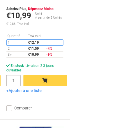
Achetez Plus,
Dépensez Moins
€10,99
Unité
À partir de 3 Unités
€12,86 TVA incl.
conomies
Économies
Quantité
TVA excl.
1
€12,19
2
€11,59
-4%
3+
€10,99
-9%
En stock
Livraison 2-3 jours
ouvrables
Quantité
Ajouter à une liste
Ajouter au panier
Comparer