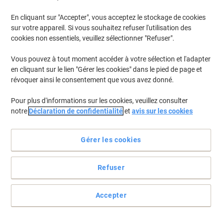
En cliquant sur "Accepter", vous acceptez le stockage de cookies
Pour retrouver les imprimantes listées et/ou les cartouches
précédemment achetées
Se connecter
sur votre appareil. Si vous souhaitez refuser l'utilisation des
cookies non essentiels, veuillez sélectionner "Refuser".
Brother MFC-J 615 W Cartouches Jet Encre
(7)
Vous pouvez à tout moment accéder à votre sélection et l'adapter
en cliquant sur le lien "Gérer les cookies" dans le pied de page et
Filtrer par
révoquer ainsi le consentement que vous avez donné.
Cadeau
Multipack
gratuit
Pour plus d'informations sur les cookies, veuillez consulter
Cartouche jet d'encre Brother LC1100
notre
Déclaration de confidentialité
et
avis sur les cookies
D'origine Noir, cyan, magenta, jaune
Multipack 4 Unités
Gérer les cookies
Achetez Plus,
Dépensez Moins
€57,99
Multipack
À partir de 3 Multipacks
Refuser
€67,85 TVA incl.
En stock
Livraison 2-3 jours ouvrables
Quantité
Accepter