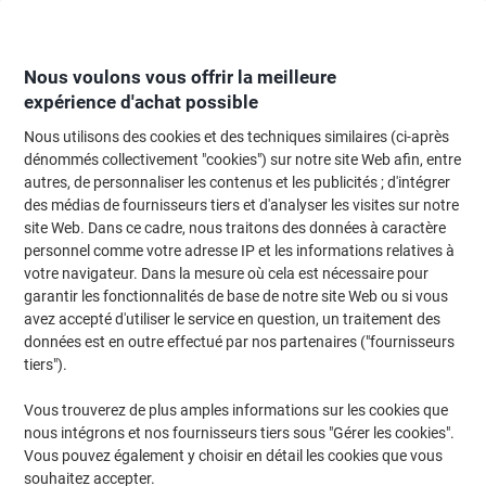
Passer
Passer
au
à
contenu
la
navigation
Nous voulons vous offrir la meilleure
expérience d'achat possible
Nous utilisons des cookies et des techniques similaires (ci-après
Page d'Accueil
Moteur de recherche d'encre et toner
dénommés collectivement "cookies") sur notre site Web afin, entre
autres, de personnaliser les contenus et les publicités ; d'intégrer
Trouvez rapidement les cartouches d'encre, toners ou
des médias de fournisseurs tiers et d'analyser les visites sur notre
les étiquettes pour votre imprimante.
site Web. Dans ce cadre, nous traitons des données à caractère
personnel comme votre adresse IP et les informations relatives à
votre navigateur. Dans la mesure où cela est nécessaire pour
Sélectionner la marque, la gamme et le modèle
garantir les fonctionnalités de base de notre site Web ou si vous
avez accepté d'utiliser le service en question, un traitement des
Brother
données est en outre effectué par nos partenaires ("fournisseurs
tiers").
MFC-J
Vous trouverez de plus amples informations sur les cookies que
nous intégrons et nos fournisseurs tiers sous "Gérer les cookies".
Brother MFC-J 615 W
Vous pouvez également y choisir en détail les cookies que vous
souhaitez accepter.