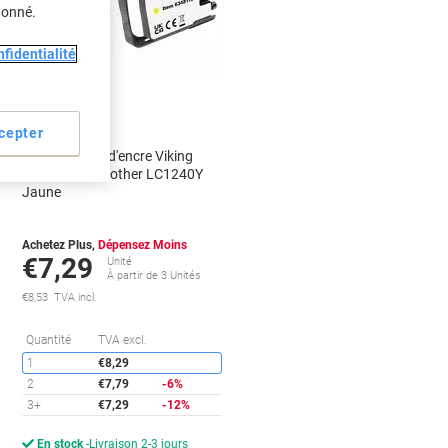
donné.
Marque
propre
fidentialité
Cadeau
gratuit
cepter
Cartouche jet d'encre Viking
Compatible Brother LC1240Y
Jaune
Achetez Plus,
Dépensez Moins
€7,29
Unité
À partir de 3 Unités
€8,53 TVA incl.
conomies
Économies
Quantité
TVA excl.
1
€8,29
2
€7,79
-6%
3+
€7,29
-12%
En stock
Livraison 2-3 jours