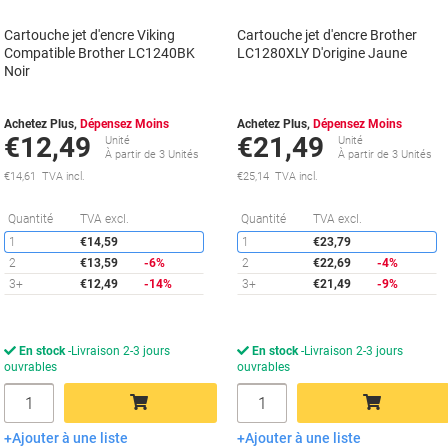
Cartouche jet d'encre Viking
Cartouche jet d'encre Brother
Compatible Brother LC1240BK
LC1280XLY D'origine Jaune
Noir
Achetez Plus,
Dépensez Moins
Achetez Plus,
Dépensez Moins
€12,49
€21,49
Unité
Unité
À partir de 3 Unités
À partir de 3 Unités
€14,61 TVA incl.
€25,14 TVA incl.
Économies
É
Quantité
TVA excl.
Quantité
TVA excl.
1
€14,59
1
€23,79
2
€13,59
-6%
2
€22,69
-4%
3+
€12,49
-14%
3+
€21,49
-9%
En stock
Livraison 2-3 jours
En stock
Livraison 2-3 jours
ouvrables
ouvrables
Quantité
Quantité
Ajouter à une liste
Ajouter à une liste
Ajouter au panier
Ajouter au panier