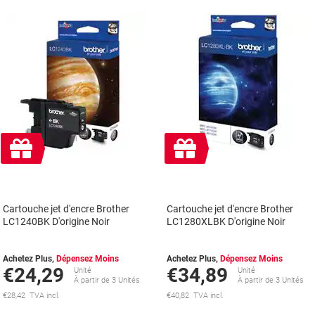
Cadeau
Cadeau
gratuit
gratuit
Cartouche jet d'encre Brother
Cartouche jet d'encre Brother
LC1240BK D'origine Noir
LC1280XLBK D'origine Noir
Achetez Plus,
Dépensez Moins
Achetez Plus,
Dépensez Moins
€24,29
€34,89
Unité
Unité
À partir de 3 Unités
À partir de 3 Unités
€28,42 TVA incl.
€40,82 TVA incl.