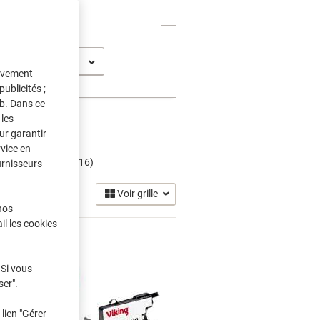
C-J 6710 DW
tivement
ublicités ;
eb. Dans ce
les
ur garantir
rvice en
et Encre
(16)
urnisseurs
Voir grille
nos
il les cookies
 Si vous
ser".
lien "Gérer