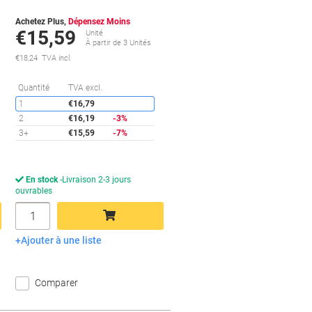
Achetez Plus,
Dépensez Moins
€15,59
Unité
À partir de 3 Unités
€18,24 TVA incl.
conomies
Économies
Quantité
TVA excl.
1
€16,79
2
€16,19
-3%
3+
€15,59
-7%
En stock
Livraison 2-3 jours
ouvrables
Quantité
Ajouter à une liste
Ajouter au panier
Comparer