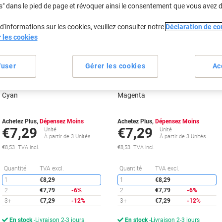
s" dans le pied de page et révoquer ainsi le consentement que vous avez 
Marque
Marque
propre
propre
d'informations sur les cookies, veuillez consulter notre
Déclaration de con
Cadeau
Cadeau
r les cookies
gratuit
gratuit
fuser
Gérer les cookies
Ac
Cartouche jet d'encre Viking
Cartouche jet d'encre Viking
Compatible Brother LC1240C
Compatible Brother LC1240M
Cyan
Magenta
Achetez Plus,
Dépensez Moins
Achetez Plus,
Dépensez Moins
€7,29
€7,29
Unité
Unité
À partir de 3 Unités
À partir de 3 Unités
€8,53 TVA incl.
€8,53 TVA incl.
Économies
É
Quantité
TVA excl.
Quantité
TVA excl.
1
€8,29
1
€8,29
2
€7,79
-6%
2
€7,79
-6%
3+
€7,29
-12%
3+
€7,29
-12%
En stock
Livraison 2-3 jours
En stock
Livraison 2-3 jours