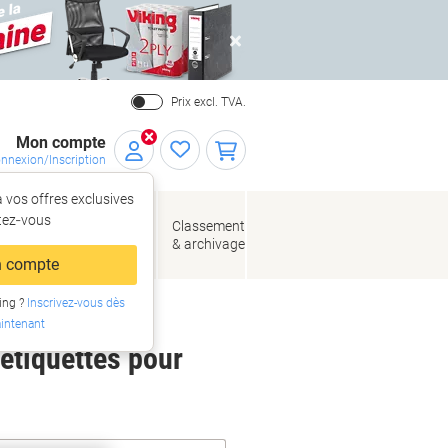
Close
Prix excl. TVA.
Mon compte
nnexion/Inscription
 vos offres exclusives
r,
tez‑vous
loppes
Fournitures
Classement
de bureau
& archivage
llage
 compte
ing ?
Inscrivez-vous dès
intenant
 étiquettes pour