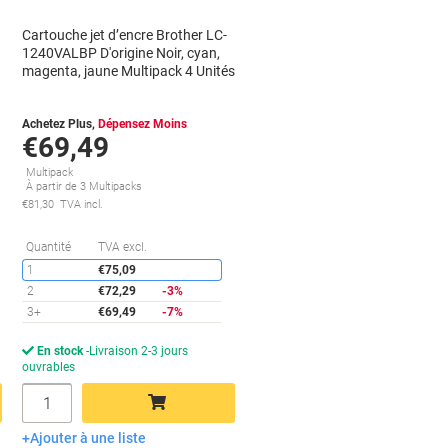
Cartouche jet d’encre Brother LC-
1240VALBP D'origine Noir, cyan,
magenta, jaune Multipack 4 Unités
Achetez Plus,
Dépensez Moins
€69,49
Multipack
À partir de 3 Multipacks
€81,30 TVA incl.
conomies
Économies
Quantité
TVA excl.
1
€75,09
2
€72,29
-3%
3+
€69,49
-7%
En stock
Livraison 2-3 jours
ouvrables
Quantité
Ajouter à une liste
Ajouter au panier