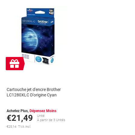
Cadeau
gratuit
Cartouche jet d'encre Brother
LC1280XLC D'origine Cyan
Achetez Plus,
Dépensez Moins
€21,49
Unité
À partir de 3 Unités
€25,14 TVA incl.