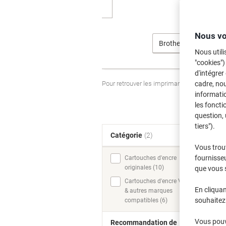
Nous vo
Brother
Nous utili
"cookies")
d'intégrer
Pour retrouver les imprimantes listées et
cadre, no
informatio
les foncti
question, 
tiers").
Catégorie
(2)
T
Vous trou
fournisseu
Cartouches d'encre
originales (10)
que vous 
Cartouches d'encre Viking
En cliquan
& autres marques
souhaitez 
compatibles (6)
Vous pouve
Recommandation de