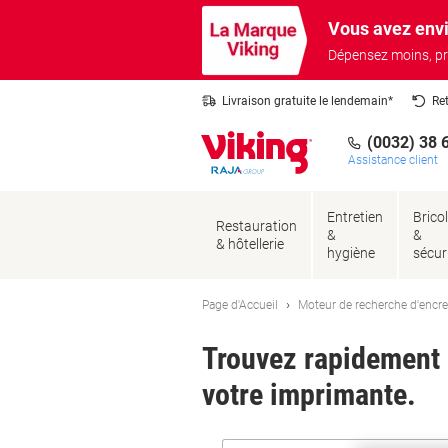
Passer
Passer
Vous avez envi
au
à
contenu
la
Dépensez moins, pr
navigation
Livraison gratuite le lendemain*
Re
(0032) 38 
Assistance client
Entretien
Brico
Restauration
&
&
& hôtellerie
hygiène
sécur
Page d'Accueil
Moteur de recherche d'encre
Trouvez rapidement l
votre imprimante.