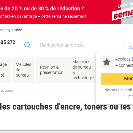
e de 20 % ou de 30 % de réduction ?
ofitez-en davantage – cette semaine seulement !
tours gratuits*
605 272
Co
Accédez à
Machines
Papie
lage
Meubles
Encres
– connec
Réunion &
de bureau
enve
de
&
présentation
&
&
ité
bureau
toner
technologie
emba
Mon
Nouveau chez Vik
 et toner
ma
es cartouches d'encre, toners ou les