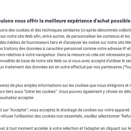
Sélectionner la marque, la gamme et le modèle
ulons vous offrir la meilleure expérience d'achat possible
MFC-J
Brother MF
sons des cookies et des techniques similaires (ci-après dénommés collec
 sur notre site Web afin, entre autres, de personnaliser les contenus et les p
 des médias de fournisseurs tiers et d'analyser les visites sur notre site W
/ou les cartouches précédemment achetées
us traitons des données à caractère personnel comme votre adresse IP et 
Se connecter
ns relatives à votre navigateur. Dans la mesure où cela est nécessaire po
onnalités de base de notre site Web ou si vous avez accepté d'utiliser le se
Brother MFC-J 6710 DW Cartouches J
un traitement des données est en outre effectué par nos partenaires ("fo
rier par :
verez de plus amples informations sur les cookies que nous intégrons et 
rs tiers sous "Gérer les cookies". Vous pouvez également y choisir en déta
souhaitez accepter.
t sur "Accepter", vous acceptez le stockage de cookies sur votre appareil.
refuser l'utilisation des cookies non essentiels, veuillez sélectionner "Refu
z à tout moment accéder à votre sélection et l'adapter en cliquant sur le 