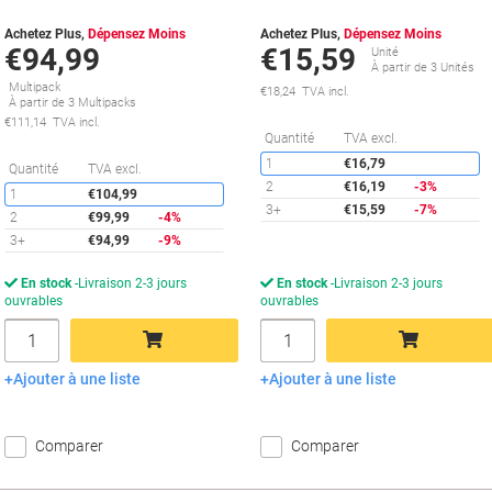
Achetez Plus,
Dépensez Moins
Achetez Plus,
Dépensez Moins
€94,99
€15,59
Unité
À partir de 3 Unités
Multipack
€18,24 TVA incl.
À partir de 3 Multipacks
€111,14 TVA incl.
É
Quantité
TVA excl.
1
€16,79
Économies
Quantité
TVA excl.
2
€16,19
-3%
1
€104,99
3+
€15,59
-7%
2
€99,99
-4%
3+
€94,99
-9%
En stock
Livraison 2-3 jours
En stock
Livraison 2-3 jours
ouvrables
ouvrables
Quantité
Quantité
Ajouter à une liste
Ajouter à une liste
Ajouter au panier
Ajouter au panier
Comparer
Comparer