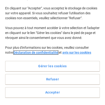
En cliquant sur "Accepter", vous acceptez le stockage de cookies
Pour retrouver les imprimantes listées et/ou les cartouches
précédemment achetées
Se connecter
sur votre appareil. Si vous souhaitez refuser l'utilisation des
cookies non essentiels, veuillez sélectionner "Refuser".
Brother MFC-L 2710 DN Cartouches Toner
(10)
Vous pouvez à tout moment accéder à votre sélection et l'adapter
en cliquant sur le lien "Gérer les cookies" dans le pied de page et
Filtrer par
révoquer ainsi le consentement que vous avez donné.
Cadeau
Marque propre
gratuit
Pour plus d'informations sur les cookies, veuillez consulter
Toner Viking compatible Brother
notre
Déclaration de confidentialité
et
avis sur les cookies
TN2410 Noir
Achetez Plus,
Dépensez Moins
Gérer les cookies
€20,99
Unité
À partir de 3 Unités
€24,56 TVA incl.
Refuser
En stock
Livraison 1-2 jours ouvrables
Quantité
Accepter
Cadeau
Marque propre