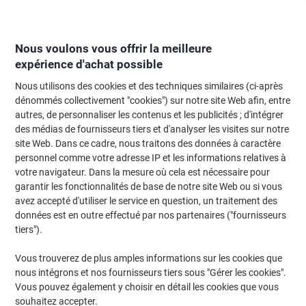
Passer
Passer
au
à
contenu
la
navigation
Nous voulons vous offrir la meilleure
expérience d'achat possible
Nous utilisons des cookies et des techniques similaires (ci-après
Page d'Accueil
Moteur de recherche d'encre et toner
dénommés collectivement "cookies") sur notre site Web afin, entre
autres, de personnaliser les contenus et les publicités ; d'intégrer
Trouvez rapidement les cartouches d'encre, toners ou
des médias de fournisseurs tiers et d'analyser les visites sur notre
les étiquettes pour votre imprimante.
site Web. Dans ce cadre, nous traitons des données à caractère
personnel comme votre adresse IP et les informations relatives à
votre navigateur. Dans la mesure où cela est nécessaire pour
Sélectionner la marque, la gamme et le modèle
garantir les fonctionnalités de base de notre site Web ou si vous
avez accepté d'utiliser le service en question, un traitement des
Brother
données est en outre effectué par nos partenaires ("fournisseurs
tiers").
MFC-L
Vous trouverez de plus amples informations sur les cookies que
nous intégrons et nos fournisseurs tiers sous "Gérer les cookies".
Brother MFC-L 2710 DN
Vous pouvez également y choisir en détail les cookies que vous
souhaitez accepter.