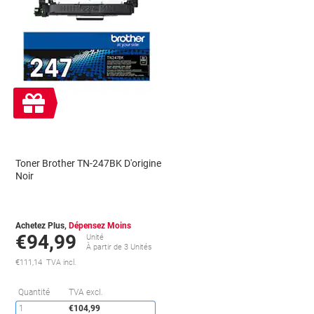
Cadeau
gratuit
Toner Brother TN-247BK D'origine
Noir
Achetez Plus,
Dépensez Moins
€94,99
Unité
À partir de 3 Unités
€111,14 TVA incl.
conomies
Économies
Quantité
TVA excl.
1
€104,99