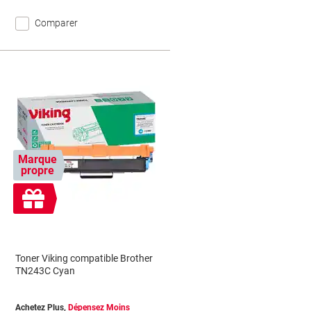
Comparer
Marque
propre
Cadeau
gratuit
Toner Viking compatible Brother
TN243C Cyan
Achetez Plus,
Dépensez Moins