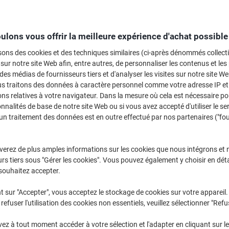
Sélectionner la marque, la gamme et le modèle
ulons vous offrir la meilleure expérience d'achat possible
MFC-L
Brother MF
sons des cookies et des techniques similaires (ci-après dénommés collec
 sur notre site Web afin, entre autres, de personnaliser les contenus et les p
 des médias de fournisseurs tiers et d'analyser les visites sur notre site W
/ou les cartouches précédemment achetées
us traitons des données à caractère personnel comme votre adresse IP et 
Se connecter
ns relatives à votre navigateur. Dans la mesure où cela est nécessaire po
onnalités de base de notre site Web ou si vous avez accepté d'utiliser le se
Brother MFC-L 3730 CDN Cartouches 
un traitement des données est en outre effectué par nos partenaires ("fo
rier par :
verez de plus amples informations sur les cookies que nous intégrons et 
rs tiers sous "Gérer les cookies". Vous pouvez également y choisir en déta
souhaitez accepter.
t sur "Accepter", vous acceptez le stockage de cookies sur votre appareil.
refuser l'utilisation des cookies non essentiels, veuillez sélectionner "Refu
z à tout moment accéder à votre sélection et l'adapter en cliquant sur le 