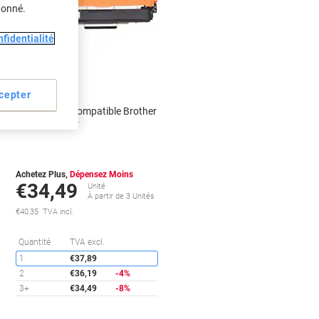
donné.
Marque
propre
fidentialité
Cadeau
gratuit
cepter
Toner Viking compatible Brother
TN247BK Noir
Achetez Plus,
Dépensez Moins
€34,49
Unité
À partir de 3 Unités
€40,35 TVA incl.
conomies
Économies
Quantité
TVA excl.
1
€37,89
2
€36,19
-4%
3+
€34,49
-8%