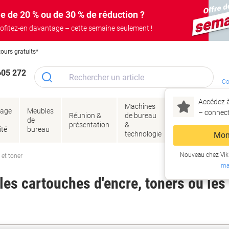
e de 20 % ou de 30 % de réduction ?
ofitez-en davantage – cette semaine seulement !
tours gratuits*
605 272
Co
Accédez à
Machines
Papie
lage
Meubles
Encres
– connec
Réunion &
de bureau
enve
de
&
présentation
&
&
ité
bureau
toner
technologie
emba
Mon
Nouveau chez Vik
 et toner
ma
es cartouches d'encre, toners ou les