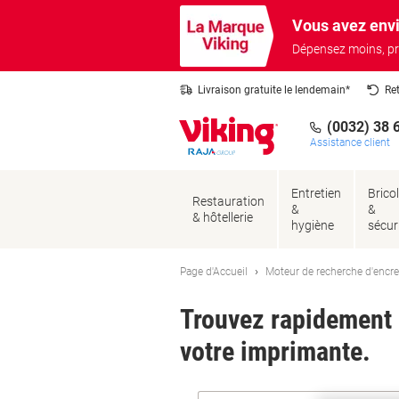
Passer
Passer
Vous avez envi
au
à
contenu
la
Dépensez moins, pr
navigation
Livraison gratuite le lendemain*
Re
(0032) 38 
Assistance client
Entretien
Brico
Restauration
&
&
& hôtellerie
hygiène
sécur
Page d'Accueil
Moteur de recherche d'encre
Trouvez rapidement l
votre imprimante.