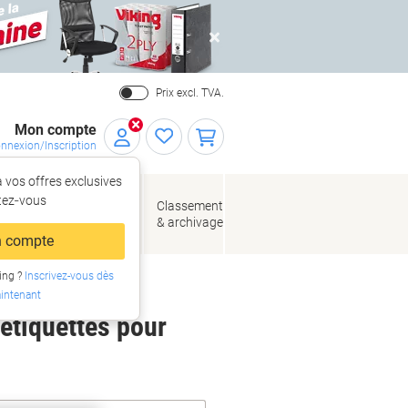
Close
Prix excl. TVA.
Mon compte
nnexion/Inscription
 vos offres exclusives
r,
tez‑vous
loppes
Fournitures
Classement
de bureau
& archivage
llage
 compte
ing ?
Inscrivez-vous dès
intenant
 étiquettes pour