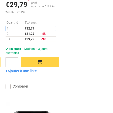
€29,79
Unité
À partir de 3 Unités
€34,85 TVA incl.
conomies
Économies
Quantité
TVA excl.
1
€32,79
2
€31,29
-4%
3+
€29,79
-9%
En stock
Livraison 2-3 jours
ouvrables
Quantité
Ajouter à une liste
Ajouter au panier
Comparer