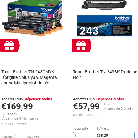
Cadeau
Cadeau
gratuit
gratuit
Toner Brother TN-243CMYK
Toner Brother TN-243BK D'origine
D'origine Noir, Cyan, Magenta,
Noir
Jaune Multipack 4 Unités
Achetez Plus,
Dépensez Moins
Achetez Plus,
Dépensez Moins
€169,99
€57,99
Unité
À partir de 3 Unités
Multipack
€67,85 TVA incl.
À partir de 3 Multipacks
€198,89 TVA incl.
É
Quantité
TVA excl.
1
€68,29
Économies
Quantité
TVA excl.