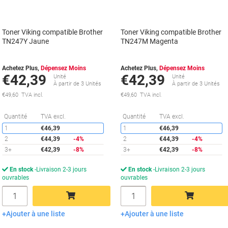
Toner Viking compatible Brother
Toner Viking compatible Brother
TN247Y Jaune
TN247M Magenta
Achetez Plus,
Dépensez Moins
Achetez Plus,
Dépensez Moins
€42,39
€42,39
Unité
Unité
À partir de 3 Unités
À partir de 3 Unités
€49,60 TVA incl.
€49,60 TVA incl.
Économies
É
Quantité
TVA excl.
Quantité
TVA excl.
1
€46,39
1
€46,39
2
€44,39
-4%
2
€44,39
-4%
3+
€42,39
-8%
3+
€42,39
-8%
En stock
Livraison 2-3 jours
En stock
Livraison 2-3 jours
ouvrables
ouvrables
Quantité
Quantité
Ajouter à une liste
Ajouter à une liste
Ajouter au panier
Ajouter au panier