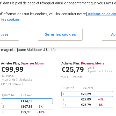
s" dans le pied de page et révoquer ainsi le consentement que vous avez 
Marque
Marque
propre
propre
d'informations sur les cookies, veuillez consulter notre
Déclaration de con
Cadeau
Cadeau
r les cookies
gratuit
gratuit
fuser
Gérer les cookies
Ac
Toner Viking TN-243CMYK
Toner Viking compatible Brother
compatible Brother Noir, cyan,
TN243BK Noir
magenta, jaune Multipack 4 Unités
Achetez Plus,
Dépensez Moins
Achetez Plus,
Dépensez Moins
€99,99
€25,79
Unité
À partir de 3 Unités
Multipack
€30,17 TVA incl.
À partir de 3 Multipacks
€116,99 TVA incl.
É
Quantité
TVA excl.
1
€28,29
Économies
Quantité
TVA excl.
2
€27,09
-4%
1
€114,99
3+
€25,79
-8%
2
€107,99
-6%
3+
€99,99
-13%