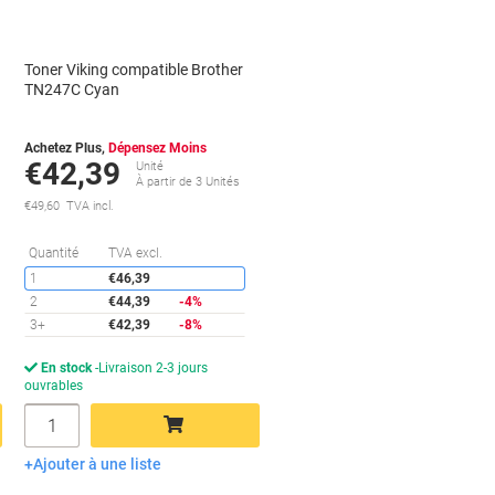
Toner Viking compatible Brother
TN247C Cyan
Achetez Plus,
Dépensez Moins
€42,39
Unité
À partir de 3 Unités
€49,60 TVA incl.
conomies
Économies
Quantité
TVA excl.
1
€46,39
2
€44,39
-4%
3+
€42,39
-8%
En stock
Livraison 2-3 jours
ouvrables
Quantité
Ajouter à une liste
Ajouter au panier