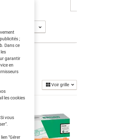
C-L 3730 CDN
tivement
ublicités ;
eb. Dans ce
les
ur garantir
rvice en
Toner
(18)
urnisseurs
Voir grille
nos
il les cookies
 Si vous
ser".
lien "Gérer