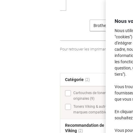
Nous vo
Brother
Nous utili
"cookies")
d'intégrer
Pour retrouver les imprimantes listées et
cadre, no
informatio
les foncti
question, 
tiers").
Catégorie
(2)
T
Vous trou
fournisseu
Cartouches de toner
originales (9)
que vous 
Toners Viking & autres
En cliquan
marques compatibles (9)
souhaitez 
Recommandation de
Vous pouve
Viking
(2)