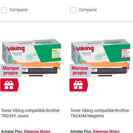
Comparer
Comparer
Marque
Marque
propre
propre
Cadeau
Cadeau
gratuit
gratuit
Toner Viking compatible Brother
Toner Viking compatible Brother
TN243Y Jaune
TN243M Magenta
Achetez Plus,
Dépensez Moins
Achetez Plus,
Dépensez Moins