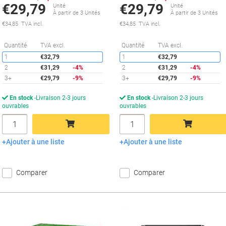
€29,79
€29,79
Unité
Unité
À partir de 3 Unités
À partir de 3 Unités
€34,85 TVA incl.
€34,85 TVA incl.
Économies
É
Quantité
TVA excl.
Quantité
TVA excl.
1
€32,79
1
€32,79
2
€31,29
-4%
2
€31,29
-4%
3+
€29,79
-9%
3+
€29,79
-9%
En stock
Livraison 2-3 jours
En stock
Livraison 2-3 jours
ouvrables
ouvrables
Quantité
Quantité
Ajouter à une liste
Ajouter à une liste
Ajouter au panier
Ajouter au panier
Comparer
Comparer